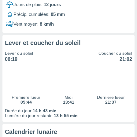
ires
Jours de pluie:
12
jours
ons le
ent des
Précip. cumulées:
85 mm
es
 :
Vent moyen:
8 km/h
et/ou
 à des
Lever et coucher du soleil
ions sur
eil,
Lever du soleil
Coucher du soleil
des
06:19
21:02
limitées
nner la
, créer
ils pour
ité
lisée,
Première lueur
Midi
Dernière lueur
des
05:44
13:41
21:37
our
Durée du jour
14 h 43 min
nner des
Lumière du jour restante
13 h 55 min
és
lisées,
s profils
Calendrier lunaire
enus