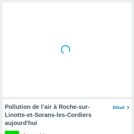
tre
ement,
enaires
s des
 des
nts
 ou des
gies
es pour
 accéder
r des
lles
ue votre
r ce site
 IP et
Pollution de l'air à Roche-sur-
Détail
ifiants
Linotte-et-Sorans-les-Cordiers
es.
aujourd'hui
eurs
traiter