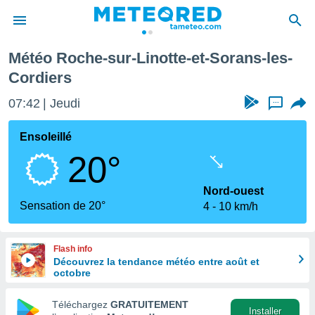
r-Linotte-et-Sorans-les-Cordiers
Météo Roche-sur-Linotte-et-Sorans-les-
e
Cordiers
ntialité
enu de
07:42
Jeudi
...
o.com
o.com) a
Ensoleillé
aré par
20°
onnels
arantir
Nord-ouest
té des
Sensation de 20°
ions
4
10 km/h
. Vous
accéder
e en
Flash info
 les
Découvrez la tendance météo entre août et
octobre
s :
Téléchargez
GRATUITEMENT
Installer
r les