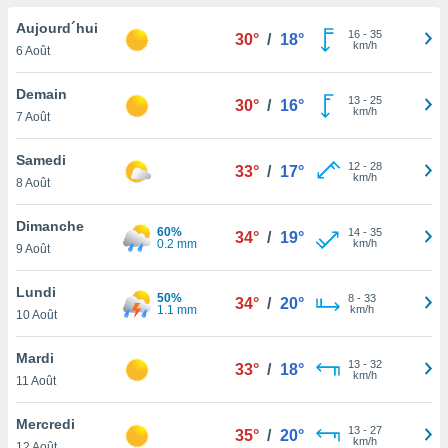
n «
 et
Aujourd´hui
16
-
35
30°
/
18°
r »,
km/h
6 Août
cédez au
 et vous
Demain
13
-
25
z
30°
/
16°
km/h
7 Août
ation de
qu'ils
Samedi
12
-
28
33°
/
17°
 nous ou
km/h
8 Août
aires,
Dimanche
60%
14
-
35
nt de
34°
/
19°
0.2 mm
km/h
9 Août
t
er le
Lundi
ement
50%
8
-
33
34°
/
20°
1.1 mm
km/h
te, ainsi
10 Août
per un
Mardi
13
-
32
écifique
33°
/
18°
km/h
11 Août
us
de la
Mercredi
 et du
13
-
27
35°
/
20°
km/h
12 Août