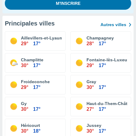
Principales villes
Autres villes
Aillevillers-et-Lyaumont
Champagney
29°
17°
28°
17°
Champlitte
Fontaine-lès-Luxeuil
30°
17°
29°
17°
Froideconche
Gray
29°
17°
30°
17°
Gy
Haut-du-Them-Château
30°
17°
27°
17°
Héricourt
Jussey
30°
18°
30°
17°