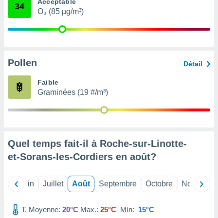
Acceptable
34
nées
O₃ (85 µg/m³)
lles sur
d'un
égitime,
vous
vous
 Pour ce
Pollen
Détail
ous
etirer
Faible
Graminées (19 #/m³)
ement
 opposer
ement
nées à
ment en
Quel temps fait-il à Roche-sur-Linotte-
 sur «
res
» ou
et-Sorans-les-Cordiers en
août
?
e
que de
kies
Mai
Juin
Juillet
Août
Septembre
Octobre
Novembre
ite web.
T. Moyenne:
20°C
Max.:
25°C
Mín:
15°C
t nos