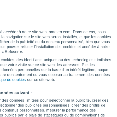
ez à accéder à notre site web tameteo.com. Dans ce cas, nous
 navigation sur le site web seront installés, et que les cookies
ficher de la publicité ou du contenu personnalisé, bien que vous
ous pouvez refuser l'installation des cookies et accéder à notre
n « Refuser ».
de
 cookies, des identifiants uniques ou des technologies similaires
que votre visite sur ce site web, les adresses IP et les
de pluie
Radar de pluie
Satellites
Modèles
s données personnelles sur la base d'un intérêt légitime, auquel
 votre consentement ou vous opposer au traitement des données
tique de cookies
sur ce site web.
Lundi
Mardi
Mercredi
Jeudi
onnées suivant :
10 Août
11 Août
12 Août
13 Août
r des données limitées pour sélectionner la publicité, créer des
sélectionner des publicités personnalisées, créer des profils de
 des contenus personnalisés, mesurer la performance des
s publics par le biais de statistiques ou de combinaisons de
80%
90%
90%