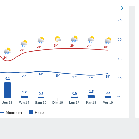
40
30
29°
29°
29°
28°
28°
27°
24°
20
20°
20°
20°
19°
19°
8.1
10
19°
1.5
1.2
0.8
0.5
0.3
mm
Jeu
13
Ven
14
Sam
15
Dim
16
Lun
17
Mar
18
Mer
19
Minimum
Pluie