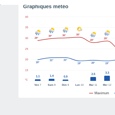
Graphiques météo
40
35
30°
30°
30°
30
29°
29°
28°
25
20
21°
21°
20°
20°
19°
19°
15
3.3
2.5
1.4
1.1
0.9
°C
Ven
7
Sam
8
Dim
9
Lun
10
Mar
11
Mer
12
Maximum