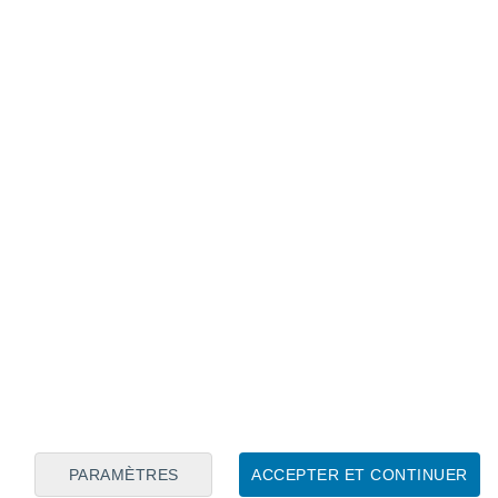
Calendrier lunaire
Lun
Mar
Mer
Jeu
Ven
Sam
Dim
7
8
9
10
11
12
13
14
15
16
17
18
19
20
PARAMÈTRES
ACCEPTER ET CONTINUER