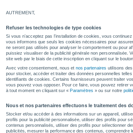
28°
AUTREMENT,
30%
Refuser les technologies de type cookies
Sensation de 30°
0.1 mm
Si vous n'acceptez pas l'installation de cookies, vous continu
vous informons que seuls les cookies nécessaires pour assurer la
ne seront pas utilisés pour analyser le comportement ou pour af
puissiez visualiser de la publicité générale non personnalisée. V
Actualité
site web par le biais de cette inscription en cliquant sur le bouto
Le réchauffement climatique modifie le goût 
nos aliments
Avec votre consentement, nous et
nos partenaires
utilisons des
pour stocker, accéder et traiter des données personnelles telles 
Météo 1 - 7 jours
Heure par heure
Actualité
Carte 
identifiants de cookies. Certains fournisseurs peuvent traiter vo
vous pouvez vous opposer. Pour ce faire, vous pouvez retirer
à tout moment en cliquant sur «
Paramètres
» ou sur notre
poli
Demain
Dimanche
Aujourd´hui
Nous et nos partenaires effectuons le traitement des d
8 Août
9 Août
7 Août
Stocker et/ou accéder à des informations sur un appareil, utilise
profils pour la publicité personnalisée, utiliser des profils pour 
contenus personnalisés, utiliser des profils pour sélectionner
publicités, mesurer la performance des contenus, comprendre le
80%
50%
60%