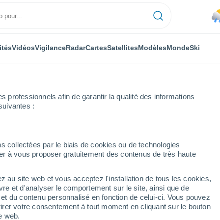
ités
Vidéos
Vigilance
Radar
Cartes
Satellites
Modèles
Monde
Ski
professionnels afin de garantir la qualité des informations
suivantes :
s collectées par le biais de cookies ou de technologies
nuer à vous proposer gratuitement des contenus de très haute
z au site web et vous acceptez l'installation de tous les cookies,
...
vre et d'analyser le comportement sur le site, ainsi que de
é et du contenu personnalisé en fonction de celui-ci. Vous pouvez
Heure par heure
tirer votre consentement à tout moment en cliquant sur le bouton
Intervalles nuageux dans les
te web.
prochaines heures