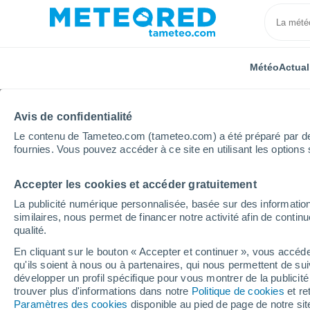
Météo
Actual
Avis de confidentialité
Le contenu de Tameteo.com (tameteo.com) a été préparé par des 
fournies. Vous pouvez accéder à ce site en utilisant les options 
Accepter les cookies et accéder gratuitement
Accueil
Brésil
État de Bahia
Rio Real
La publicité numérique personnalisée, basée sur des information
similaires, nous permet de financer notre activité afin de conti
Météo Rio Real - BA
qualité.
En cliquant sur le bouton « Accepter et continuer », vous accéde
14:46
Vendredi
qu'ils soient à nous ou à partenaires, qui nous permettent de sui
développer un profil spécifique pour vous montrer de la publicit
trouver plus d'informations dans notre
Politique de cookies
et re
Pluie faible
Paramètres des cookies
disponible au pied de page de notre si