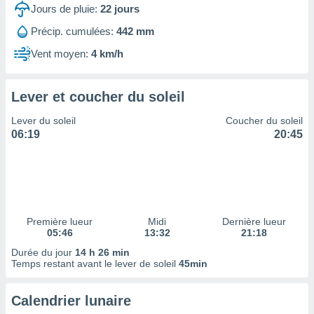
ires
Jours de pluie:
22
jours
ons le
ent des
Précip. cumulées:
442 mm
es
Vent moyen:
4 km/h
 :
et/ou
 à des
Lever et coucher du soleil
ions sur
eil,
Lever du soleil
Coucher du soleil
des
06:19
20:45
limitées
nner la
, créer
ils pour
ité
lisée,
Première lueur
Midi
Dernière lueur
05:46
13:32
21:18
des
our
Durée du jour
14 h 26 min
nner des
Temps restant avant le lever de soleil
45min
és
lisées,
Calendrier lunaire
s profils
enus