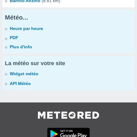
Bannio Anzino
(8.81 km)
Météo...
Heure par heure
PDF
Plus d'info
La météo sur votre site
Widget météo
API Météo