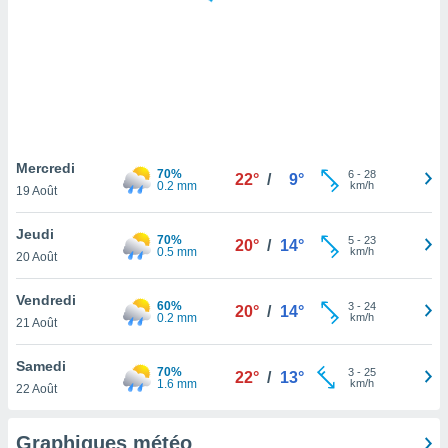
logies
e
s
tez pas
ation de
, vous
z à
à notre
Mercredi
70%
6
-
28
22°
/
9°
0.2 mm
km/h
19 Août
.com.
 cas,
Jeudi
70%
5
-
23
us
20°
/
14°
0.5 mm
km/h
20 Août
ns que
s
Vendredi
60%
3
-
24
20°
/
14°
ires
0.2 mm
km/h
21 Août
urer la
on sur le
Samedi
70%
3
-
25
 seront
22°
/
13°
1.6 mm
km/h
22 Août
, et que
ies ne
as
Graphiques météo