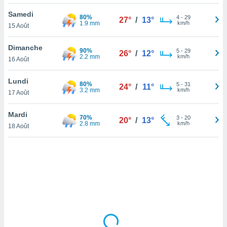
lisé en
Samedi
 de
80%
4
-
29
27°
/
13°
1.9 mm
km/h
15 Août
. Vous
rouver
Dimanche
90%
5
-
29
26°
/
12°
ations
2.2 mm
km/h
16 Août
re
que de
Lundi
80%
kies
5
-
31
24°
/
11°
3.2 mm
km/h
17 Août
r votre
ement à
ment en
Mardi
70%
3
-
20
20°
/
13°
sur le
2.8 mm
km/h
18 Août
res des
kies
le au
page de
te web.
MENT,
 les