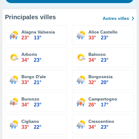
Principales villes
Autres villes
Alagna Valsesia
Alice Castello
23°
13°
33°
23°
Arborio
Balocco
34°
23°
34°
23°
Borgo D'ale
Borgosesia
33°
21°
32°
20°
Buronzo
Campertogno
34°
23°
26°
17°
Cigliano
Crescentino
33°
22°
34°
23°