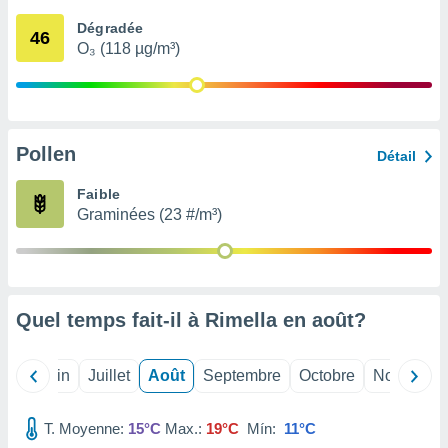
nées
Dégradée
lles sur
46
O₃ (118 µg/m³)
d'un
égitime,
vous
vous
 Pour ce
ous
Pollen
Détail
etirer
Faible
ement
Graminées (23 #/m³)
 opposer
ement
nées à
ment en
 sur «
res
» ou
Quel temps fait-il à Rimella en
août
?
e
que de
kies
Mai
Juin
Juillet
Août
Septembre
Octobre
Novembre
ite web.
T. Moyenne:
15°C
Max.:
19°C
Mín:
11°C
t nos