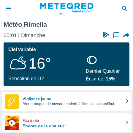
Météo Rimella
e
ntialité
05:01
Dimanche
...
enu de
o.com
Ciel variable
o.com) a
16°
aré par
onnels
Dernier Quartier
arantir
Sensation de 16°
Éclairée:
15%
té des
ions
. Vous
accéder
Vigilance jaune
e en
Alerte orages de niveau modéré à Rimella aujourd’hui
 les
s :
Flash info
Encore de la chaleur !
r les