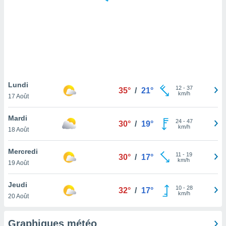
logies
e
s
tez pas
ation de
, vous
z à
à notre
Lundi
12
-
37
35°
/
21°
km/h
17 Août
.com.
 cas,
Mardi
24
-
47
us
30°
/
19°
km/h
18 Août
ns que
s
Mercredi
11
-
19
30°
/
17°
ires
km/h
19 Août
urer la
on sur le
Jeudi
10
-
28
 seront
32°
/
17°
km/h
20 Août
, et que
ies ne
as
Graphiques météo