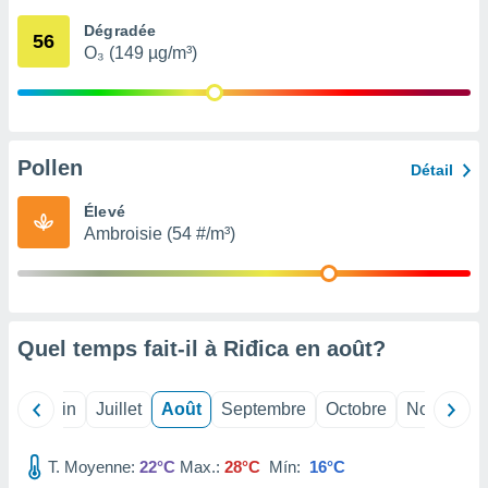
nées
Dégradée
lles sur
56
O₃ (149 µg/m³)
d'un
égitime,
vous
vous
 Pour ce
ous
Pollen
Détail
etirer
Élevé
ement
Ambroisie (54 #/m³)
 opposer
ement
nées à
ment en
 sur «
res
» ou
Quel temps fait-il à Riđica en
août
?
e
que de
kies
Mai
Juin
Juillet
Août
Septembre
Octobre
Novembre
ite web.
T. Moyenne:
22°C
Max.:
28°C
Mín:
16°C
t nos