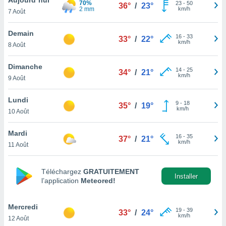
70%
n «
23
-
50
36°
/
23°
2 mm
km/h
7 Août
 et
r »,
cédez au
Demain
16
-
33
33°
/
22°
 et vous
km/h
8 Août
z
ation de
Dimanche
14
-
25
34°
/
21°
km/h
9 Août
qu'ils
 nous ou
aires,
Lundi
9
-
18
35°
/
19°
km/h
10 Août
nt de
t
Mardi
16
-
35
er le
37°
/
21°
km/h
11 Août
ement
te, ainsi
Téléchargez
GRATUITEMENT
per un
Installer
l’application
Meteored!
écifique
us
de la
Mercredi
19
-
39
33°
/
24°
 et du
km/h
12 Août