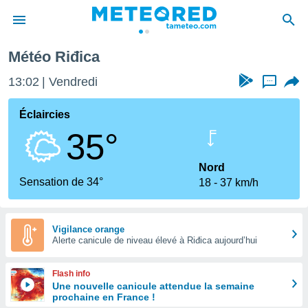
Météo Riđica
e
ntialité
13:02
Vendredi
...
enu de
o.com
Éclaircies
o.com) a
35°
aré par
onnels
Nord
arantir
Sensation de 34°
18
37 km/h
té des
ions
. Vous
accéder
Vigilance orange
e en
Alerte canicule de niveau élevé à Riđica aujourd’hui
 les
Flash info
s :
Une nouvelle canicule attendue la semaine
prochaine en France !
r les