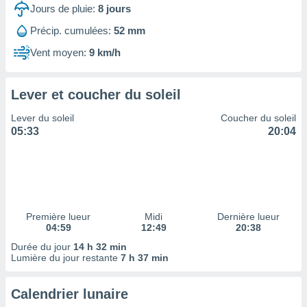
ires
Jours de pluie:
8
jours
ons le
ent des
Précip. cumulées:
52 mm
es
Vent moyen:
9 km/h
 :
et/ou
 à des
Lever et coucher du soleil
ions sur
eil,
Lever du soleil
Coucher du soleil
des
05:33
20:04
limitées
nner la
, créer
ils pour
ité
lisée,
Première lueur
Midi
Dernière lueur
04:59
12:49
20:38
des
our
Durée du jour
14 h 32 min
nner des
Lumière du jour restante
7 h 37 min
és
lisées,
Calendrier lunaire
s profils
enus