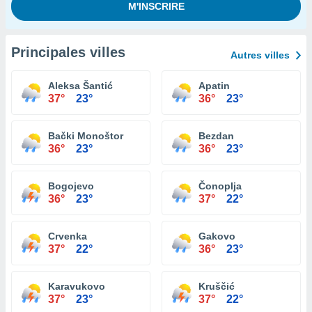
Principales villes
Autres villes
Aleksa Šantić
Apatin
37°
23°
36°
23°
Bački Monoštor
Bezdan
36°
23°
36°
23°
Bogojevo
Čonoplja
36°
23°
37°
22°
Crvenka
Gakovo
37°
22°
36°
23°
Karavukovo
Kruščić
37°
23°
37°
22°