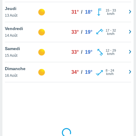
lisé en
Jeudi
 de
15
-
33
31°
/
18°
km/h
13 Août
. Vous
rouver
Vendredi
17
-
32
33°
/
19°
ations
km/h
14 Août
re
que de
Samedi
kies
12
-
29
33°
/
19°
km/h
15 Août
r votre
ement à
ment en
Dimanche
8
-
24
34°
/
19°
sur le
km/h
16 Août
res des
kies
le au
page de
te web.
MENT,
 les