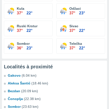
Kula
Odžaci
37°
22°
37°
23°
Ruski Krstur
Sivac
37°
22°
37°
22°
Sombor
Telečka
36°
23°
37°
22°
Localités à proximité
Gakovo
(6.04 km)
Aleksa Šantić
(18.46 km)
Bezdan
(20.09 km)
Čonoplja
(22.38 km)
Sombor
(23.63 km)