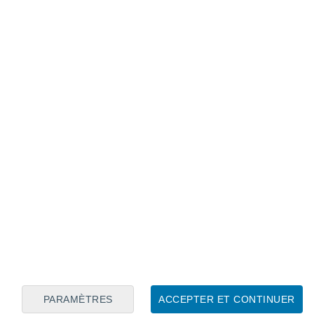
Calendrier lunaire
Lun
Mar
Mer
Jeu
Ven
Sam
Dim
7
8
9
10
11
12
13
14
15
16
17
18
19
20
PARAMÈTRES
ACCEPTER ET CONTINUER