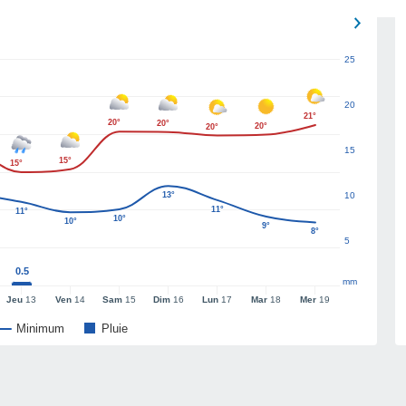
25
20
21°
20°
20°
20°
20°
15
15°
15°
13°
10
11°
11°
10°
10°
9°
8°
5
0.5
mm
Jeu
13
Ven
14
Sam
15
Dim
16
Lun
17
Mar
18
Mer
19
Minimum
Pluie