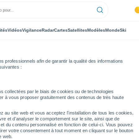
ités
Vidéos
Vigilance
Radar
Cartes
Satellites
Modèles
Monde
Ski
professionnels afin de garantir la qualité des informations
suivantes :
uelo
s collectées par le biais de cookies ou de technologies
nuer à vous proposer gratuitement des contenus de très haute
z au site web et vous acceptez l'installation de tous les cookies,
...
vre et d'analyser le comportement sur le site, ainsi que de
é et du contenu personnalisé en fonction de celui-ci. Vous pouvez
Heure par heure
tirer votre consentement à tout moment en cliquant sur le bouton
Ciel dégagé dans les prochaines
te web.
heures