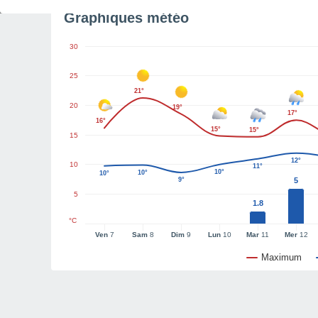
Graphiques météo
30
25
21°
20
19°
17°
16°
15°
15°
15
12°
10
11°
10°
10°
10°
9°
5
5
1.8
°C
Ven
7
Sam
8
Dim
9
Lun
10
Mar
11
Mer
12
Maximum