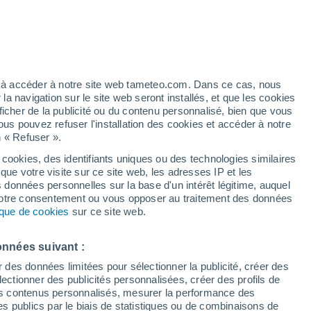
h
ez à accéder à notre site web tameteo.com. Dans ce cas, nous
 navigation sur le site web seront installés, et que les cookies
ficher de la publicité ou du contenu personnalisé, bien que vous
ous pouvez refuser l'installation des cookies et accéder à notre
n « Refuser ».
de
 cookies, des identifiants uniques ou des technologies similaires
que votre visite sur ce site web, les adresses IP et les
des températures
Radar de pluie
Satellites
Modèles
s données personnelles sur la base d'un intérêt légitime, auquel
 votre consentement ou vous opposer au traitement des données
tique de cookies
sur ce site web.
Lundi
Mardi
Mercredi
Jeudi
onnées suivant :
10 Août
11 Août
12 Août
13 Août
r des données limitées pour sélectionner la publicité, créer des
sélectionner des publicités personnalisées, créer des profils de
 des contenus personnalisés, mesurer la performance des
s publics par le biais de statistiques ou de combinaisons de
70%
80%
70%