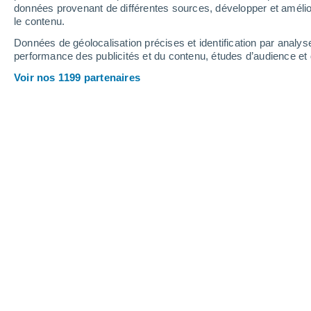
données provenant de différentes sources, développer et amélior
le contenu.
21°
/
10°
19°
/
9°
16°
/
10°
Données de géolocalisation précises et identification par analys
performance des publicités et du contenu, études d’audience e
20
-
39
km/h
19
-
38
km/h
18
23
-
43
km/h
Voir nos 1199 partenaires
Météo Riachuelo aujourd´hui
, 7 août
Ensoleillé
16°
17:00
T. ressentie
16°
Ensoleillé
15°
18:00
T. ressentie
15°
Ciel dégagé
13°
19:00
T. ressentie
13°
Ciel dégagé
12°
20:00
T. ressentie
12°