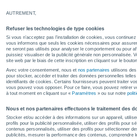
15°
AUTREMENT,
Nord-est
Refuser les technologies de type cookies
Sensation de 15°
5
-
16 km/
Si vous n'acceptez pas l'installation de cookies, vous continu
vous informons que seuls les cookies nécessaires pour assurer la
ne seront pas utilisés pour analyser le comportement ou pour af
puissiez visualiser de la publicité générale non personnalisée. V
Actualité
site web par le biais de cette inscription en cliquant sur le bouto
Le réchauffement climatique modifie le goût 
nos aliments
Avec votre consentement, nous et
nos partenaires
utilisons des
pour stocker, accéder et traiter des données personnelles telles 
Météo 1 - 7 jours
Heure par heure
Actualité
Carte 
identifiants de cookies. Certains fournisseurs peuvent traiter vo
vous pouvez vous opposer. Pour ce faire, vous pouvez retirer
à tout moment en cliquant sur «
Paramètres
» ou sur notre
poli
Demain
Dimanche
Aujourd´hui
Nous et nos partenaires effectuons le traitement des d
8 Août
9 Août
7 Août
Stocker et/ou accéder à des informations sur un appareil, utilise
profils pour la publicité personnalisée, utiliser des profils pour 
contenus personnalisés, utiliser des profils pour sélectionner
publicités, mesurer la performance des contenus, comprendre le