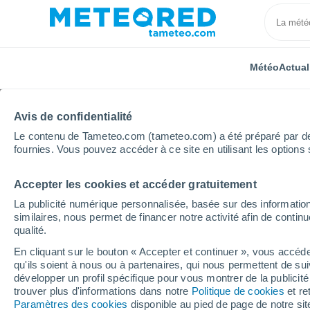
Météo
Actual
Avis de confidentialité
Le contenu de Tameteo.com (tameteo.com) a été préparé par des 
fournies. Vous pouvez accéder à ce site en utilisant les options 
Accepter les cookies et accéder gratuitement
Accueil
Argentine
Province de Corrientes
Riach
La publicité numérique personnalisée, basée sur des information
similaires, nous permet de financer notre activité afin de conti
Météo Riachuelo
qualité.
En cliquant sur le bouton « Accepter et continuer », vous accéde
17:47
Vendredi
qu'ils soient à nous ou à partenaires, qui nous permettent de sui
développer un profil spécifique pour vous montrer de la publicit
trouver plus d'informations dans notre
Politique de cookies
et re
Ensoleillé
Paramètres des cookies
disponible au pied de page de notre si