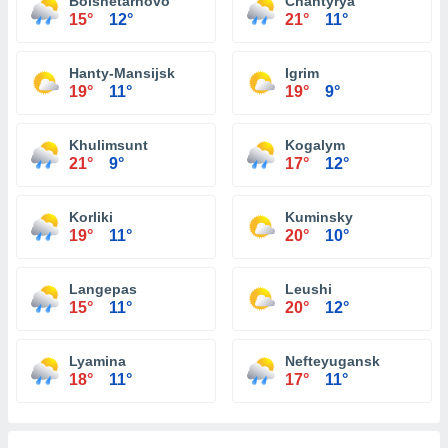
Bolshetarhovo
Chantyrya
15°
12°
21°
11°
Hanty-Mansijsk
Igrim
19°
11°
19°
9°
Khulimsunt
Kogalym
21°
9°
17°
12°
Korliki
Kuminsky
19°
11°
20°
10°
Langepas
Leushi
15°
11°
20°
12°
Lyamina
Nefteyugansk
18°
11°
17°
11°