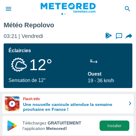
Météo Repolovo
e
ntialité
03:21
Vendredi
...
enu de
o.com
Éclaircies
o.com) a
12°
aré par
onnels
Ouest
arantir
Sensation de 12°
19
36 km/h
té des
ions
. Vous
Flash info
accéder
Une nouvelle canicule attendue la semaine
e en
prochaine en France !
 les
Téléchargez
GRATUITEMENT
s :
Installer
l’application
Meteored!
r les