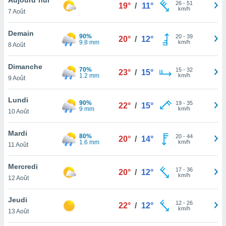
n «
26
-
51
19°
/
11°
km/h
7 Août
 et
r »,
cédez au
Demain
90%
20
-
39
20°
/
12°
 et vous
9.8 mm
km/h
8 Août
z
ation de
Dimanche
70%
15
-
32
23°
/
15°
1.2 mm
km/h
9 Août
qu'ils
 nous ou
aires,
Lundi
90%
19
-
35
22°
/
15°
9 mm
km/h
10 Août
nt de
t
Mardi
80%
20
-
44
er le
20°
/
14°
1.6 mm
km/h
11 Août
ement
te, ainsi
Mercredi
17
-
36
20°
/
12°
km/h
per un
12 Août
écifique
us
Jeudi
12
-
26
de la
22°
/
12°
km/h
13 Août
 et du