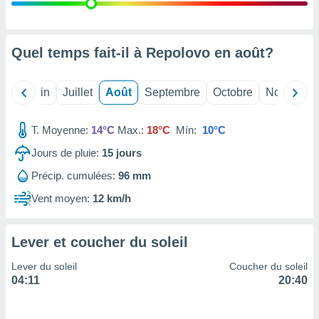
nées
lles sur
d'un
égitime,
Quel temps fait-il à Repolovo en
août
?
vous
vous
 Pour ce
Mai
Juin
Juillet
Août
Septembre
Octobre
Novembre
ous
etirer
T. Moyenne:
14°C
Max.:
18°C
Mín:
10°C
ement
Jours de pluie:
15
jours
 opposer
ement
Précip. cumulées:
96 mm
nées à
ment en
Vent moyen:
12 km/h
 sur «
res
» ou
e
Lever et coucher du soleil
que de
kies
Lever du soleil
Coucher du soleil
ite web.
04:11
20:40
t nos