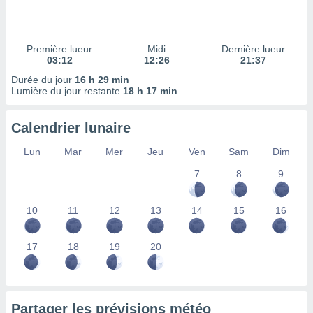
ires
ons le
ent des
es
Première lueur
Midi
Dernière lueur
 :
03:12
12:26
21:37
et/ou
Durée du jour
16 h 29 min
 à des
Lumière du jour restante
18 h 17 min
ions sur
eil,
Calendrier lunaire
des
limitées
Lun
Mar
Mer
Jeu
Ven
Sam
Dim
nner la
7
8
9
, créer
ils pour
ité
10
11
12
13
14
15
16
lisée,
des
our
17
18
19
20
nner des
és
lisées,
s profils
Partager les prévisions météo
enus