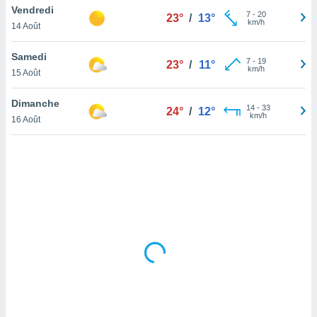
Vendredi
lisé en
7
-
20
23°
/
13°
km/h
 de
14 Août
. Vous
rouver
Samedi
7
-
19
23°
/
11°
km/h
15 Août
ations
re
Dimanche
que de
14
-
33
24°
/
12°
km/h
kies
16 Août
r votre
ement à
ment en
sur le
res des
kies
le au
page de
te web.
MENT,
 les