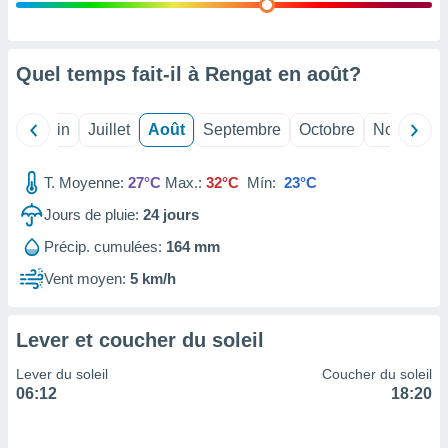
nées
lles sur
d'un
égitime,
Quel temps fait-il à Rengat en
août
?
vous
vous
 Pour ce
Mai
Juin
Juillet
Août
Septembre
Octobre
Novembre
ous
etirer
T. Moyenne:
27°C
Max.:
32°C
Mín:
23°C
ement
Jours de pluie:
24
jours
 opposer
ement
Précip. cumulées:
164 mm
nées à
ment en
Vent moyen:
5 km/h
 sur «
res
» ou
e
Lever et coucher du soleil
que de
kies
Lever du soleil
Coucher du soleil
ite web.
06:12
18:20
t nos