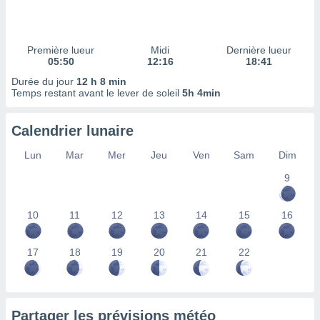
ires
ons le
ent des
es
Première lueur
Midi
Dernière lueur
 :
05:50
12:16
18:41
et/ou
Durée du jour
12 h 8 min
 à des
Temps restant avant le lever de soleil
5h 4min
ions sur
eil,
Calendrier lunaire
des
limitées
Lun
Mar
Mer
Jeu
Ven
Sam
Dim
nner la
9
, créer
ils pour
ité
10
11
12
13
14
15
16
lisée,
des
our
17
18
19
20
21
22
nner des
és
lisées,
s profils
Partager les prévisions météo
enus