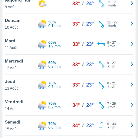
n «
11
-
29
33°
/
24°
km/h
9 Août
 et
r »,
cédez au
Demain
50%
11
-
29
33°
/
23°
 et vous
0.1 mm
km/h
10 Août
z
ation de
Mardi
60%
9
-
27
33°
/
23°
1.9 mm
km/h
11 Août
qu'ils
 nous ou
aires,
Mercredi
60%
9
-
27
33°
/
23°
0.2 mm
km/h
12 Août
nt de
t
Jeudi
70%
8
-
21
er le
33°
/
23°
0.7 mm
km/h
13 Août
ement
te, ainsi
Vendredi
70%
7
-
29
34°
/
24°
0.2 mm
km/h
per un
14 Août
écifique
us
Samedi
70%
5
-
33
de la
34°
/
23°
0.6 mm
km/h
15 Août
 et du