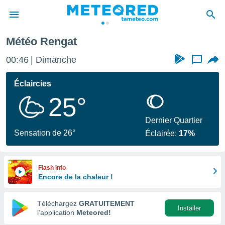
Météo Rengat
e
ntialité
00:46
Dimanche
...
enu de
o.com
Éclaircies
o.com) a
25°
aré par
onnels
Dernier Quartier
arantir
Sensation de 26°
Éclairée:
17%
té des
ions
. Vous
accéder
Flash info
e en
Encore de la chaleur !
 les
Téléchargez
GRATUITEMENT
s :
Installer
l’application
Meteored!
r les