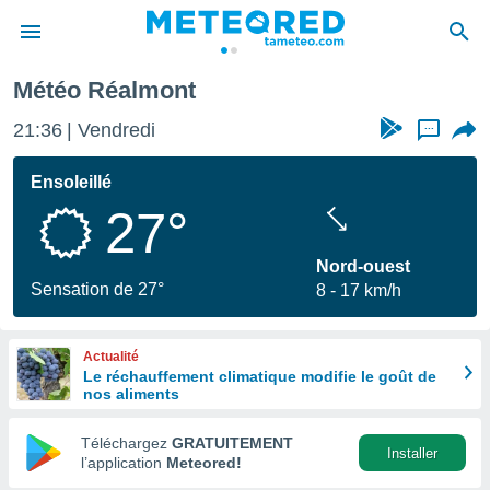
Météo Réalmont
e
ntialité
21:36
Vendredi
...
enu de
o.com
Ensoleillé
o.com) a
27°
aré par
onnels
Nord-ouest
arantir
Sensation de 27°
8
17 km/h
té des
ions
. Vous
Actualité
accéder
Le réchauffement climatique modifie le goût de
e en
nos aliments
 les
Téléchargez
GRATUITEMENT
s :
Installer
l’application
Meteored!
r les