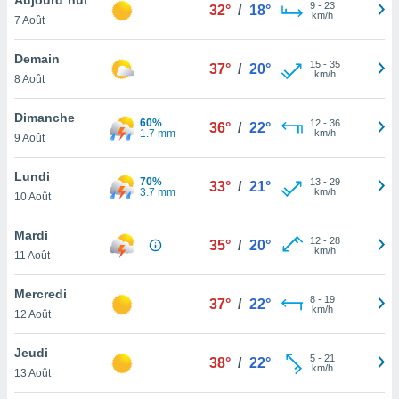
n «
9
-
23
32°
/
18°
km/h
7 Août
 et
r »,
cédez au
Demain
15
-
35
37°
/
20°
 et vous
km/h
8 Août
z
ation de
Dimanche
60%
12
-
36
36°
/
22°
1.7 mm
km/h
9 Août
qu'ils
 nous ou
aires,
Lundi
70%
13
-
29
33°
/
21°
3.7 mm
km/h
10 Août
nt de
t
Mardi
12
-
28
er le
35°
/
20°
km/h
11 Août
ement
te, ainsi
Mercredi
8
-
19
37°
/
22°
km/h
per un
12 Août
écifique
us
Jeudi
5
-
21
de la
38°
/
22°
km/h
13 Août
 et du