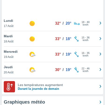
logies
e
s
Lundi
tez pas
18
-
40
32°
/
20°
km/h
ation de
17 Août
, vous
z à
Mardi
15
-
36
33°
/
18°
à notre
km/h
18 Août
.com.
Mercredi
 cas,
16
-
35
33°
/
19°
km/h
us
19 Août
ns que
s
Jeudi
22
-
46
30°
/
19°
km/h
20 Août
ires
urer la
on sur le
Les températures augmentent
 seront
Durant la journée de demain
, et que
ies ne
as
Graphiques météo