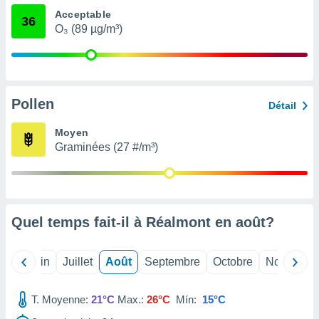
nées
Acceptable
36
lles sur
O₃ (89 µg/m³)
d'un
égitime,
vous
vous
 Pour ce
Pollen
ous
Détail
etirer
Moyen
ement
Graminées (27 #/m³)
 opposer
ement
nées à
ment en
 sur «
Quel temps fait-il à Réalmont en
août
?
res
» ou
e
que de
Mai
Juin
Juillet
Août
Septembre
Octobre
Novembre
kies
ite web.
T. Moyenne:
21°C
Max.:
26°C
Mín:
15°C
t nos