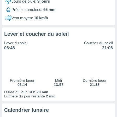
ires
Jours de pluie:
9
jours
ons le
Précip. cumulées:
65 mm
ent des
es
Vent moyen:
10 km/h
 :
et/ou
 à des
Lever et coucher du soleil
ions sur
eil,
Lever du soleil
Coucher du soleil
des
06:46
21:06
limitées
nner la
, créer
ils pour
ité
Première lueur
Midi
Dernière lueur
lisée,
06:14
13:57
21:38
des
our
Durée du jour
14 h 20 min
Lumière du jour restante
2 min
nner des
és
lisées,
Calendrier lunaire
s profils
enus