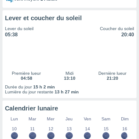
ires
ons le
ent des
Lever et coucher du soleil
es
 :
Lever du soleil
Coucher du soleil
et/ou
05:38
20:40
 à des
ions sur
eil,
des
limitées
Première lueur
Midi
Dernière lueur
nner la
04:58
13:10
21:20
, créer
ils pour
Durée du jour
15 h 2 min
ité
Lumière du jour restante
13 h 27 min
lisée,
des
Calendrier lunaire
our
nner des
Lun
Mar
Mer
Jeu
Ven
Sam
Dim
és
lisées,
10
11
12
13
14
15
16
s profils
enus