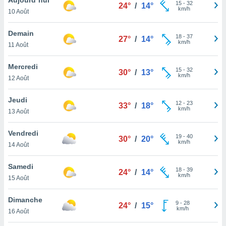
n «
15
-
32
24°
/
14°
km/h
10 Août
 et
r »,
cédez au
Demain
18
-
37
27°
/
14°
 et vous
km/h
11 Août
z
ation de
Mercredi
15
-
32
30°
/
13°
km/h
12 Août
qu'ils
 nous ou
aires,
Jeudi
12
-
23
33°
/
18°
km/h
13 Août
nt de
t
Vendredi
19
-
40
er le
30°
/
20°
km/h
14 Août
ement
te, ainsi
Samedi
18
-
39
24°
/
14°
km/h
per un
15 Août
écifique
us
Dimanche
9
-
28
de la
24°
/
15°
km/h
16 Août
 et du