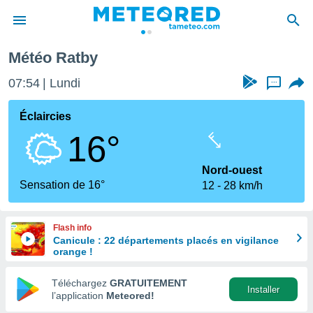
Météo Ratby
e
ntialité
07:54
Lundi
...
enu de
o.com
Éclaircies
o.com) a
16°
aré par
onnels
Nord-ouest
arantir
Sensation de 16°
12
28 km/h
té des
ions
. Vous
Flash info
accéder
Canicule : 22 départements placés en vigilance
e en
orange !
 les
Téléchargez
GRATUITEMENT
s :
Installer
l’application
Meteored!
r les