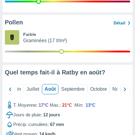
nées
lles sur
d'un
égitime,
Pollen
Détail
vous
vous
Faible
 Pour ce
Graminées (17 #/m³)
ous
etirer
ement
 opposer
Quel temps fait-il à Ratby en
août
?
ement
nées à
ment en
Mai
Juin
Juillet
Août
Septembre
Octobre
Novembre
 sur «
res
» ou
e
T. Moyenne:
17°C
Max.:
21°C
Mín:
13°C
que de
kies
Jours de pluie:
12
jours
ite web.
Précip. cumulées:
67 mm
t nos
Vent moyen:
14 km/h