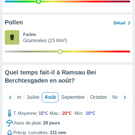
nées
lles sur
d'un
égitime,
Pollen
Détail
vous
vous
Faible
 Pour ce
Graminées (15 #/m³)
ous
etirer
ement
 opposer
Quel temps fait-il à Ramsau Bei
ement
nées à
Berchtesgaden en
août
?
ment en
 sur «
res
» ou
Mai
Juin
Juillet
Août
Septembre
Octobre
Novembre
e
que de
kies
T. Moyenne:
15°C
Max.:
20°C
Mín:
10°C
ite web.
Jours de pluie:
20
jours
t nos
Précip. cumulées:
211 mm