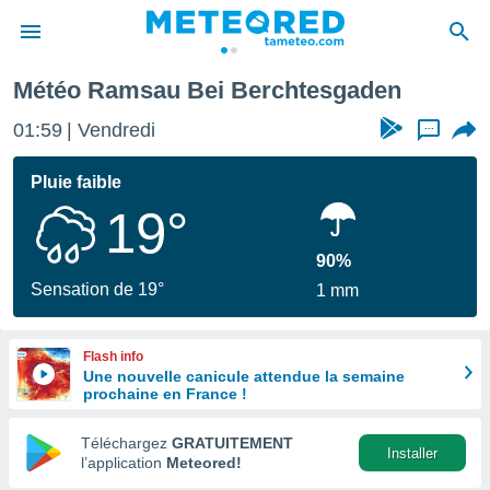
Météo Ramsau Bei Berchtesgaden
e
ntialité
01:59
Vendredi
...
enu de
o.com
Pluie faible
o.com) a
19°
aré par
onnels
90%
arantir
Sensation de 19°
1 mm
té des
ions
. Vous
Flash info
accéder
Une nouvelle canicule attendue la semaine
e en
prochaine en France !
 les
Téléchargez
GRATUITEMENT
s :
Installer
l’application
Meteored!
r les