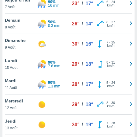
90%
n «
6
-
24
23°
/
17°
16 mm
km/h
7 Août
 et
r »,
cédez au
Demain
50%
8
-
27
26°
/
14°
 et vous
0.3 mm
km/h
8 Août
z
ation de
Dimanche
7
-
25
30°
/
16°
km/h
9 Août
qu'ils
 nous ou
aires,
Lundi
90%
8
-
31
29°
/
18°
7.6 mm
km/h
10 Août
nt de
t
Mardi
90%
5
-
24
er le
28°
/
17°
1.3 mm
km/h
11 Août
ement
te, ainsi
Mercredi
8
-
30
29°
/
18°
km/h
per un
12 Août
écifique
us
Jeudi
7
-
28
de la
30°
/
19°
km/h
13 Août
 et du