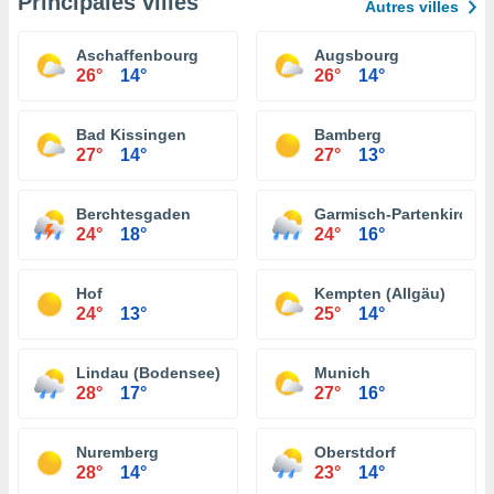
Principales villes
Autres villes
Aschaffenbourg
Augsbourg
26°
14°
26°
14°
Bad Kissingen
Bamberg
27°
14°
27°
13°
Berchtesgaden
Garmisch-Partenkirche
24°
18°
24°
16°
Hof
Kempten (Allgäu)
24°
13°
25°
14°
Lindau (Bodensee)
Munich
28°
17°
27°
16°
Nuremberg
Oberstdorf
28°
14°
23°
14°