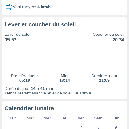
ires
ons le
Vent moyen:
4 km/h
ent des
es
 :
Lever et coucher du soleil
et/ou
Lever du soleil
Coucher du soleil
 à des
05:53
20:34
ions sur
eil,
des
limitées
nner la
, créer
Première lueur
Midi
Dernière lueur
ils pour
05:18
13:14
21:09
ité
Durée du jour
14 h 41 min
lisée,
Temps restant avant le lever de soleil
3h 19min
des
our
nner des
Calendrier lunaire
és
lisées,
Lun
Mar
Mer
Jeu
Ven
Sam
Dim
s profils
7
8
9
enus