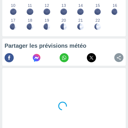
lisés,
10
11
12
13
14
15
16
des
our
17
18
19
20
21
22
nner des
s
lisés,
la
ance des
Partager les prévisions météo
s,
la
ance des
s,
dre les
par le
ques ou
inaisons
ées
nt de
tes
,
er et
r les