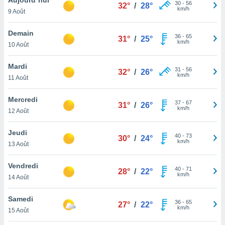
n «
30
-
56
32°
/
28°
km/h
9 Août
 et
r »,
cédez au
Demain
36
-
65
31°
/
25°
 et vous
km/h
10 Août
z
ation de
Mardi
31
-
56
32°
/
26°
km/h
11 Août
qu'ils
 nous ou
aires,
Mercredi
37
-
67
31°
/
26°
km/h
12 Août
nt de
t
Jeudi
40
-
73
er le
30°
/
24°
km/h
13 Août
ement
te, ainsi
Vendredi
40
-
71
28°
/
22°
km/h
per un
14 Août
écifique
us
Samedi
36
-
65
de la
27°
/
22°
km/h
15 Août
 et du