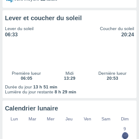
ires
ons le
ent des
Lever et coucher du soleil
es
 :
Lever du soleil
Coucher du soleil
et/ou
06:33
20:24
 à des
ions sur
eil,
des
limitées
Première lueur
Midi
Dernière lueur
nner la
06:05
13:29
20:53
, créer
ils pour
Durée du jour
13 h 51 min
ité
Lumière du jour restante
8 h 29 min
lisée,
des
Calendrier lunaire
our
nner des
Lun
Mar
Mer
Jeu
Ven
Sam
Dim
és
lisées,
9
s profils
enus