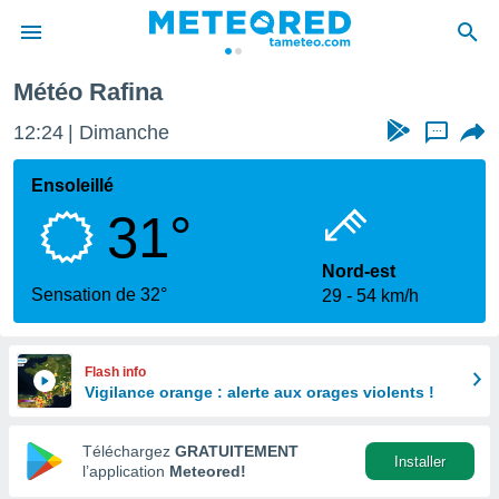
Météo Rafina
e
ntialité
12:24
Dimanche
...
enu de
o.com
Ensoleillé
o.com) a
31°
aré par
onnels
Nord-est
arantir
Sensation de 32°
29
54 km/h
té des
ions
. Vous
accéder
Flash info
e en
Vigilance orange : alerte aux orages violents !
 les
Téléchargez
GRATUITEMENT
s :
Installer
l’application
Meteored!
r les