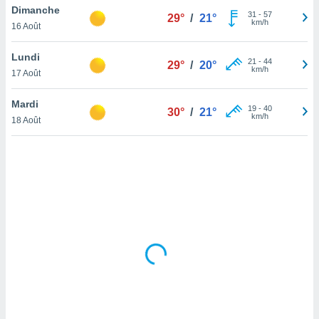
Dimanche
lisé en
31
-
57
29°
/
21°
km/h
 de
16 Août
. Vous
rouver
Lundi
21
-
44
29°
/
20°
km/h
17 Août
ations
re
Mardi
que de
19
-
40
30°
/
21°
km/h
kies
18 Août
r votre
ement à
ment en
sur le
res des
kies
le au
page de
te web.
MENT,
 les