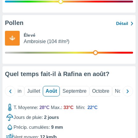
nées
lles sur
d'un
égitime,
Pollen
Détail
vous
vous
Élevé
 Pour ce
Ambroisie (104 #/m³)
ous
etirer
ement
 opposer
Quel temps fait-il à Rafina en
août
?
ement
nées à
ment en
Mai
Juin
Juillet
Août
Septembre
Octobre
Novembre
 sur «
res
» ou
e
T. Moyenne:
28°C
Max.:
33°C
Mín:
22°C
que de
kies
Jours de pluie:
2
jours
ite web.
Précip. cumulées:
9 mm
t nos
Vent moyen:
12 km/h