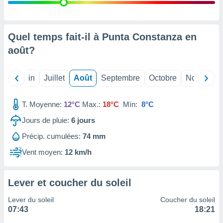
nées
lles sur
d'un
égitime,
Quel temps fait-il à Punta Constanza en
vous
août
?
vous
 Pour ce
ous
Mai
Juin
Juillet
Août
Septembre
Octobre
Novembre
etirer
ement
T. Moyenne:
12°C
Max.:
18°C
Mín:
8°C
 opposer
ement
Jours de pluie:
6
jours
nées à
Précip. cumulées:
74 mm
ment en
 sur «
Vent moyen:
12 km/h
res
» ou
e
que de
Lever et coucher du soleil
kies
ite web.
Lever du soleil
Coucher du soleil
07:43
18:21
t nos