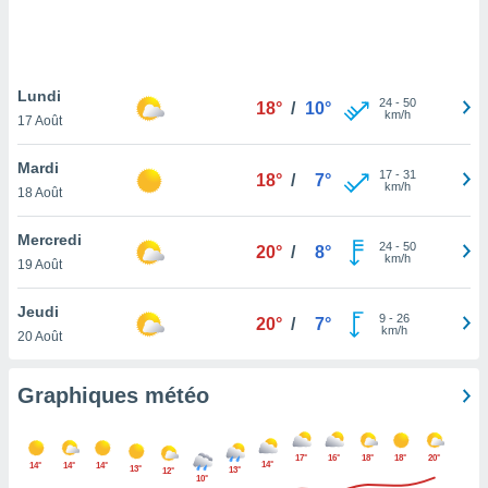
logies
e
s
Lundi
tez pas
24
-
50
18°
/
10°
km/h
ation de
17 Août
, vous
z à
Mardi
17
-
31
18°
/
7°
à notre
km/h
18 Août
.com.
Mercredi
 cas,
24
-
50
20°
/
8°
km/h
us
19 Août
ns que
s
Jeudi
9
-
26
20°
/
7°
km/h
20 Août
ires
urer la
on sur le
Graphiques météo
 seront
, et que
ies ne
17°
16°
18°
18°
20°
14°
14°
14°
14°
as
13°
13°
12°
10°