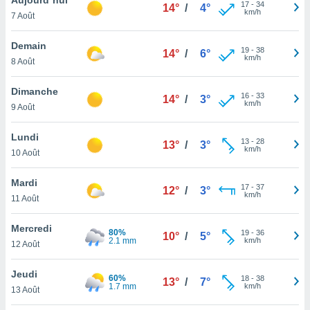
n «
17
-
34
14°
/
4°
km/h
7 Août
 et
r »,
cédez au
Demain
19
-
38
14°
/
6°
 et vous
km/h
8 Août
z
ation de
Dimanche
16
-
33
14°
/
3°
km/h
9 Août
qu'ils
 nous ou
aires,
Lundi
13
-
28
13°
/
3°
km/h
10 Août
nt de
t
Mardi
17
-
37
er le
12°
/
3°
km/h
11 Août
ement
te, ainsi
Mercredi
80%
19
-
36
10°
/
5°
2.1 mm
km/h
per un
12 Août
écifique
us
Jeudi
60%
18
-
38
de la
13°
/
7°
1.7 mm
km/h
13 Août
 et du