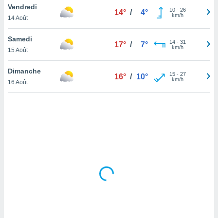
Vendredi
lisé en
10
-
26
14°
/
4°
km/h
 de
14 Août
. Vous
rouver
Samedi
14
-
31
17°
/
7°
km/h
15 Août
ations
re
Dimanche
que de
15
-
27
16°
/
10°
km/h
kies
16 Août
r votre
ement à
ment en
sur le
res des
kies
le au
page de
te web.
MENT,
 les