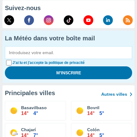
Suivez-nous
La Météo dans votre boîte mail
J'ai lu et j'accepte la politique de privacité
Principales villes
Autres villes
Basavilbaso
Bovril
14°
4°
14°
5°
Chajarí
Colón
14°
7°
14°
5°