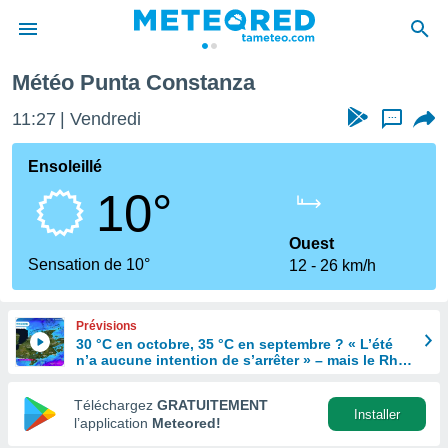
Météo Punta Constanza
e
ntialité
11:27
Vendredi
...
enu de
o.com
Ensoleillé
o.com) a
10°
aré par
onnels
Ouest
arantir
Sensation de 10°
12
26 km/h
té des
ions
. Vous
Prévisions
accéder
30 °C en octobre, 35 °C en septembre ? « L’été
e en
n’a aucune intention de s’arrêter » – mais le Rhin
 les
en paie le prix
Téléchargez
GRATUITEMENT
s :
Installer
l’application
Meteored!
r les