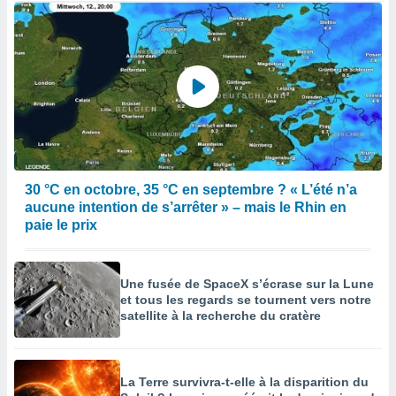
30 °C en octobre, 35 °C en septembre ? « L’été n’a
aucune intention de s’arrêter » – mais le Rhin en
paie le prix
Une fusée de SpaceX s’écrase sur la Lune
et tous les regards se tournent vers notre
satellite à la recherche du cratère
La Terre survivra-t-elle à la disparition du