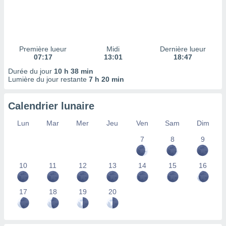
ires
ons le
ent des
es
 :
Première lueur
Midi
Dernière lueur
et/ou
07:17
13:01
18:47
 à des
Durée du jour
10 h 38 min
ions sur
Lumière du jour restante
7 h 20 min
eil,
des
limitées
Calendrier lunaire
nner la
Lun
Mar
Mer
Jeu
Ven
Sam
Dim
, créer
ils pour
7
8
9
ité
lisée,
10
11
12
13
14
15
16
des
our
nner des
17
18
19
20
és
lisées,
s profils
enus