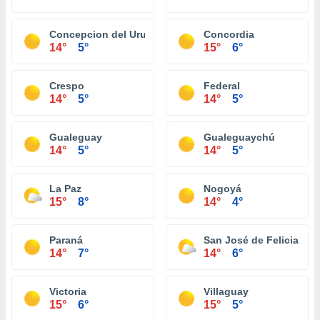
Concepcion del Uruguay
Concordia
14°
5°
15°
6°
Crespo
Federal
14°
5°
14°
5°
Gualeguay
Gualeguaychú
14°
5°
14°
5°
La Paz
Nogoyá
15°
8°
14°
4°
Paraná
San José de Feliciano
14°
7°
14°
6°
Victoria
Villaguay
15°
6°
15°
5°