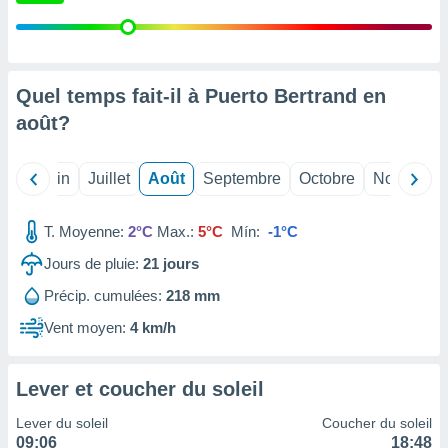
nées
lles sur
d'un
égitime,
vous
Quel temps fait-il à Puerto Bertrand en
vous
août
?
 Pour ce
ous
etirer
Mai
Juin
Juillet
Août
Septembre
Octobre
Novembre
ement
 opposer
T. Moyenne:
2°C
Max.:
5°C
Mín:
-1°C
ement
nées à
Jours de pluie:
21
jours
ment en
Précip. cumulées:
218 mm
 sur «
res
» ou
Vent moyen:
4 km/h
e
que de
kies
Lever et coucher du soleil
ite web.
Lever du soleil
Coucher du soleil
t nos
09:06
18:48