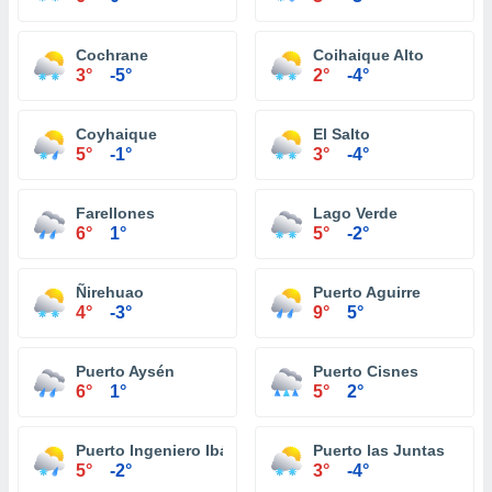
Cochrane
Coihaique Alto
3°
-5°
2°
-4°
Coyhaique
El Salto
5°
-1°
3°
-4°
Farellones
Lago Verde
6°
1°
5°
-2°
Ñirehuao
Puerto Aguirre
4°
-3°
9°
5°
Puerto Aysén
Puerto Cisnes
6°
1°
5°
2°
Puerto Ingeniero Ibáñez
Puerto las Juntas
5°
-2°
3°
-4°