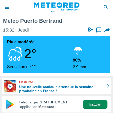
Météo Puerto Bertrand
e
ntialité
15:32
Jeudi
...
enu de
o.com
Pluie modérée
o.com) a
2°
aré par
onnels
90%
arantir
Sensation de 1°
2.9 mm
té des
ions
. Vous
Flash info
accéder
Une nouvelle canicule attendue la semaine
e en
prochaine en France !
 les
Téléchargez
GRATUITEMENT
s :
Installer
l’application
Meteored!
r les