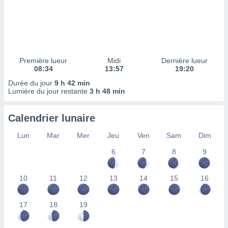
ires
ons le
ent des
es
 :
et/ou
Première lueur
Midi
Dernière lueur
 à des
08:34
13:57
19:20
ions sur
eil,
Durée du jour
9 h 42 min
Lumière du jour restante
3 h 48 min
des
limitées
Calendrier lunaire
nner la
, créer
Lun
Mar
Mer
Jeu
Ven
Sam
Dim
ils pour
ité
6
7
8
9
lisée,
des
10
11
12
13
14
15
16
our
nner des
és
17
18
19
lisées,
s profils
enus