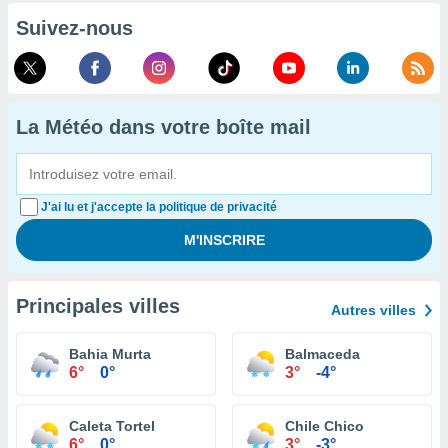
Suivez-nous
La Météo dans votre boîte mail
J'ai lu et j'accepte la politique de privacité
Principales villes
Autres villes
Bahia Murta
Balmaceda
6°
0°
3°
-4°
Caleta Tortel
Chile Chico
6°
0°
3°
-3°