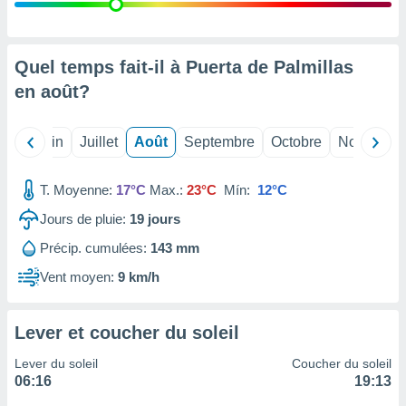
nées
lles sur
d'un
égitime,
Quel temps fait-il à Puerta de Palmillas
vous
en
août
?
vous
 Pour ce
ous
Mai
Juin
Juillet
Août
Septembre
Octobre
Novembre
etirer
ement
T. Moyenne:
17°C
Max.:
23°C
Mín:
12°C
 opposer
ement
Jours de pluie:
19
jours
nées à
Précip. cumulées:
143 mm
ment en
 sur «
Vent moyen:
9 km/h
res
» ou
e
que de
Lever et coucher du soleil
kies
ite web.
Lever du soleil
Coucher du soleil
06:16
19:13
t nos