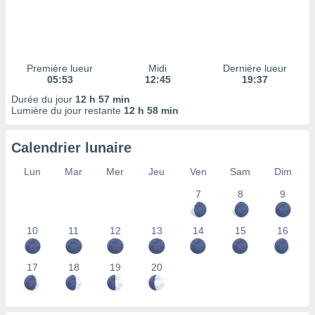
ires
ons le
ent des
es
 :
Première lueur
Midi
Dernière lueur
et/ou
05:53
12:45
19:37
 à des
Durée du jour
12 h 57 min
ions sur
Lumière du jour restante
12 h 58 min
eil,
des
limitées
Calendrier lunaire
nner la
Lun
Mar
Mer
Jeu
Ven
Sam
Dim
, créer
ils pour
7
8
9
ité
lisée,
10
11
12
13
14
15
16
des
our
nner des
17
18
19
20
és
lisées,
s profils
enus