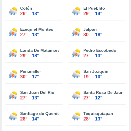
Colón
El Pueblito
26°
13°
29°
14°
Ezequiel Montes
Jalpan
27°
13°
30°
18°
Landa De Matamoros
Pedro Escobedo
29°
18°
27°
13°
Penamiller
San Joaquin
30°
17°
19°
10°
San Juan Del Rio
Santa Rosa De Jauregu
27°
13°
27°
12°
Santiago de Querétaro
Tequisquiapan
28°
14°
28°
13°