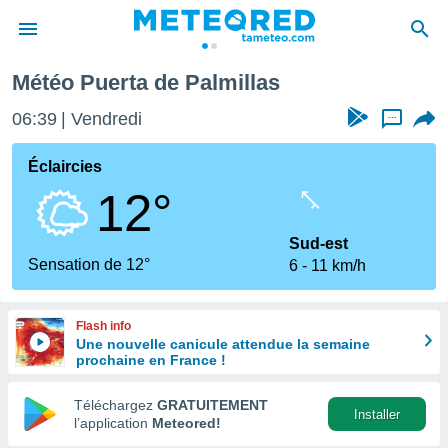
Météo Puerta de Palmillas
e
ntialité
06:39
Vendredi
...
enu de
o.com
Éclaircies
o.com) a
12°
aré par
onnels
Sud-est
arantir
Sensation de 12°
6
11 km/h
té des
ions
. Vous
Flash info
accéder
Une nouvelle canicule attendue la semaine
e en
prochaine en France !
 les
Téléchargez
GRATUITEMENT
s :
Installer
l’application
Meteored!
r les