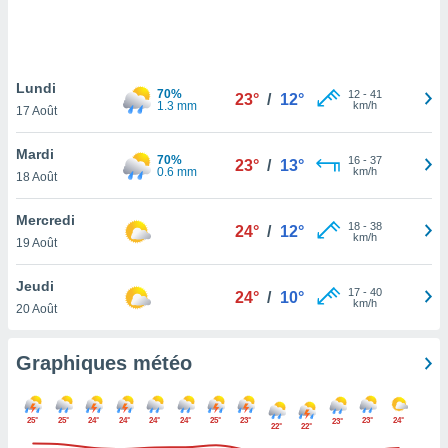
logies
e
s
Lundi
tez pas
70%
12
-
41
23°
/
12°
1.3 mm
km/h
ation de
17 Août
, vous
z à
Mardi
70%
16
-
37
23°
/
13°
à notre
0.6 mm
km/h
18 Août
.com.
Mercredi
 cas,
18
-
38
24°
/
12°
km/h
us
19 Août
ns que
s
Jeudi
17
-
40
24°
/
10°
km/h
20 Août
ires
urer la
on sur le
Graphiques météo
 seront
, et que
ies ne
25°
25°
24°
24°
24°
24°
25°
23°
23°
24°
23°
22°
22°
as