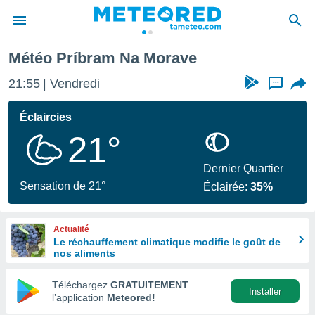
orave
Météo Príbram Na Morave
e
ntialité
21:55
Vendredi
...
enu de
o.com
Éclaircies
o.com) a
21°
aré par
onnels
Dernier Quartier
arantir
Sensation de 21°
Éclairée:
35%
té des
ions
. Vous
Actualité
accéder
Le réchauffement climatique modifie le goût de
e en
nos aliments
 les
Téléchargez
GRATUITEMENT
s :
Installer
l’application
Meteored!
r les