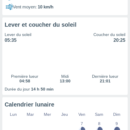
ires
ons le
Vent moyen:
10 km/h
ent des
es
 :
Lever et coucher du soleil
et/ou
Lever du soleil
Coucher du soleil
 à des
05:35
20:25
ions sur
eil,
des
limitées
nner la
, créer
Première lueur
Midi
Dernière lueur
ils pour
04:58
13:00
21:01
ité
Durée du jour
14 h 50 min
lisée,
des
our
Calendrier lunaire
nner des
és
Lun
Mar
Mer
Jeu
Ven
Sam
Dim
lisées,
7
8
9
s profils
enus