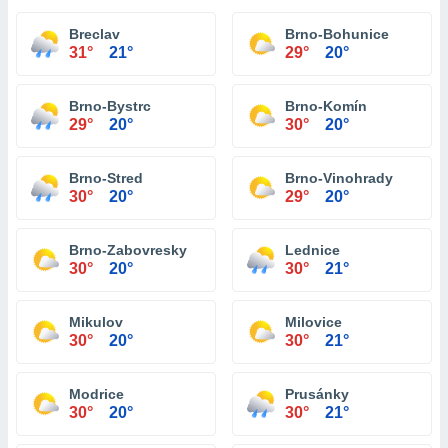
Breclav
Brno-Bohunice
31°
21°
29°
20°
Brno-Bystrc
Brno-Komín
29°
20°
30°
20°
Brno-Stred
Brno-Vinohrady
30°
20°
29°
20°
Brno-Zabovresky
Lednice
30°
20°
30°
21°
Mikulov
Milovice
30°
20°
30°
21°
Modrice
Prusánky
30°
20°
30°
21°