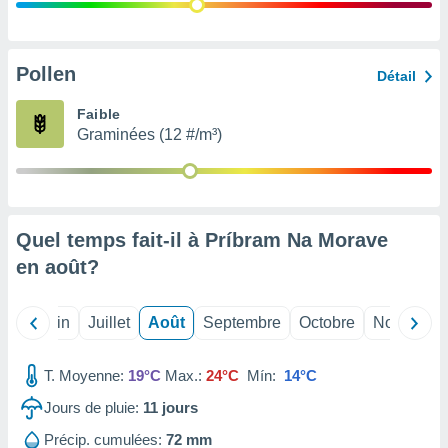
nées
lles sur
d'un
égitime,
Pollen
Détail
vous
vous
Faible
 Pour ce
Graminées (12 #/m³)
ous
etirer
ement
 opposer
Quel temps fait-il à Príbram Na Morave
ement
nées à
en
août
?
ment en
 sur «
res
» ou
Mai
Juin
Juillet
Août
Septembre
Octobre
Novembre
e
que de
kies
T. Moyenne:
19°C
Max.:
24°C
Mín:
14°C
ite web.
Jours de pluie:
11
jours
t nos
Précip. cumulées:
72 mm