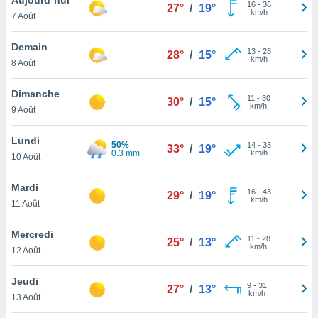
n «
16
-
36
27°
/
19°
km/h
7 Août
 et
r »,
cédez au
Demain
13
-
28
28°
/
15°
 et vous
km/h
8 Août
z
ation de
Dimanche
11
-
30
30°
/
15°
km/h
9 Août
qu'ils
 nous ou
aires,
Lundi
50%
14
-
33
33°
/
19°
0.3 mm
km/h
10 Août
nt de
t
Mardi
16
-
43
er le
29°
/
19°
km/h
11 Août
ement
te, ainsi
Mercredi
11
-
28
25°
/
13°
km/h
per un
12 Août
écifique
us
Jeudi
9
-
31
de la
27°
/
13°
km/h
13 Août
 et du