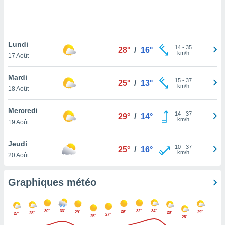
logies
e
s
Lundi
tez pas
14
-
35
28°
/
16°
km/h
ation de
17 Août
, vous
z à
Mardi
15
-
37
25°
/
13°
à notre
km/h
18 Août
.com.
Mercredi
 cas,
14
-
37
29°
/
14°
km/h
us
19 Août
ns que
s
Jeudi
10
-
37
25°
/
16°
km/h
20 Août
ires
urer la
on sur le
Graphiques météo
 seront
, et que
ies ne
30°
33°
32°
34°
29°
29°
29°
28°
28°
27°
27°
as
25°
25°