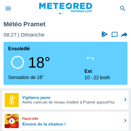
Météo Pramet
e
ntialité
08:27
Dimanche
...
enu de
o.com
Ensoleillé
o.com) a
18°
aré par
onnels
Est
arantir
Sensation de 18°
10
22 km/h
té des
ions
. Vous
accéder
Vigilance jaune
e en
Alerte canicule de niveau modéré à Pramet aujourd’hui
 les
s :
Flash info
Encore de la chaleur !
r les