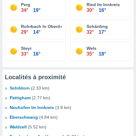
Perg
Ried Im Innkreis
34°
19°
30°
16°
Rohrbach In Oberösterreich
Schärding
29°
14°
32°
17°
Steyr
Wels
33°
16°
35°
18°
Localités à proximité
Schildorn
(2.33 km)
Pattigham
(2.77 km)
Neuhofen Im Innkreis
(3.8 km)
Eberschwang
(4.84 km)
Waldzell
(5.52 km)