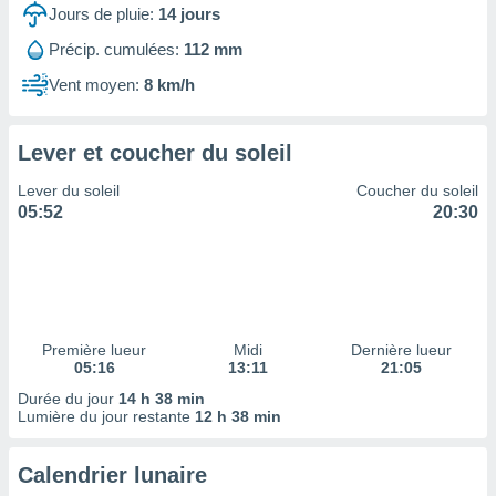
ires
Jours de pluie:
14
jours
ons le
ent des
Précip. cumulées:
112 mm
es
Vent moyen:
8 km/h
 :
et/ou
 à des
Lever et coucher du soleil
ions sur
eil,
Lever du soleil
Coucher du soleil
des
05:52
20:30
limitées
nner la
, créer
ils pour
ité
lisée,
Première lueur
Midi
Dernière lueur
05:16
13:11
21:05
des
our
Durée du jour
14 h 38 min
nner des
Lumière du jour restante
12 h 38 min
és
lisées,
Calendrier lunaire
s profils
enus