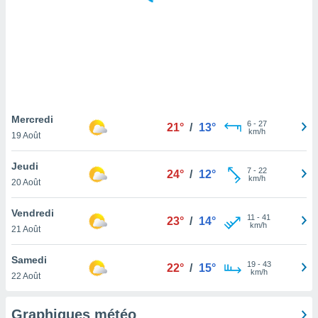
logies
e
s
tez pas
ation de
, vous
z à
à notre
Mercredi
6
-
27
21°
/
13°
km/h
19 Août
.com.
 cas,
Jeudi
7
-
22
us
24°
/
12°
km/h
20 Août
ns que
s
Vendredi
11
-
41
23°
/
14°
ires
km/h
21 Août
urer la
on sur le
Samedi
19
-
43
 seront
22°
/
15°
km/h
22 Août
, et que
ies ne
as
Graphiques météo