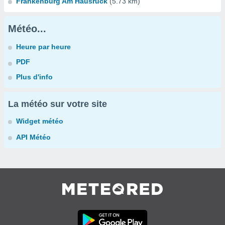
Frankenburg Am Hausruck
(5.73 km)
Météo...
Heure par heure
PDF
Plus d'info
La météo sur votre site
Widget météo
API Météo