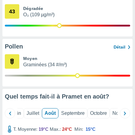
nées
Dégradée
lles sur
43
O₃ (109 µg/m³)
d'un
égitime,
vous
vous
 Pour ce
ous
Pollen
Détail
etirer
Moyen
ement
Graminées (34 #/m³)
 opposer
ement
nées à
ment en
 sur «
res
» ou
Quel temps fait-il à Pramet en
août
?
e
que de
kies
Mai
Juin
Juillet
Août
Septembre
Octobre
Novembre
ite web.
T. Moyenne:
19°C
Max.:
24°C
Mín:
15°C
t nos