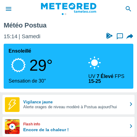
Météo Postua
e
ntialité
15:14
Samedi
...
enu de
o.com
Ensoleillé
o.com) a
29°
aré par
onnels
UV
7 Élevé
FPS
arantir
Sensation de 30°
15-25
té des
ions
. Vous
accéder
Vigilance jaune
e en
Alerte orages de niveau modéré à Postua aujourd’hui
 les
s :
Flash info
Encore de la chaleur !
r les