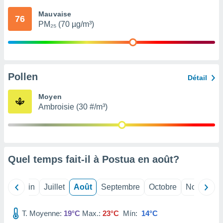
nées
Mauvaise
lles sur
76
PM₂₅ (70 µg/m³)
d'un
égitime,
vous
vous
 Pour ce
ous
Pollen
Détail
etirer
Moyen
ement
Ambroisie (30 #/m³)
 opposer
ement
nées à
ment en
 sur «
res
» ou
Quel temps fait-il à Postua en
août
?
e
que de
kies
Mai
Juin
Juillet
Août
Septembre
Octobre
Novembre
ite web.
T. Moyenne:
19°C
Max.:
23°C
Mín:
14°C
t nos