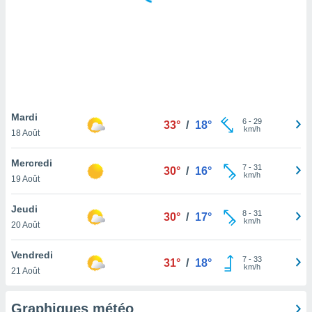
logies
e
s
tez pas
ation de
, vous
z à
à notre
Mardi
6
-
29
33°
/
18°
km/h
18 Août
.com.
 cas,
Mercredi
7
-
31
us
30°
/
16°
km/h
19 Août
ns que
s
Jeudi
8
-
31
30°
/
17°
ires
km/h
20 Août
urer la
on sur le
Vendredi
7
-
33
 seront
31°
/
18°
km/h
21 Août
, et que
ies ne
as
Graphiques météo