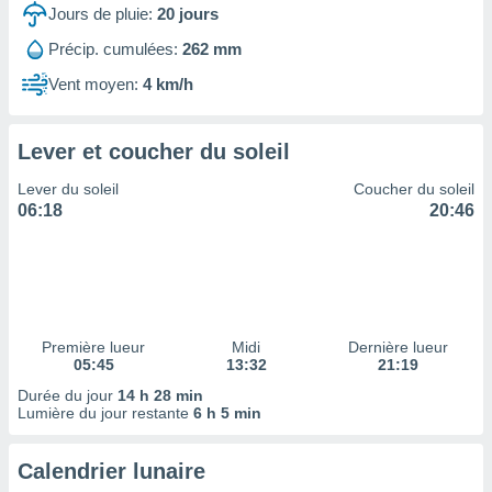
ires
Jours de pluie:
20
jours
ons le
ent des
Précip. cumulées:
262 mm
es
Vent moyen:
4 km/h
 :
et/ou
 à des
Lever et coucher du soleil
ions sur
eil,
Lever du soleil
Coucher du soleil
des
06:18
20:46
limitées
nner la
, créer
ils pour
ité
lisée,
Première lueur
Midi
Dernière lueur
05:45
13:32
21:19
des
our
Durée du jour
14 h 28 min
nner des
Lumière du jour restante
6 h 5 min
és
lisées,
Calendrier lunaire
s profils
enus