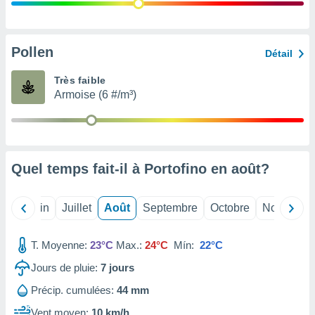
nées
lles sur
d'un
égitime,
Pollen
Détail
vous
vous
Très faible
 Pour ce
Armoise (6 #/m³)
ous
etirer
ement
 opposer
Quel temps fait-il à Portofino en
août
?
ement
nées à
ment en
Mai
Juin
Juillet
Août
Septembre
Octobre
Novembre
 sur «
res
» ou
e
T. Moyenne:
23°C
Max.:
24°C
Mín:
22°C
que de
kies
Jours de pluie:
7
jours
ite web.
Précip. cumulées:
44 mm
t nos
Vent moyen:
10 km/h