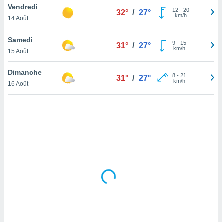
Vendredi
lisé en
12
-
20
32°
/
27°
km/h
 de
14 Août
. Vous
rouver
Samedi
9
-
15
31°
/
27°
km/h
15 Août
ations
re
Dimanche
que de
8
-
21
31°
/
27°
km/h
kies
16 Août
r votre
ement à
ment en
sur le
res des
kies
le au
page de
te web.
MENT,
 les