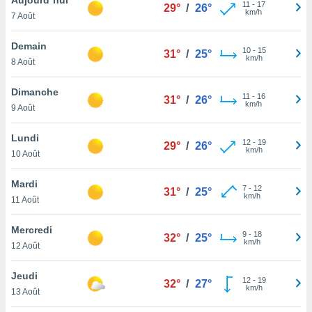
n «
11
-
17
29°
/
26°
km/h
7 Août
 et
r »,
cédez au
Demain
10
-
15
31°
/
25°
 et vous
km/h
8 Août
z
ation de
Dimanche
11
-
16
31°
/
26°
km/h
9 Août
qu'ils
 nous ou
aires,
Lundi
12
-
19
29°
/
26°
km/h
10 Août
nt de
t
Mardi
7
-
12
er le
31°
/
25°
km/h
11 Août
ement
te, ainsi
Mercredi
9
-
18
32°
/
25°
km/h
per un
12 Août
écifique
us
Jeudi
12
-
19
de la
32°
/
27°
km/h
13 Août
 et du