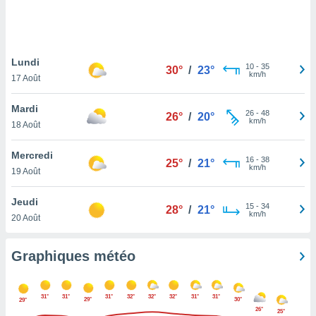
logies
e
s
Lundi
tez pas
10
-
35
30°
/
23°
km/h
ation de
17 Août
, vous
z à
Mardi
26
-
48
26°
/
20°
à notre
km/h
18 Août
.com.
Mercredi
 cas,
16
-
38
25°
/
21°
km/h
us
19 Août
ns que
s
Jeudi
15
-
34
28°
/
21°
km/h
20 Août
ires
urer la
on sur le
Graphiques météo
 seront
, et que
ies ne
31°
31°
31°
32°
32°
32°
31°
31°
29°
30°
29°
as
26°
25°