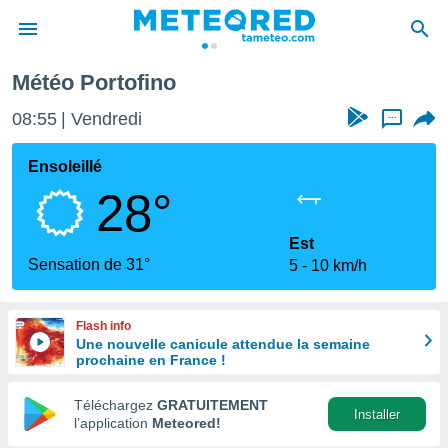
Météo Portofino
e
ntialité
08:55
Vendredi
...
enu de
o.com
Ensoleillé
o.com) a
28°
aré par
onnels
Est
arantir
Sensation de 31°
5
10 km/h
té des
ions
. Vous
Flash info
accéder
Une nouvelle canicule attendue la semaine
e en
prochaine en France !
 les
Téléchargez
GRATUITEMENT
s :
Installer
l’application
Meteored!
r les