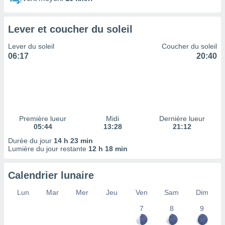
ires
ons le
ent des
Lever et coucher du soleil
es
 :
Lever du soleil
Coucher du soleil
et/ou
06:17
20:40
 à des
ions sur
eil,
des
limitées
Première lueur
Midi
Dernière lueur
nner la
05:44
13:28
21:12
, créer
ils pour
Durée du jour
14 h 23 min
ité
Lumière du jour restante
12 h 18 min
lisée,
des
Calendrier lunaire
our
nner des
Lun
Mar
Mer
Jeu
Ven
Sam
Dim
és
lisées,
7
8
9
s profils
enus