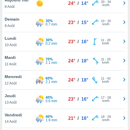
n «
20
-
34
24°
/
14°
km/h
8 Août
 et
r »,
cédez au
Demain
30%
10
-
20
23°
/
15°
 et vous
0.7 mm
km/h
9 Août
z
ation de
Lundi
30%
11
-
20
23°
/
16°
0.2 mm
km/h
10 Août
qu'ils
 nous ou
aires,
Mardi
70%
11
-
25
24°
/
18°
2.1 mm
km/h
11 Août
nt de
t
Mercredi
60%
11
-
42
er le
24°
/
18°
2.1 mm
km/h
12 Août
ement
te, ainsi
Jeudi
40%
17
-
28
23°
/
16°
0.6 mm
km/h
per un
13 Août
écifique
us
Vendredi
40%
18
-
29
de la
21°
/
16°
1.9 mm
km/h
14 Août
 et du