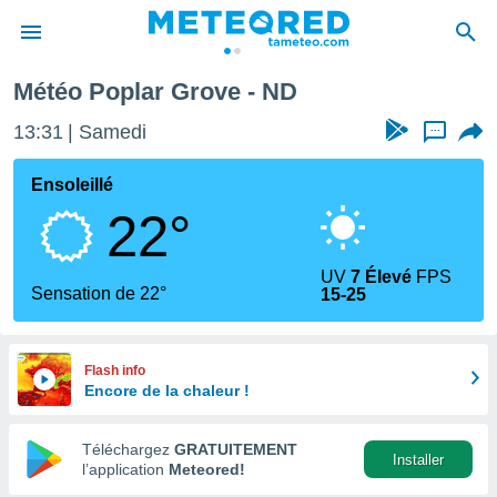
Météo Poplar Grove - ND
e
ntialité
13:31
Samedi
...
enu de
o.com
Ensoleillé
o.com) a
22°
aré par
onnels
UV
7 Élevé
FPS
arantir
Sensation de 22°
15-25
té des
ions
. Vous
accéder
Flash info
e en
Encore de la chaleur !
 les
Téléchargez
GRATUITEMENT
s :
Installer
l’application
Meteored!
r les