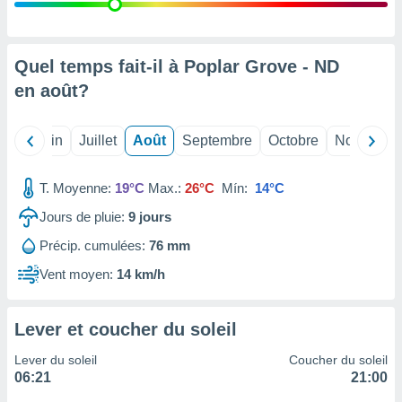
nées
lles sur
d'un
égitime,
Quel temps fait-il à Poplar Grove - ND
vous
en
août
?
vous
 Pour ce
ous
Mai
Juin
Juillet
Août
Septembre
Octobre
Novembre
etirer
ement
T. Moyenne:
19°C
Max.:
26°C
Mín:
14°C
 opposer
ement
Jours de pluie:
9
jours
nées à
Précip. cumulées:
76 mm
ment en
 sur «
Vent moyen:
14 km/h
res
» ou
e
que de
Lever et coucher du soleil
kies
ite web.
Lever du soleil
Coucher du soleil
06:21
21:00
t nos