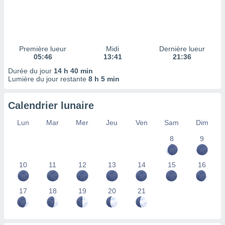
ires
ons le
ent des
es
 :
Première lueur
Midi
Dernière lueur
et/ou
05:46
13:41
21:36
 à des
Durée du jour
14 h 40 min
ions sur
Lumière du jour restante
8 h 5 min
eil,
des
limitées
Calendrier lunaire
nner la
Lun
Mar
Mer
Jeu
Ven
Sam
Dim
, créer
ils pour
8
9
ité
lisée,
10
11
12
13
14
15
16
des
our
nner des
17
18
19
20
21
és
lisées,
s profils
enus