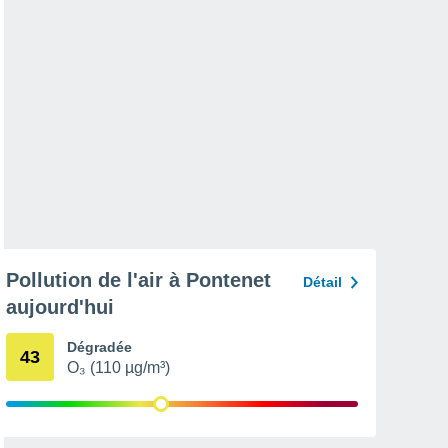
Pollution de l'air à Pontenet
Détail
aujourd'hui
Dégradée
43
O₃ (110 µg/m³)