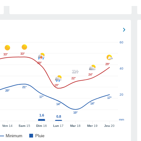
60
33°
33°
29°
29°
40
24°
22°
19°
21°
20°
20
17°
17°
14°
14°
10°
1.6
0.8
mm
Ven
14
Sam
15
Dim
16
Lun
17
Mar
18
Mer
19
Jeu
20
Minimum
Pluie