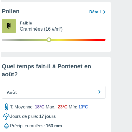
Pollen
Détail
Faible
Graminées (16 #/m³)
Quel temps fait-il à Pontenet en
août
?
Août
T. Moyenne:
18°C
Max.:
23°C
Mín:
13°C
Jours de pluie:
17
jours
Précip. cumulées:
163 mm