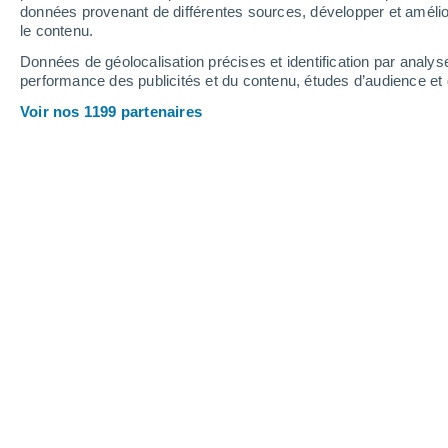
0.3 mm
4.7 mm
données provenant de différentes sources, développer et amélior
le contenu.
32°
/
18°
30°
/
18°
30°
/
14°
Données de géolocalisation précises et identification par analys
performance des publicités et du contenu, études d’audience e
15
-
40
km/h
10
-
31
km/h
11
9
-
27
km/h
Voir nos 1199 partenaires
Météo Pontenet aujourd´hui
, 8 août
Ensoleillé
18°
08:00
T. ressentie
18°
Ensoleillé
20°
09:00
T. ressentie
20°
Ensoleillé
22°
10:00
T. ressentie
22°
Ensoleillé
24°
11:00
T. ressentie
25°