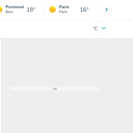
Pontenet
Paris
Montpelli
18°
16°
Bern
Paris
Hérault
°C