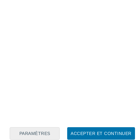
Calendrier lunaire
Lun
Mar
Mer
Jeu
Ven
Sam
Dim
8
9
10
11
12
13
14
15
16
17
18
19
20
21
PARAMÈTRES
ACCEPTER ET CONTINUER