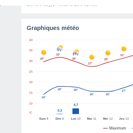
Lumière du jour restante
13 h 31 min
Graphiques météo
40
35
32°
31°
30°
30°
29°
30
27°
25
20
18°
18°
17°
15
16°
16°
14°
10
4.7
0.3
°C
Sam
8
Dim
9
Lun
10
Mar
11
Mer
12
Jeu
13
Maximum