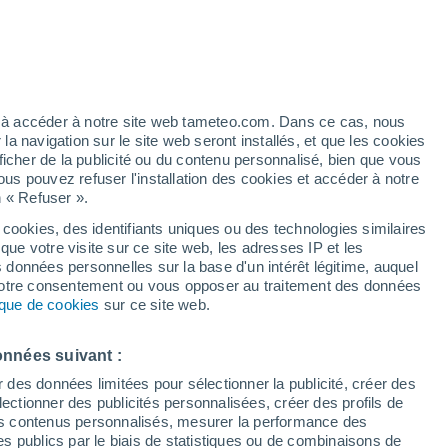
ez à accéder à notre site web tameteo.com. Dans ce cas, nous
 navigation sur le site web seront installés, et que les cookies
ficher de la publicité ou du contenu personnalisé, bien que vous
ous pouvez refuser l'installation des cookies et accéder à notre
n « Refuser ».
 hors
 cookies, des identifiants uniques ou des technologies similaires
que votre visite sur ce site web, les adresses IP et les
des températures
Radar de pluie
Satellites
Modèles
s données personnelles sur la base d'un intérêt légitime, auquel
 votre consentement ou vous opposer au traitement des données
tique de cookies
sur ce site web.
Mardi
Mercredi
Jeudi
Vendredi
onnées suivant :
11 Août
12 Août
13 Août
14 Août
r des données limitées pour sélectionner la publicité, créer des
sélectionner des publicités personnalisées, créer des profils de
 des contenus personnalisés, mesurer la performance des
s publics par le biais de statistiques ou de combinaisons de