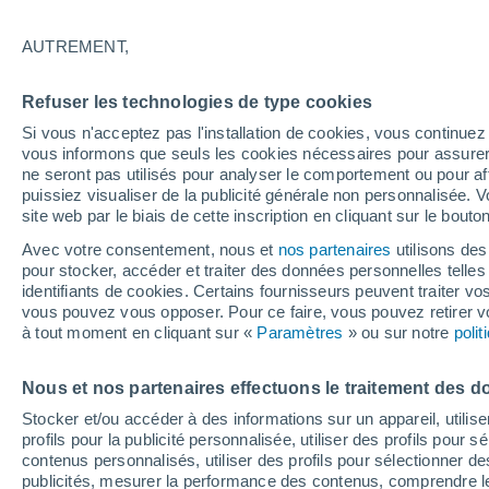
18°
AUTREMENT,
Nord-est
Refuser les technologies de type cookies
Sensation de 18°
3
-
11 km/h
Si vous n'acceptez pas l'installation de cookies, vous continu
vous informons que seuls les cookies nécessaires pour assurer la
ne seront pas utilisés pour analyser le comportement ou pour af
puissiez visualiser de la publicité générale non personnalisée. V
Astronomie
site web par le biais de cette inscription en cliquant sur le bouto
Alerte spatiale : un satellite privé envoyé à la
rescousse du télescope Swift de la NASA est
Avec votre consentement, nous et
nos partenaires
utilisons des
de contrôle
pour stocker, accéder et traiter des données personnelles telles 
Météo 1 - 7 jours
Heure par heure
Actualité
Carte 
identifiants de cookies. Certains fournisseurs peuvent traiter vo
vous pouvez vous opposer. Pour ce faire, vous pouvez retirer
à tout moment en cliquant sur «
Paramètres
» ou sur notre
poli
Demain
Lundi
Aujourd´hui
Nous et nos partenaires effectuons le traitement des d
9 Août
10 Août
8 Août
Stocker et/ou accéder à des informations sur un appareil, utilise
profils pour la publicité personnalisée, utiliser des profils pour 
contenus personnalisés, utiliser des profils pour sélectionner
publicités, mesurer la performance des contenus, comprendre le
50%
60%