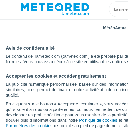
Météo
Actual
Avis de confidentialité
Le contenu de Tameteo.com (tameteo.com) a été préparé par des 
fournies. Vous pouvez accéder à ce site en utilisant les options 
Accepter les cookies et accéder gratuitement
Accueil
Suisse
Canton de Berne
Pontenet
La publicité numérique personnalisée, basée sur des information
similaires, nous permet de financer notre activité afin de conti
Météo Pontenet
qualité.
En cliquant sur le bouton « Accepter et continuer », vous accéde
07:58
Samedi
qu'ils soient à nous ou à partenaires, qui nous permettent de sui
développer un profil spécifique pour vous montrer de la publicit
trouver plus d'informations dans notre
Politique de cookies
et re
Ensoleillé
Paramètres des cookies
disponible au pied de page de notre si