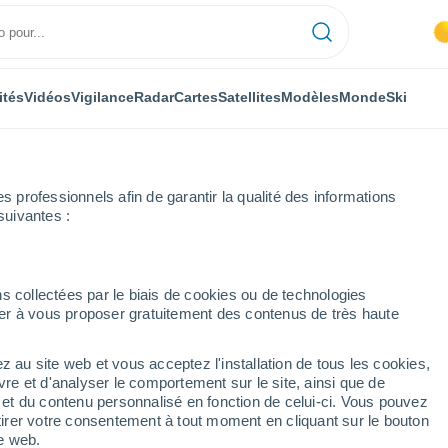
ités
Vidéos
Vigilance
Radar
Cartes
Satellites
Modèles
Monde
Ski
professionnels afin de garantir la qualité des informations
suivantes :
s collectées par le biais de cookies ou de technologies
nuer à vous proposer gratuitement des contenus de très haute
z au site web et vous acceptez l'installation de tous les cookies,
...
vre et d'analyser le comportement sur le site, ainsi que de
é et du contenu personnalisé en fonction de celui-ci. Vous pouvez
Heure par heure
tirer votre consentement à tout moment en cliquant sur le bouton
Ciel dégagé dans les prochaines
te web.
heures