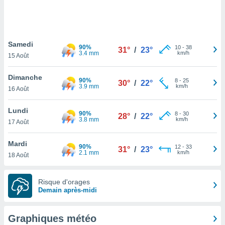
logies
e
s
Samedi
tez pas
90%
10
-
38
31°
/
23°
3.4 mm
km/h
ation de
15 Août
, vous
z à
Dimanche
90%
8
-
25
30°
/
22°
à notre
3.9 mm
km/h
16 Août
.com.
Lundi
 cas,
90%
8
-
30
28°
/
22°
3.8 mm
km/h
us
17 Août
ns que
s
Mardi
90%
12
-
33
31°
/
23°
2.1 mm
km/h
18 Août
ires
urer la
on sur le
Risque d'orages
 seront
Demain après-midi
, et que
ies ne
as
Graphiques météo