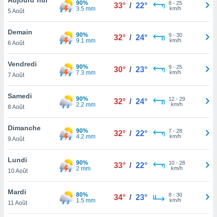
90%
n «
8
-
25
33°
/
22°
3.5 mm
km/h
5 Août
 et
r »,
cédez au
Demain
90%
9
-
30
32°
/
24°
 et vous
9.1 mm
km/h
6 Août
z
ation de
Vendredi
90%
9
-
25
30°
/
23°
7.3 mm
km/h
7 Août
qu'ils
 nous ou
aires,
Samedi
90%
12
-
29
32°
/
24°
2.2 mm
km/h
8 Août
nt de
t
Dimanche
90%
7
-
28
er le
32°
/
22°
4.2 mm
km/h
9 Août
ement
te, ainsi
Lundi
90%
10
-
28
33°
/
22°
2 mm
km/h
per un
10 Août
écifique
us
Mardi
80%
8
-
30
de la
34°
/
23°
1.5 mm
km/h
11 Août
 et du