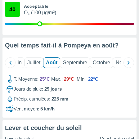
nées
Acceptable
40
lles sur
O₃ (100 µg/m³)
d'un
égitime,
vous
vous
 Pour ce
Quel temps fait-il à Pompeya en
août
?
ous
etirer
Mai
Juin
Juillet
Août
Septembre
Octobre
Novembre
ement
 opposer
ement
T. Moyenne:
25°C
Max.:
29°C
Mín:
22°C
nées à
ment en
Jours de pluie:
29
jours
 sur «
res
» ou
Précip. cumulées:
225 mm
e
Vent moyen:
5 km/h
que de
kies
ite web.
Lever et coucher du soleil
t nos
Lever du soleil
Coucher du soleil