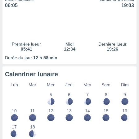
ires
06:05
19:03
ons le
ent des
es
 :
et/ou
 à des
Première lueur
Midi
Dernière lueur
ions sur
05:41
12:34
19:26
eil,
des
Durée du jour
12 h 58 min
limitées
Calendrier lunaire
nner la
, créer
Lun
Mar
Mer
Jeu
Ven
Sam
Dim
ils pour
ité
5
6
7
8
9
lisée,
des
our
10
11
12
13
14
15
16
nner des
és
lisées,
17
18
s profils
enus