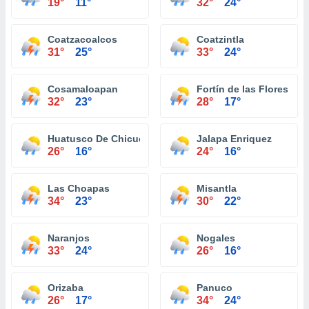
19°
11°
32°
24°
Coatzacoalcos
Coatzintla
31°
25°
33°
24°
Cosamaloapan
Fortín de las Flores
32°
23°
28°
17°
Huatusco De Chicuellar
Jalapa Enriquez
26°
16°
24°
16°
Las Choapas
Misantla
34°
23°
30°
22°
Naranjos
Nogales
33°
24°
26°
16°
Orizaba
Panuco
26°
17°
34°
24°