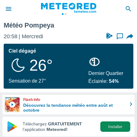
Météo Pompeya
e
ntialité
20:58
Mercredi
...
enu de
o.com
Ciel dégagé
o.com) a
26°
aré par
onnels
Dernier Quartier
arantir
Sensation de 27°
Éclairée:
54%
té des
ions
. Vous
Flash info
accéder
Découvrez la tendance météo entre août et
e en
octobre
 les
Téléchargez
GRATUITEMENT
s :
Installer
l’application
Meteored!
r les