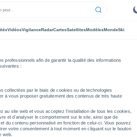
ités
Vidéos
Vigilance
Radar
Cartes
Satellites
Modèles
Monde
Ski
professionnels afin de garantir la qualité des informations
suivantes :
s collectées par le biais de cookies ou de technologies
nuer à vous proposer gratuitement des contenus de très haute
z au site web et vous acceptez l'installation de tous les cookies,
...
vre et d'analyser le comportement sur le site, ainsi que de
é et du contenu personnalisé en fonction de celui-ci. Vous pouvez
Heure par heure
tirer votre consentement à tout moment en cliquant sur le bouton
Ciel dégagé dans les prochaines
te web.
heures