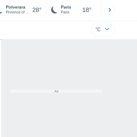
Polverara
Paris
Montpelli
28°
18°
Province of Padua
Paris
Hérault
°C