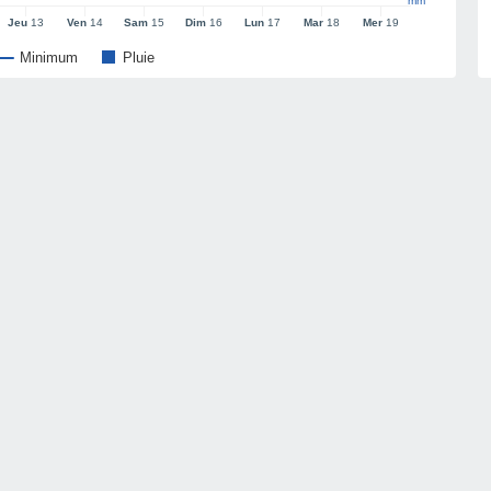
mm
Jeu
13
Ven
14
Sam
15
Dim
16
Lun
17
Mar
18
Mer
19
Minimum
Pluie