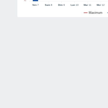
°C
Ven
7
Sam
8
Dim
9
Lun
10
Mar
11
Mer
12
Maximum