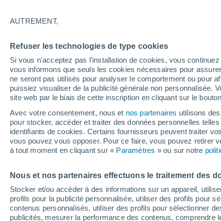
28°
AUTREMENT,
Dernier Qu
Refuser les technologies de type cookies
Éclairée:
3
Sensation de 30°
Si vous n'acceptez pas l'installation de cookies, vous continu
vous informons que seuls les cookies nécessaires pour assurer la
ne seront pas utilisés pour analyser le comportement ou pour af
puissiez visualiser de la publicité générale non personnalisée. V
Flash info
site web par le biais de cette inscription en cliquant sur le bouto
Une nouvelle canicule attendue la semaine
prochaine en France !
Avec votre consentement, nous et
nos partenaires
utilisons des
pour stocker, accéder et traiter des données personnelles telles 
Météo 1 - 7 jours
Heure par heure
Actualité
Carte 
identifiants de cookies. Certains fournisseurs peuvent traiter vo
vous pouvez vous opposer. Pour ce faire, vous pouvez retirer
à tout moment en cliquant sur «
Paramètres
» ou sur notre
poli
Demain
Dimanche
Aujourd´hui
Nous et nos partenaires effectuons le traitement des d
8 Août
9 Août
7 Août
Stocker et/ou accéder à des informations sur un appareil, utilise
profils pour la publicité personnalisée, utiliser des profils pour 
contenus personnalisés, utiliser des profils pour sélectionner
publicités, mesurer la performance des contenus, comprendre le
30%