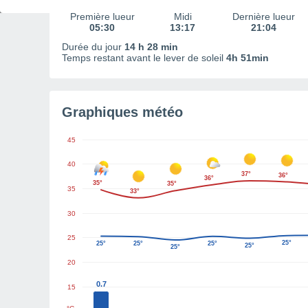
Première lueur
Midi
Dernière lueur
05:30
13:17
21:04
Durée du jour
14 h 28 min
Temps restant avant le lever de soleil
4h 51min
Graphiques météo
45
40
37°
36°
36°
35°
35°
35
33°
30
25
25°
25°
25°
25°
25°
25°
20
0.7
15