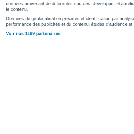
0.7 mm
données provenant de différentes sources, développer et amélior
le contenu.
33°
/
25°
35°
/
25°
35°
/
25°
Données de géolocalisation précises et identification par analys
performance des publicités et du contenu, études d’audience e
16
-
33
km/h
10
-
23
km/h
8
20
-
45
km/h
Voir nos 1199 partenaires
Météo Polverara aujourd´hui
, 7 août
Ciel dégagé
28°
01:00
T. ressentie
30°
Ciel dégagé
28°
02:00
T. ressentie
30°
Ciel dégagé
28°
03:00
T. ressentie
29°
Ciel dégagé
27°
05:00
T. ressentie
28°