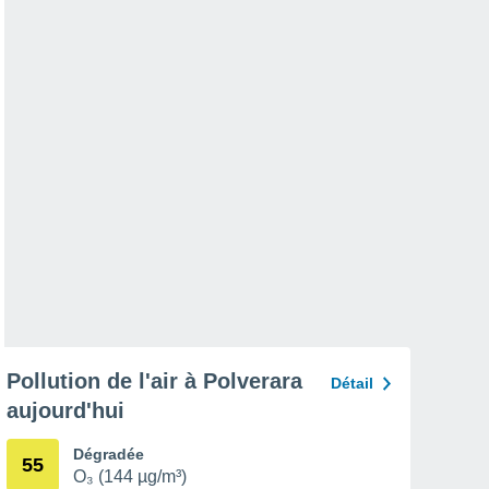
Pollution de l'air à Polverara
Détail
aujourd'hui
Dégradée
55
O₃ (144 µg/m³)