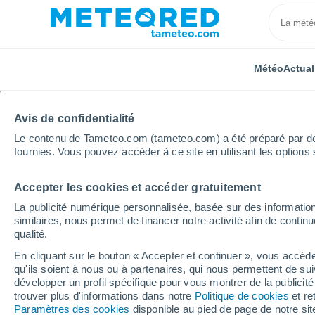
Météo
Actual
Avis de confidentialité
Le contenu de Tameteo.com (tameteo.com) a été préparé par des 
fournies. Vous pouvez accéder à ce site en utilisant les options 
Accepter les cookies et accéder gratuitement
Accueil
Italie
Province de Padoue
Polverara
La publicité numérique personnalisée, basée sur des information
similaires, nous permet de financer notre activité afin de conti
Météo Polverara
qualité.
En cliquant sur le bouton « Accepter et continuer », vous accéde
00:39
Vendredi
qu'ils soient à nous ou à partenaires, qui nous permettent de sui
développer un profil spécifique pour vous montrer de la publicit
trouver plus d'informations dans notre
Politique de cookies
et re
Ciel dégagé
Paramètres des cookies
disponible au pied de page de notre si