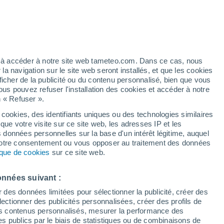
Vigilance rouge
Alerte canicule de niveau extrême à
Polverara aujourd’hui
artier
5%
ez à accéder à notre site web tameteo.com. Dans ce cas, nous
 navigation sur le site web seront installés, et que les cookies
ficher de la publicité ou du contenu personnalisé, bien que vous
ous pouvez refuser l'installation des cookies et accéder à notre
n « Refuser ».
 cookies, des identifiants uniques ou des technologies similaires
que votre visite sur ce site web, les adresses IP et les
des températures
Radar de pluie
Satellites
Modèles
s données personnelles sur la base d'un intérêt légitime, auquel
 votre consentement ou vous opposer au traitement des données
tique de cookies
sur ce site web.
Lundi
Mardi
Mercredi
Jeudi
onnées suivant :
10 Août
11 Août
12 Août
13 Août
r des données limitées pour sélectionner la publicité, créer des
sélectionner des publicités personnalisées, créer des profils de
 des contenus personnalisés, mesurer la performance des
s publics par le biais de statistiques ou de combinaisons de