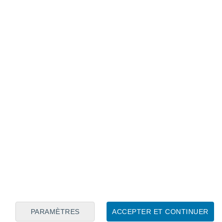
Calendrier lunaire
Lun
Mar
Mer
Jeu
Ven
Sam
Dim
7
8
9
10
11
12
13
14
15
16
PARAMÈTRES
ACCEPTER ET CONTINUER