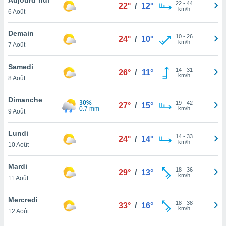
n «
22
-
44
22°
/
12°
km/h
6 Août
 et
r »,
cédez au
Demain
10
-
26
24°
/
10°
 et vous
km/h
7 Août
z
ation de
Samedi
14
-
31
26°
/
11°
km/h
8 Août
qu'ils
 nous ou
aires,
Dimanche
30%
19
-
42
27°
/
15°
0.7 mm
km/h
9 Août
nt de
t
Lundi
14
-
33
er le
24°
/
14°
km/h
10 Août
ement
te, ainsi
Mardi
18
-
36
29°
/
13°
km/h
per un
11 Août
écifique
us
Mercredi
18
-
38
de la
33°
/
16°
km/h
12 Août
 et du