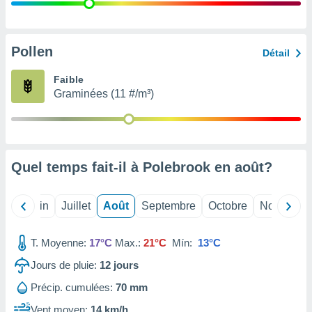
nées
lles sur
d'un
égitime,
Pollen
Détail
vous
vous
Faible
 Pour ce
Graminées (11 #/m³)
ous
etirer
ement
 opposer
Quel temps fait-il à Polebrook en
août
?
ement
nées à
ment en
Mai
Juin
Juillet
Août
Septembre
Octobre
Novembre
 sur «
res
» ou
e
T. Moyenne:
17°C
Max.:
21°C
Mín:
13°C
que de
kies
Jours de pluie:
12
jours
ite web.
Précip. cumulées:
70 mm
t nos
Vent moyen:
14 km/h