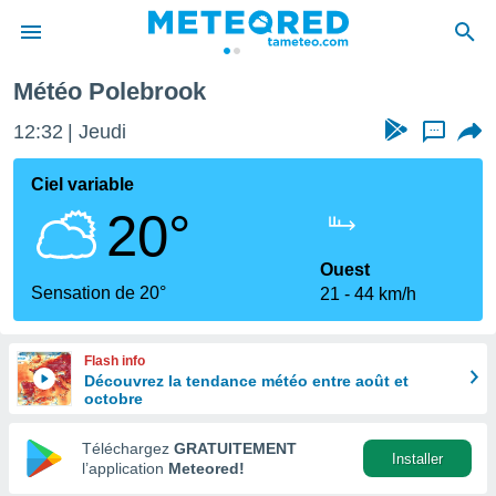
Météo Polebrook
e
ntialité
12:32
Jeudi
...
enu de
o.com
Ciel variable
o.com) a
20°
aré par
onnels
Ouest
arantir
Sensation de 20°
21
44 km/h
té des
ions
. Vous
Flash info
accéder
Découvrez la tendance météo entre août et
e en
octobre
 les
Téléchargez
GRATUITEMENT
s :
Installer
l’application
Meteored!
r les