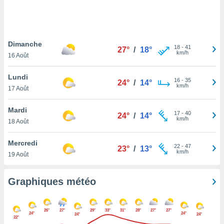
logies
e
s
Dimanche
tez pas
18
-
41
27°
/
18°
km/h
ation de
16 Août
, vous
z à
Lundi
16
-
35
24°
/
14°
à notre
km/h
17 Août
.com.
Mardi
 cas,
17
-
40
24°
/
14°
km/h
us
18 Août
ns que
s
Mercredi
22
-
47
23°
/
13°
km/h
19 Août
ires
urer la
on sur le
Graphiques météo
 seront
, et que
ies ne
26°
27°
29°
33°
31°
28°
27°
27°
24°
24°
24°
24°
as
22°