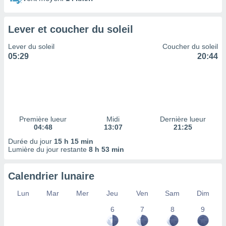
ires
ons le
ent des
Lever et coucher du soleil
es
 :
Lever du soleil
Coucher du soleil
et/ou
05:29
20:44
 à des
ions sur
eil,
des
limitées
Première lueur
Midi
Dernière lueur
nner la
04:48
13:07
21:25
, créer
ils pour
Durée du jour
15 h 15 min
ité
Lumière du jour restante
8 h 53 min
lisée,
des
Calendrier lunaire
our
nner des
Lun
Mar
Mer
Jeu
Ven
Sam
Dim
és
lisées,
6
7
8
9
s profils
enus