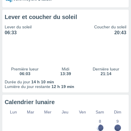
ires
ons le
ent des
Lever et coucher du soleil
es
 :
Lever du soleil
Coucher du soleil
et/ou
06:33
20:43
 à des
ions sur
eil,
des
limitées
Première lueur
Midi
Dernière lueur
nner la
06:03
13:39
21:14
, créer
ils pour
Durée du jour
14 h 10 min
ité
Lumière du jour restante
12 h 19 min
lisée,
des
Calendrier lunaire
our
nner des
Lun
Mar
Mer
Jeu
Ven
Sam
Dim
és
lisées,
8
9
s profils
enus