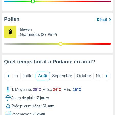
nées
lles sur
d'un
égitime,
Pollen
Détail
vous
vous
Moyen
 Pour ce
Graminées (27 #/m³)
ous
etirer
ement
 opposer
Quel temps fait-il à Podame en
août
?
ement
nées à
ment en
Mai
Juin
Juillet
Août
Septembre
Octobre
Novembre
 sur «
res
» ou
e
T. Moyenne:
20°C
Max.:
24°C
Mín:
15°C
que de
kies
Jours de pluie:
7
jours
ite web.
Précip. cumulées:
51 mm
t nos
Vent moyen:
8 km/h