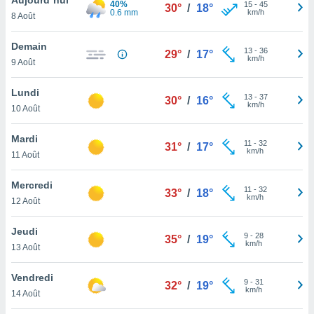
40%
n «
15
-
45
30°
/
18°
0.6 mm
km/h
8 Août
 et
r »,
cédez au
Demain
13
-
36
29°
/
17°
 et vous
km/h
9 Août
z
ation de
Lundi
13
-
37
30°
/
16°
km/h
10 Août
qu'ils
 nous ou
aires,
Mardi
11
-
32
31°
/
17°
km/h
11 Août
nt de
t
Mercredi
11
-
32
er le
33°
/
18°
km/h
12 Août
ement
te, ainsi
Jeudi
9
-
28
35°
/
19°
km/h
per un
13 Août
écifique
us
Vendredi
9
-
31
de la
32°
/
19°
km/h
14 Août
 et du