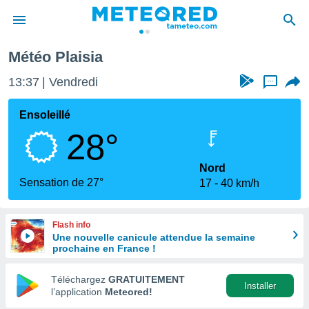
Météo Plaisia
e
ntialité
13:37
Vendredi
...
enu de
o.com
Ensoleillé
o.com) a
28°
aré par
onnels
Nord
arantir
Sensation de 27°
17
40 km/h
té des
ions
. Vous
Flash info
accéder
Une nouvelle canicule attendue la semaine
e en
prochaine en France !
 les
Téléchargez
GRATUITEMENT
s :
Installer
l’application
Meteored!
r les