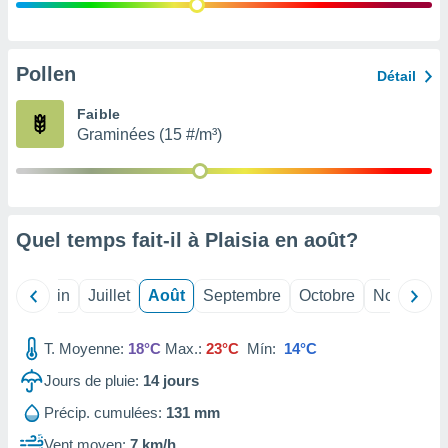
nées
lles sur
d'un
égitime,
Pollen
Détail
vous
vous
Faible
 Pour ce
Graminées (15 #/m³)
ous
etirer
ement
 opposer
Quel temps fait-il à Plaisia en
août
?
ement
nées à
ment en
Mai
Juin
Juillet
Août
Septembre
Octobre
Novembre
 sur «
res
» ou
e
T. Moyenne:
18°C
Max.:
23°C
Mín:
14°C
que de
kies
Jours de pluie:
14
jours
ite web.
Précip. cumulées:
131 mm
t nos
Vent moyen:
7 km/h