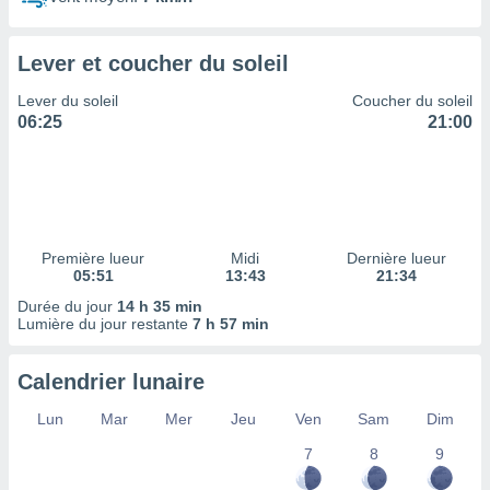
ires
ons le
ent des
Lever et coucher du soleil
es
 :
Lever du soleil
Coucher du soleil
et/ou
06:25
21:00
 à des
ions sur
eil,
des
limitées
Première lueur
Midi
Dernière lueur
nner la
05:51
13:43
21:34
, créer
ils pour
Durée du jour
14 h 35 min
ité
Lumière du jour restante
7 h 57 min
lisée,
des
Calendrier lunaire
our
nner des
Lun
Mar
Mer
Jeu
Ven
Sam
Dim
és
lisées,
7
8
9
s profils
enus