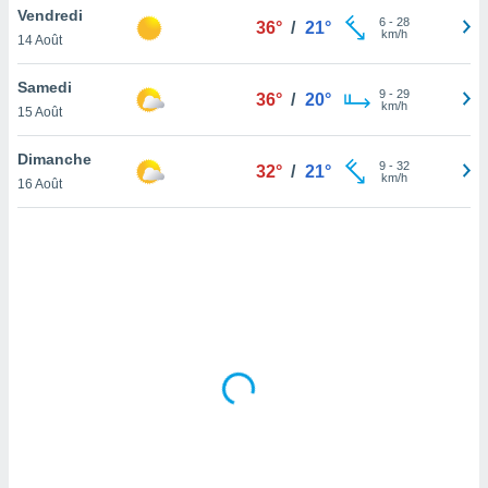
Vendredi
lisé en
6
-
28
36°
/
21°
km/h
 de
14 Août
. Vous
rouver
Samedi
9
-
29
36°
/
20°
km/h
15 Août
ations
re
Dimanche
que de
9
-
32
32°
/
21°
km/h
kies
16 Août
r votre
ement à
ment en
sur le
res des
kies
le au
page de
te web.
MENT,
 les