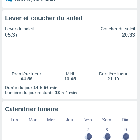
ires
ons le
ent des
Lever et coucher du soleil
es
 :
Lever du soleil
Coucher du soleil
et/ou
05:37
20:33
 à des
ions sur
eil,
des
limitées
Première lueur
Midi
Dernière lueur
nner la
04:59
13:05
21:10
, créer
ils pour
Durée du jour
14 h 56 min
ité
Lumière du jour restante
13 h 4 min
lisée,
des
Calendrier lunaire
our
nner des
Lun
Mar
Mer
Jeu
Ven
Sam
Dim
és
lisées,
7
8
9
s profils
enus