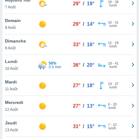
n «
18
-
38
29°
/
19°
km/h
7 Août
 et
r »,
cédez au
Demain
16
-
31
29°
/
14°
 et vous
km/h
8 Août
z
ation de
Dimanche
12
-
29
33°
/
16°
km/h
9 Août
qu'ils
 nous ou
aires,
Lundi
50%
18
-
41
36°
/
20°
0.5 mm
km/h
10 Août
nt de
t
Mardi
19
-
37
er le
27°
/
18°
km/h
11 Août
ement
te, ainsi
Mercredi
6
-
20
27°
/
13°
km/h
per un
12 Août
écifique
us
Jeudi
7
-
22
de la
31°
/
15°
km/h
13 Août
 et du