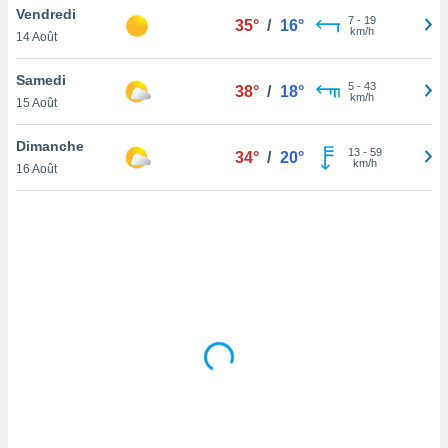
Vendredi
lisé en
7
-
19
35°
/
16°
km/h
 de
14 Août
. Vous
rouver
Samedi
5
-
43
38°
/
18°
km/h
15 Août
ations
re
Dimanche
que de
13
-
59
34°
/
20°
km/h
kies
16 Août
r votre
ement à
ment en
sur le
res des
kies
le au
page de
te web.
MENT,
 les