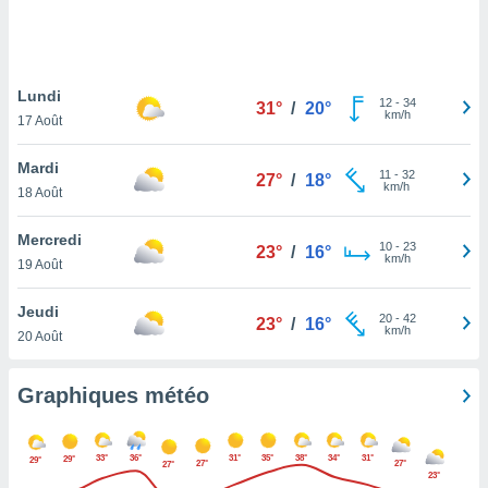
logies
e
s
Lundi
tez pas
12
-
34
31°
/
20°
km/h
ation de
17 Août
, vous
z à
Mardi
11
-
32
27°
/
18°
à notre
km/h
18 Août
.com.
Mercredi
 cas,
10
-
23
23°
/
16°
km/h
us
19 Août
ns que
s
Jeudi
20
-
42
23°
/
16°
km/h
20 Août
ires
urer la
on sur le
Graphiques météo
 seront
, et que
ies ne
33°
36°
31°
35°
38°
34°
31°
29°
29°
27°
27°
27°
as
23°