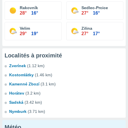
Rakovník
Sedlec-Prcice
28°
16°
27°
16°
Velim
Zilina
29°
19°
27°
17°
Localités à proximité
Zverínek
(1.12 km)
Kostomlátky
(1.46 km)
Kamenné Zbozí
(3.1 km)
Horátev
(3.2 km)
Sadská
(3.42 km)
Nymburk
(3.71 km)
Météo...