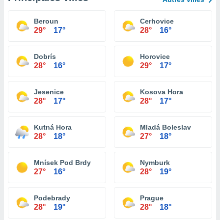
Beroun
Cerhovice
29°
17°
28°
16°
Dobrís
Horovice
28°
16°
29°
17°
Jesenice
Kosova Hora
28°
17°
28°
17°
Kutná Hora
Mladá Boleslav
28°
18°
27°
18°
Mnísek Pod Brdy
Nymburk
27°
16°
28°
19°
Podebrady
Prague
28°
19°
28°
18°