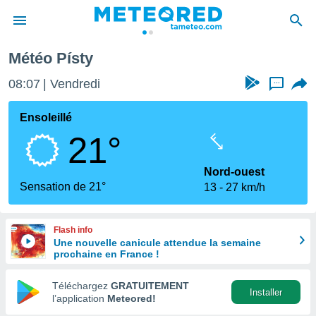
Météo Písty
e
ntialité
08:07
Vendredi
...
enu de
o.com
Ensoleillé
o.com) a
21°
aré par
onnels
Nord-ouest
arantir
Sensation de 21°
13
27 km/h
té des
ions
. Vous
Flash info
accéder
Une nouvelle canicule attendue la semaine
e en
prochaine en France !
 les
Téléchargez
GRATUITEMENT
s :
Installer
l’application
Meteored!
r les