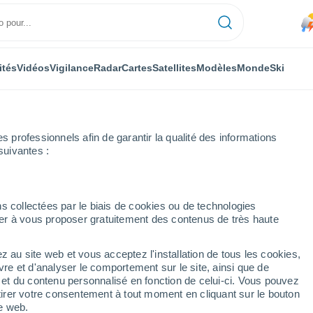
ités
Vidéos
Vigilance
Radar
Cartes
Satellites
Modèles
Monde
Ski
professionnels afin de garantir la qualité des informations
suivantes :
s collectées par le biais de cookies ou de technologies
nuer à vous proposer gratuitement des contenus de très haute
z au site web et vous acceptez l'installation de tous les cookies,
...
vre et d'analyser le comportement sur le site, ainsi que de
é et du contenu personnalisé en fonction de celui-ci. Vous pouvez
Heure par heure
tirer votre consentement à tout moment en cliquant sur le bouton
Pluie faible dans les prochaines
te web.
heures