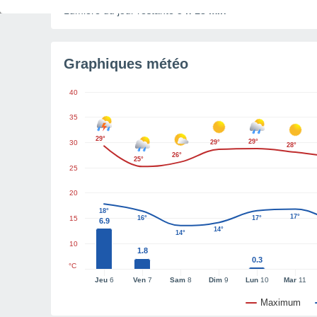
Lumière du jour restante
5 h 18 min
Graphiques météo
40
35
29°
29°
30
29°
28°
26°
25°
25
20
18°
17°
15
16°
17°
6.9
14°
14°
10
1.8
0.3
°C
Jeu
6
Ven
7
Sam
8
Dim
9
Lun
10
Mar
11
Maximum