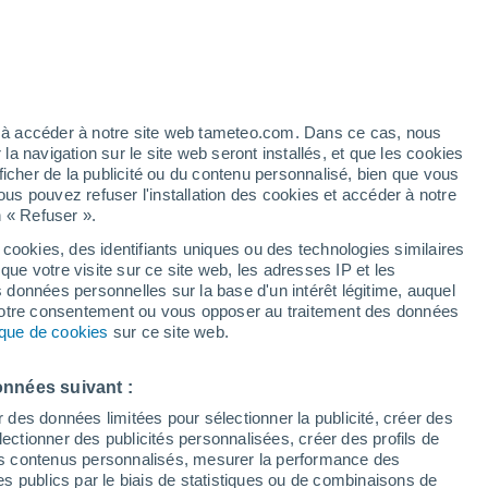
Vigilance orange
Alerte canicule de niveau élevé à
Pikárec aujourd’hui
ez à accéder à notre site web tameteo.com. Dans ce cas, nous
 navigation sur le site web seront installés, et que les cookies
ficher de la publicité ou du contenu personnalisé, bien que vous
ous pouvez refuser l'installation des cookies et accéder à notre
n « Refuser ».
 cookies, des identifiants uniques ou des technologies similaires
que votre visite sur ce site web, les adresses IP et les
Actualité
Carte de pluie
Satellites
Modèles
s données personnelles sur la base d'un intérêt légitime, auquel
 votre consentement ou vous opposer au traitement des données
tique de cookies
sur ce site web.
imanche
Lundi
Mardi
Mercredi
onnées suivant :
9 Août
10 Août
11 Août
12 Août
r des données limitées pour sélectionner la publicité, créer des
sélectionner des publicités personnalisées, créer des profils de
 des contenus personnalisés, mesurer la performance des
s publics par le biais de statistiques ou de combinaisons de
60%