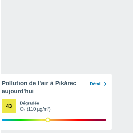
Pollution de l'air à Pikárec
Détail
aujourd'hui
Dégradée
43
O₃ (110 µg/m³)