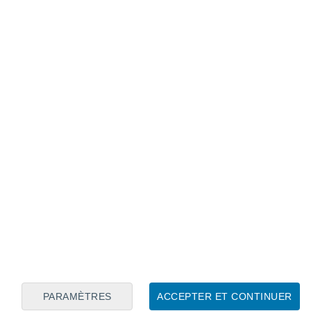
Calendrier lunaire
Lun
Mar
Mer
Jeu
Ven
Sam
Dim
6
7
8
9
10
11
12
13
14
15
16
17
18
19
PARAMÈTRES
ACCEPTER ET CONTINUER