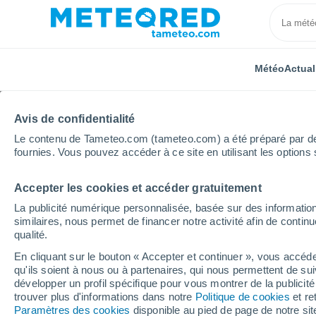
Météo
Actual
Avis de confidentialité
Le contenu de Tameteo.com (tameteo.com) a été préparé par des 
fournies. Vous pouvez accéder à ce site en utilisant les options 
Accepter les cookies et accéder gratuitement
Accueil
République tchèque
Vysočina
Pikárec
La publicité numérique personnalisée, basée sur des information
similaires, nous permet de financer notre activité afin de conti
Météo Pikárec
qualité.
En cliquant sur le bouton « Accepter et continuer », vous accéde
15:46
Jeudi
qu'ils soient à nous ou à partenaires, qui nous permettent de sui
développer un profil spécifique pour vous montrer de la publicit
trouver plus d'informations dans notre
Politique de cookies
et re
Orage
Paramètres des cookies
disponible au pied de page de notre si