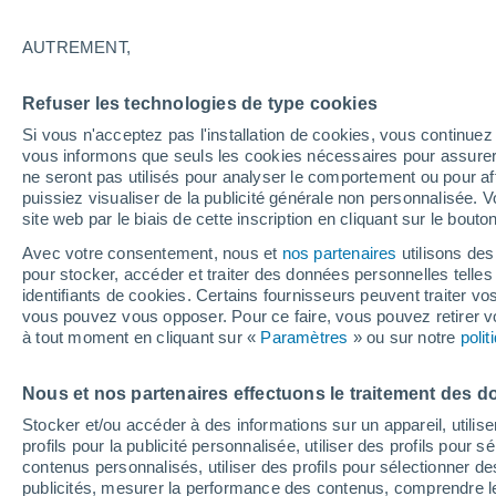
27°
AUTREMENT,
50%
Refuser les technologies de type cookies
Sensation de 28°
0.7 mm
Si vous n'acceptez pas l'installation de cookies, vous continu
vous informons que seuls les cookies nécessaires pour assurer la
ne seront pas utilisés pour analyser le comportement ou pour af
puissiez visualiser de la publicité générale non personnalisée. V
Flash info
site web par le biais de cette inscription en cliquant sur le bouto
Une nouvelle canicule attendue la semaine
prochaine en France !
Avec votre consentement, nous et
nos partenaires
utilisons des
pour stocker, accéder et traiter des données personnelles telles 
Météo 1 - 7 jours
Heure par heure
Radar de pluie
identifiants de cookies. Certains fournisseurs peuvent traiter vo
vous pouvez vous opposer. Pour ce faire, vous pouvez retirer
à tout moment en cliquant sur «
Paramètres
» ou sur notre
poli
Demain
Samedi
D
Aujourd´hui
Nous et nos partenaires effectuons le traitement des d
7 Août
8 Août
6 Août
Stocker et/ou accéder à des informations sur un appareil, utilise
profils pour la publicité personnalisée, utiliser des profils pour 
contenus personnalisés, utiliser des profils pour sélectionner
publicités, mesurer la performance des contenus, comprendre le
70%
80%