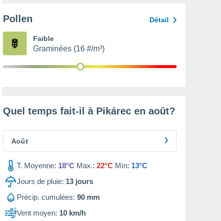
Pollen
Détail
Faible
Graminées (16 #/m³)
Quel temps fait-il à Pikárec en
août
?
Août
T. Moyenne:
18°C
Max.:
22°C
Mín:
13°C
Jours de pluie:
13
jours
Précip. cumulées:
90 mm
Vent moyen:
10 km/h