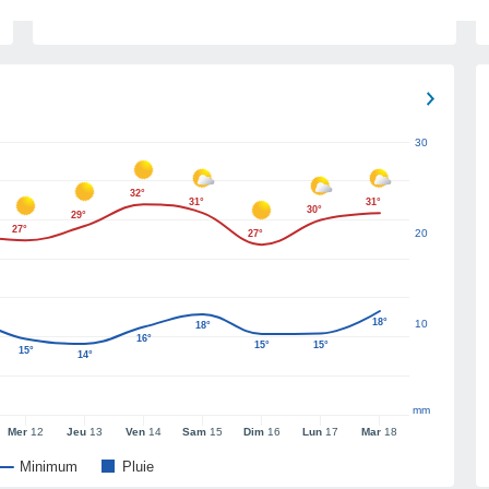
30
32°
31°
31°
30°
29°
27°
20
27°
18°
10
18°
16°
15°
15°
15°
14°
mm
Mer
12
Jeu
13
Ven
14
Sam
15
Dim
16
Lun
17
Mar
18
Minimum
Pluie