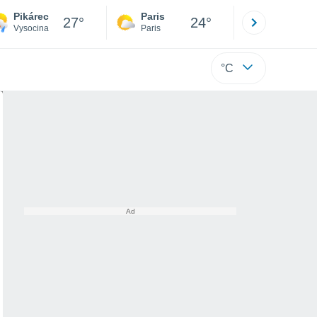
Pikárec
Paris
Montpelli
27°
24°
Vysocina
Paris
Hérault
°C