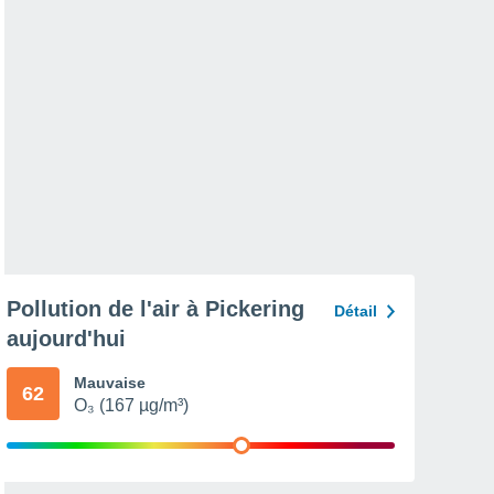
Pollution de l'air à Pickering
Détail
aujourd'hui
Mauvaise
62
O₃ (167 µg/m³)