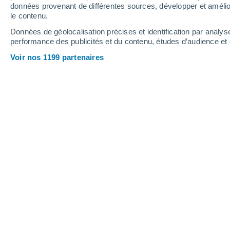
0.8 mm
1.9 mm
4.7 mm
données provenant de différentes sources, développer et amélior
le contenu.
23°
/
19°
26°
/
20°
27°
/
19°
Données de géolocalisation précises et identification par analys
performance des publicités et du contenu, études d’audience e
13
-
29
km/h
17
-
33
km/h
20
12
-
29
km/h
Voir nos 1199 partenaires
Météo Pickering - ON aujourd´hui
, 6 
Ensoleillé
20°
06:00
T. ressentie
20°
Ensoleillé
19°
07:00
T. ressentie
19°
Ensoleillé
21°
08:00
T. ressentie
21°
Éclaircies
23°
09:00
T. ressentie
23°