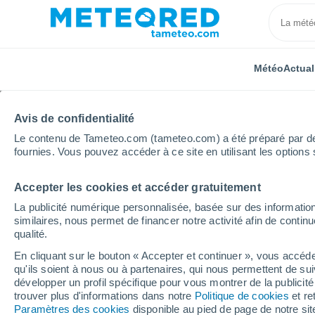
Météo
Actual
Avis de confidentialité
Le contenu de Tameteo.com (tameteo.com) a été préparé par des 
fournies. Vous pouvez accéder à ce site en utilisant les options 
Accepter les cookies et accéder gratuitement
Accueil
Canada
Province de l'Ontario
Pickering
La publicité numérique personnalisée, basée sur des information
similaires, nous permet de financer notre activité afin de conti
Météo Pickering - ON
qualité.
En cliquant sur le bouton « Accepter et continuer », vous accéde
06:22
Jeudi
qu'ils soient à nous ou à partenaires, qui nous permettent de sui
développer un profil spécifique pour vous montrer de la publicit
trouver plus d'informations dans notre
Politique de cookies
et re
Ensoleillé
Paramètres des cookies
disponible au pied de page de notre si