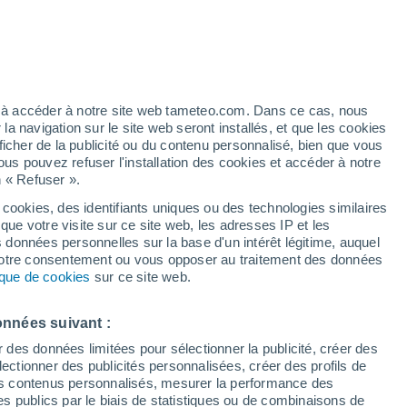
h
ez à accéder à notre site web tameteo.com. Dans ce cas, nous
 navigation sur le site web seront installés, et que les cookies
ficher de la publicité ou du contenu personnalisé, bien que vous
ous pouvez refuser l'installation des cookies et accéder à notre
n « Refuser ».
tobre
 cookies, des identifiants uniques ou des technologies similaires
que votre visite sur ce site web, les adresses IP et les
 de couverture nuageuse
Radar de pluie
Satellites
Modèles
s données personnelles sur la base d'un intérêt légitime, auquel
 votre consentement ou vous opposer au traitement des données
tique de cookies
sur ce site web.
imanche
Lundi
Mardi
Mercredi
onnées suivant :
9 Août
10 Août
11 Août
12 Août
r des données limitées pour sélectionner la publicité, créer des
sélectionner des publicités personnalisées, créer des profils de
 des contenus personnalisés, mesurer la performance des
s publics par le biais de statistiques ou de combinaisons de
80%
80%