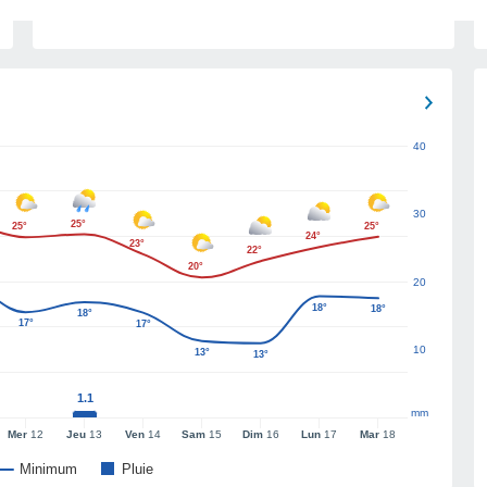
40
30
25°
25°
25°
24°
23°
22°
20°
20
18°
18°
18°
17°
17°
10
13°
13°
1.1
mm
Mer
12
Jeu
13
Ven
14
Sam
15
Dim
16
Lun
17
Mar
18
Minimum
Pluie