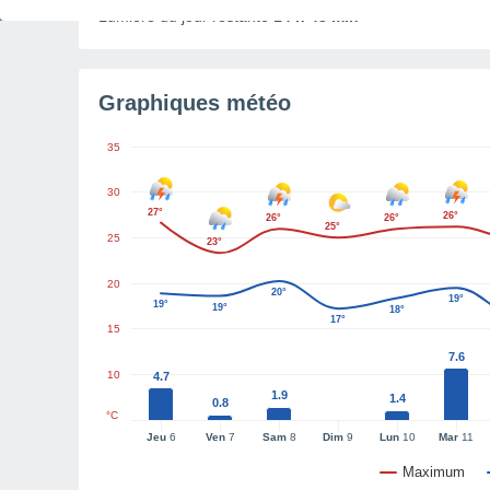
Lumière du jour restante
14 h 43 min
Graphiques météo
35
30
27°
26°
26°
26°
25°
25
23°
20
20°
19°
19°
19°
18°
17°
15
7.6
10
4.7
1.9
1.4
0.8
°C
Jeu
6
Ven
7
Sam
8
Dim
9
Lun
10
Mar
11
Maximum