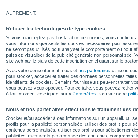
20°
AUTREMENT,
Ouest
Refuser les technologies de type cookies
Sensation de 20°
8
-
14 km/
Si vous n'acceptez pas l'installation de cookies, vous continu
vous informons que seuls les cookies nécessaires pour assurer la
ne seront pas utilisés pour analyser le comportement ou pour af
puissiez visualiser de la publicité générale non personnalisée. V
Flash info
site web par le biais de cette inscription en cliquant sur le bouto
Découvrez la tendance météo entre août et oc
Avec votre consentement, nous et
nos partenaires
utilisons des
pour stocker, accéder et traiter des données personnelles telles 
Météo 1 - 7 jours
Heure par heure
Actualité
Carte
identifiants de cookies. Certains fournisseurs peuvent traiter vo
vous pouvez vous opposer. Pour ce faire, vous pouvez retirer
à tout moment en cliquant sur «
Paramètres
» ou sur notre
poli
Demain
Samedi
D
Aujourd´hui
Nous et nos partenaires effectuons le traitement des d
7 Août
8 Août
6 Août
Stocker et/ou accéder à des informations sur un appareil, utilise
profils pour la publicité personnalisée, utiliser des profils pour 
contenus personnalisés, utiliser des profils pour sélectionner
publicités, mesurer la performance des contenus, comprendre le
70%
80%
80%