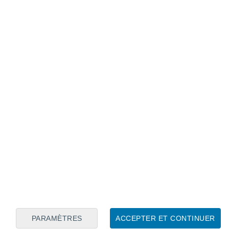
Calendrier lunaire
Lun
Mar
Mer
Jeu
Ven
Sam
Dim
6
7
8
9
10
11
12
13
14
15
16
17
18
19
PARAMÈTRES
ACCEPTER ET CONTINUER