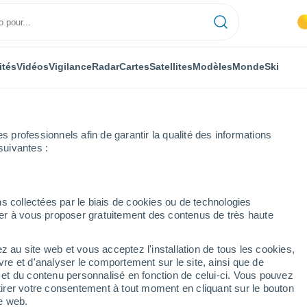
ités
Vidéos
Vigilance
Radar
Cartes
Satellites
Modèles
Monde
Ski
professionnels afin de garantir la qualité des informations
suivantes :
s collectées par le biais de cookies ou de technologies
nuer à vous proposer gratuitement des contenus de très haute
z au site web et vous acceptez l'installation de tous les cookies,
...
vre et d'analyser le comportement sur le site, ainsi que de
é et du contenu personnalisé en fonction de celui-ci. Vous pouvez
Heure par heure
tirer votre consentement à tout moment en cliquant sur le bouton
Ciel nuageux dans les
te web.
prochaines heures