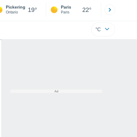
Pickering
Paris
Montpelli
19°
22°
Ontario
Paris
Hérault
°C