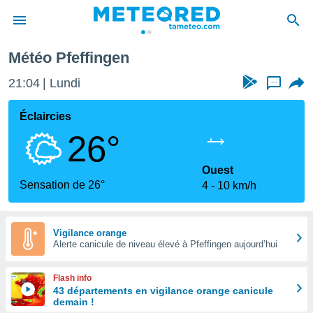
Météo Pfeffingen
e
ntialité
21:05
Lundi
...
enu de
o.com
Éclaircies
o.com) a
26°
aré par
onnels
Ouest
arantir
Sensation de 26°
4
10 km/h
té des
ions
. Vous
accéder
Vigilance orange
e en
Alerte canicule de niveau élevé à Pfeffingen aujourd’hui
 les
Flash info
s :
43 départements en vigilance orange canicule
demain !
r les