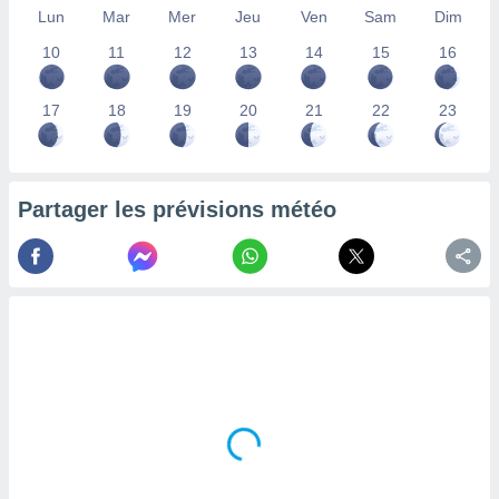
Lun
Mar
Mer
Jeu
Ven
Sam
Dim
lisés,
des
10
11
12
13
14
15
16
our
nner des
s
17
18
19
20
21
22
23
lisés,
la
ance des
s,
Partager les prévisions météo
la
ance des
s,
dre les
par le
ques ou
inaisons
ées
nt de
tes
,
er et
r les