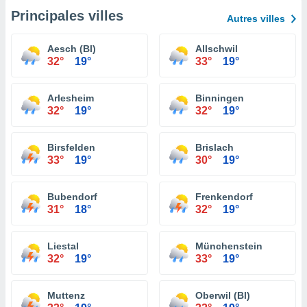
Principales villes
Autres villes
Aesch (Bl)
Allschwil
32°
19°
33°
19°
Arlesheim
Binningen
32°
19°
32°
19°
Birsfelden
Brislach
33°
19°
30°
19°
Bubendorf
Frenkendorf
31°
18°
32°
19°
Liestal
Münchenstein
32°
19°
33°
19°
Muttenz
Oberwil (Bl)