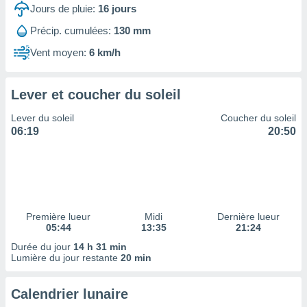
ires
Jours de pluie:
16
jours
ons le
ent des
Précip. cumulées:
130 mm
es
Vent moyen:
6 km/h
 :
et/ou
 à des
Lever et coucher du soleil
ions sur
eil,
Lever du soleil
Coucher du soleil
des
06:19
20:50
limitées
nner la
, créer
ils pour
ité
lisée,
Première lueur
Midi
Dernière lueur
05:44
13:35
21:24
des
our
Durée du jour
14 h 31 min
nner des
Lumière du jour restante
20 min
és
lisées,
Calendrier lunaire
s profils
enus