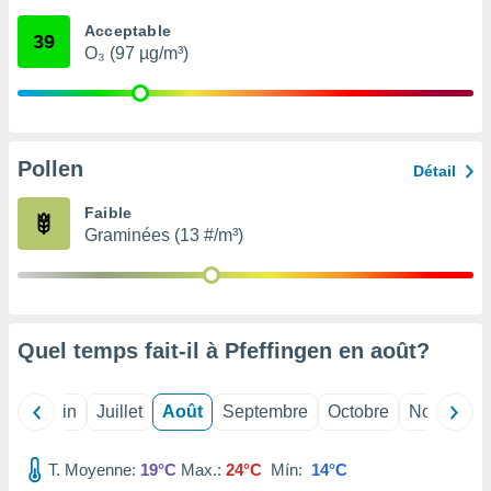
nées
Acceptable
lles sur
39
O₃ (97 µg/m³)
d'un
égitime,
vous
vous
 Pour ce
ous
Pollen
Détail
etirer
Faible
ement
Graminées (13 #/m³)
 opposer
ement
nées à
ment en
 sur «
res
» ou
Quel temps fait-il à Pfeffingen en
août
?
e
que de
kies
Mai
Juin
Juillet
Août
Septembre
Octobre
Novembre
ite web.
T. Moyenne:
19°C
Max.:
24°C
Mín:
14°C
t nos