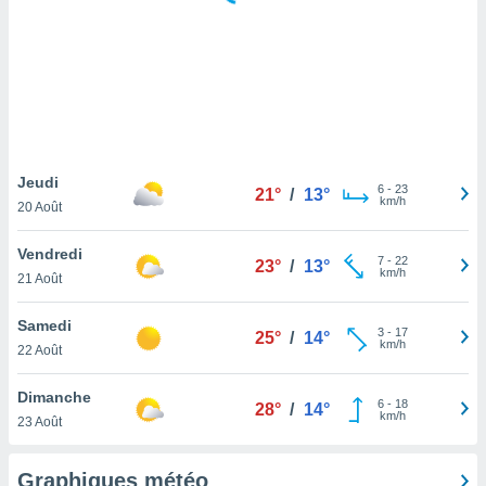
logies
e
s
tez pas
ation de
, vous
z à
à notre
Jeudi
6
-
23
21°
/
13°
km/h
20 Août
.com.
 cas,
Vendredi
7
-
22
us
23°
/
13°
km/h
21 Août
ns que
s
Samedi
3
-
17
25°
/
14°
ires
km/h
22 Août
urer la
on sur le
Dimanche
6
-
18
 seront
28°
/
14°
km/h
23 Août
, et que
ies ne
as
Graphiques météo