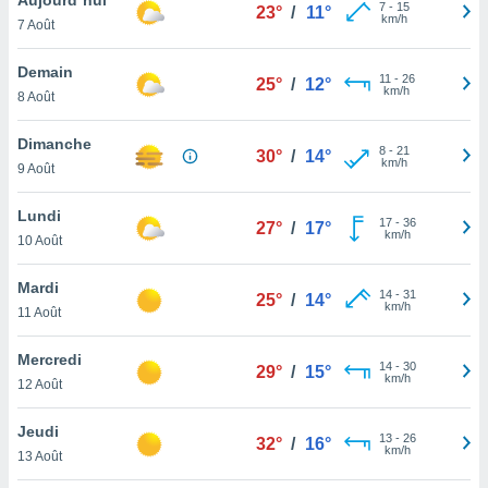
n «
7
-
15
23°
/
11°
km/h
7 Août
 et
r »,
cédez au
Demain
11
-
26
25°
/
12°
 et vous
km/h
8 Août
z
ation de
Dimanche
8
-
21
30°
/
14°
km/h
9 Août
qu'ils
 nous ou
aires,
Lundi
17
-
36
27°
/
17°
km/h
10 Août
nt de
t
Mardi
14
-
31
er le
25°
/
14°
km/h
11 Août
ement
te, ainsi
Mercredi
14
-
30
29°
/
15°
km/h
per un
12 Août
écifique
us
Jeudi
13
-
26
de la
32°
/
16°
km/h
13 Août
 et du