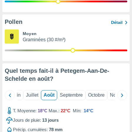
nées
lles sur
d'un
égitime,
Pollen
Détail
vous
vous
Moyen
 Pour ce
Graminées (30 #/m³)
ous
etirer
ement
 opposer
Quel temps fait-il à Petegem-Aan-De-
ement
nées à
Schelde en
août
?
ment en
 sur «
res
» ou
Mai
Juin
Juillet
Août
Septembre
Octobre
Novembre
e
que de
kies
T. Moyenne:
18°C
Max.:
22°C
Mín:
14°C
ite web.
Jours de pluie:
13
jours
t nos
Précip. cumulées:
78 mm