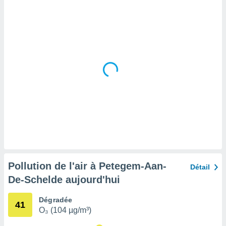
tre
ement,
enaires
s des
 des
nts
 ou des
gies
es pour
 accéder
r des
lles
ue votre
r ce site
Pollution de l'air à Petegem-Aan-
Détail
 IP et
De-Schelde aujourd'hui
ifiants
es.
Dégradée
41
O₃ (104 µg/m³)
eurs
traiter