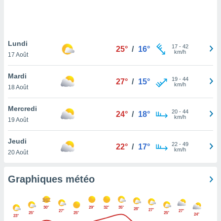
logies
e
s
Lundi
tez pas
17
-
42
25°
/
16°
km/h
ation de
17 Août
, vous
z à
Mardi
19
-
44
27°
/
15°
à notre
km/h
18 Août
.com.
Mercredi
 cas,
20
-
44
24°
/
18°
km/h
us
19 Août
ns que
s
Jeudi
22
-
49
22°
/
17°
km/h
20 Août
ires
urer la
on sur le
Graphiques météo
 seront
, et que
ies ne
30°
29°
32°
35°
28°
27°
27°
27°
as
25°
25°
25°
24°
23°