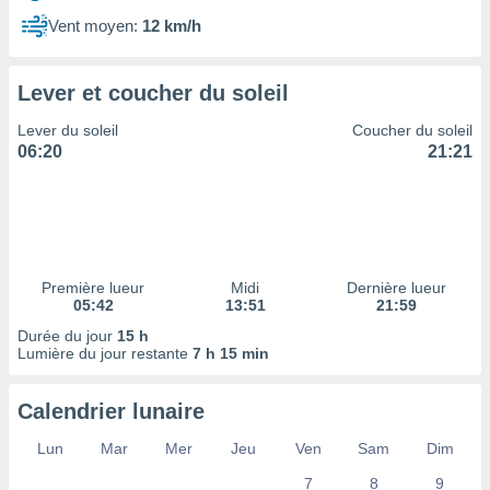
ires
ons le
Vent moyen:
12 km/h
ent des
es
 :
Lever et coucher du soleil
et/ou
Lever du soleil
Coucher du soleil
 à des
06:20
21:21
ions sur
eil,
des
limitées
nner la
, créer
Première lueur
Midi
Dernière lueur
ils pour
05:42
13:51
21:59
ité
Durée du jour
15 h
lisée,
Lumière du jour restante
7 h 15 min
des
our
nner des
Calendrier lunaire
és
lisées,
Lun
Mar
Mer
Jeu
Ven
Sam
Dim
s profils
7
8
9
enus