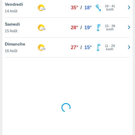
Vendredi
lisé en
19
-
41
35°
/
18°
km/h
 de
14 Août
. Vous
rouver
Samedi
15
-
39
28°
/
19°
km/h
15 Août
ations
re
Dimanche
que de
11
-
29
27°
/
15°
km/h
kies
16 Août
r votre
ement à
ment en
sur le
res des
kies
le au
page de
te web.
MENT,
 les