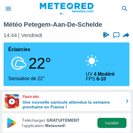
etegem-Aan-De-Schelde
Météo Petegem-Aan-De-Schelde
e
ntialité
14:44
Vendredi
...
enu de
o.com
Éclaircies
o.com) a
22°
aré par
onnels
UV
4 Modéré
arantir
Sensation de 22°
FPS
6-10
té des
ions
. Vous
Flash info
accéder
Une nouvelle canicule attendue la semaine
e en
prochaine en France !
 les
Téléchargez
GRATUITEMENT
s :
Installer
l’application
Meteored!
r les