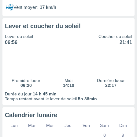
ires
ons le
Vent moyen:
17 km/h
ent des
es
 :
Lever et coucher du soleil
et/ou
Lever du soleil
Coucher du soleil
 à des
06:56
21:41
ions sur
eil,
des
limitées
nner la
, créer
Première lueur
Midi
Dernière lueur
ils pour
06:20
14:19
22:17
ité
Durée du jour
14 h 45 min
lisée,
Temps restant avant le lever de soleil
5h 38min
des
our
nner des
Calendrier lunaire
és
lisées,
Lun
Mar
Mer
Jeu
Ven
Sam
Dim
s profils
8
9
enus