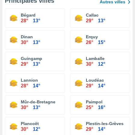
Principales villes
Autres villes
Bégard
Callac
28°
13°
29°
13°
Dinan
Erquy
30°
13°
26°
15°
Guingamp
Lamballe
29°
13°
30°
12°
Lannion
Loudéac
28°
14°
29°
14°
Mûr-de-Bretagne
Paimpol
30°
13°
25°
16°
Plancoët
Plestin-les-Grèves
30°
12°
29°
14°