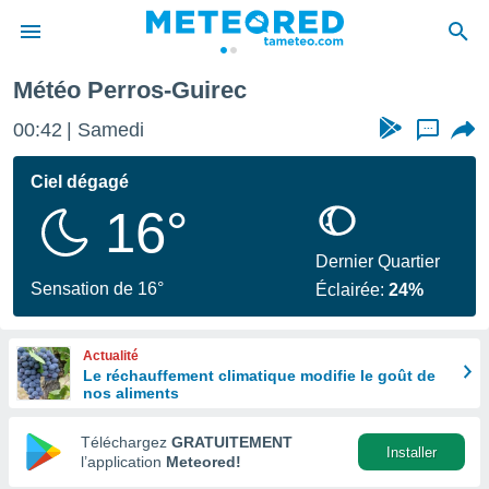
Météo Perros-Guirec
e
ntialité
00:42
Samedi
...
enu de
o.com
Ciel dégagé
o.com) a
16°
aré par
onnels
Dernier Quartier
arantir
Sensation de 16°
Éclairée:
24%
té des
ions
. Vous
Actualité
accéder
Le réchauffement climatique modifie le goût de
e en
nos aliments
 les
Téléchargez
GRATUITEMENT
s :
Installer
l’application
Meteored!
r les