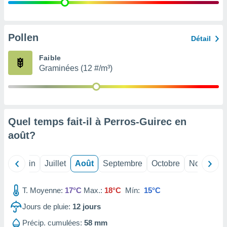
nées
lles sur
d'un
égitime,
Pollen
Détail
vous
vous
Faible
 Pour ce
Graminées (12 #/m³)
ous
etirer
ement
 opposer
Quel temps fait-il à Perros-Guirec en
ement
nées à
août
?
ment en
 sur «
res
» ou
Mai
Juin
Juillet
Août
Septembre
Octobre
Novembre
e
que de
kies
T. Moyenne:
17°C
Max.:
18°C
Mín:
15°C
ite web.
Jours de pluie:
12
jours
t nos
Précip. cumulées:
58 mm