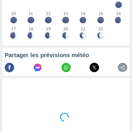
lisés,
des
10
11
12
13
14
15
16
our
nner des
s
17
18
19
20
21
22
lisés,
la
ance des
s,
Partager les prévisions météo
la
ance des
s,
dre les
par le
ques ou
inaisons
ées
nt de
tes
,
er et
r les