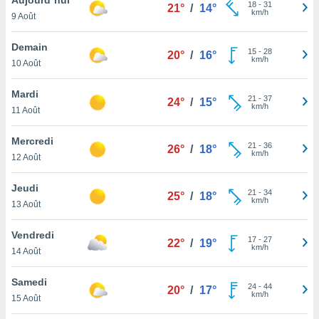
n «
18
-
31
21°
/
14°
km/h
9 Août
 et
r »,
cédez au
Demain
15
-
28
20°
/
16°
 et vous
km/h
10 Août
z
ation de
Mardi
21
-
37
24°
/
15°
km/h
11 Août
qu'ils
 nous ou
aires,
Mercredi
21
-
36
26°
/
18°
km/h
12 Août
nt de
t
Jeudi
21
-
34
er le
25°
/
18°
km/h
13 Août
ement
te, ainsi
Vendredi
17
-
27
22°
/
19°
km/h
per un
14 Août
écifique
us
Samedi
24
-
44
de la
20°
/
17°
km/h
15 Août
 et du