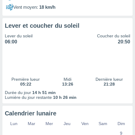
ires
ons le
Vent moyen:
18 km/h
ent des
es
 :
Lever et coucher du soleil
et/ou
Lever du soleil
Coucher du soleil
 à des
06:00
20:50
ions sur
eil,
des
limitées
nner la
, créer
Première lueur
Midi
Dernière lueur
ils pour
05:22
13:26
21:28
ité
Durée du jour
14 h 51 min
lisée,
Lumière du jour restante
10 h 26 min
des
our
nner des
Calendrier lunaire
és
lisées,
Lun
Mar
Mer
Jeu
Ven
Sam
Dim
s profils
9
enus