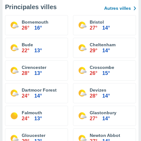
Principales villes
Autres villes
Bornemouth
Bristol
26°
16°
27°
14°
Bude
Cheltenham
22°
13°
29°
14°
Cirencester
Croscombe
28°
13°
26°
15°
Dartmoor Forest
Devizes
24°
14°
28°
14°
Falmouth
Glastonbury
24°
13°
27°
14°
Gloucester
Newton Abbot