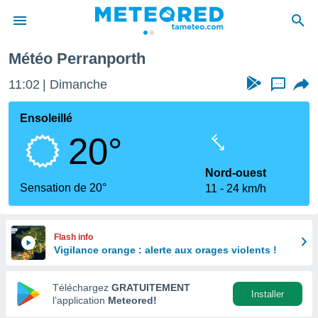
h
Météo Perranporth
e
ntialité
11:02
Dimanche
...
enu de
o.com
Ensoleillé
o.com) a
20°
aré par
onnels
Nord-ouest
arantir
Sensation de 20°
11
24 km/h
té des
ions
. Vous
accéder
Flash info
e en
Vigilance orange : alerte aux orages violents !
 les
Téléchargez
GRATUITEMENT
s :
Installer
l’application
Meteored!
r les