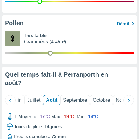
nées
lles sur
d'un
égitime,
Pollen
Détail
vous
vous
Très faible
 Pour ce
Graminées (4 #/m³)
ous
etirer
ement
 opposer
Quel temps fait-il à Perranporth en
ement
nées à
août
?
ment en
 sur «
res
» ou
Mai
Juin
Juillet
Août
Septembre
Octobre
Novembre
e
que de
kies
T. Moyenne:
17°C
Max.:
19°C
Mín:
14°C
ite web.
Jours de pluie:
14
jours
t nos
Précip. cumulées:
72 mm