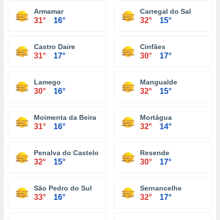
Armamar
Carregal do Sal
31°
16°
32°
15°
Castro Daire
Cinfães
31°
17°
30°
17°
Lamego
Mangualde
30°
16°
32°
15°
Moimenta da Beira
Mortágua
31°
16°
32°
14°
Penalva do Castelo
Resende
32°
15°
30°
17°
São Pedro do Sul
Sernancelhe
33°
16°
32°
17°