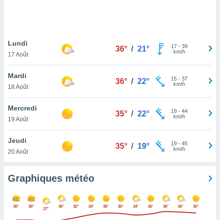
logies
e
s
Lundi
tez pas
17
-
39
36°
/
21°
km/h
ation de
17 Août
, vous
z à
Mardi
15
-
37
36°
/
22°
à notre
km/h
18 Août
.com.
Mercredi
 cas,
19
-
44
35°
/
22°
km/h
us
19 Août
ns que
s
Jeudi
19
-
45
35°
/
19°
km/h
20 Août
ires
urer la
on sur le
Graphiques météo
 seront
, et que
ies ne
30°
30°
30°
32°
34°
35°
35°
34°
35°
36°
36°
35°
27°
as