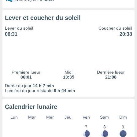
ires
ons le
ent des
Lever et coucher du soleil
es
 :
Lever du soleil
Coucher du soleil
et/ou
06:31
20:38
 à des
ions sur
eil,
des
limitées
Première lueur
Midi
Dernière lueur
nner la
06:01
13:35
21:08
, créer
ils pour
Durée du jour
14 h 7 min
ité
Lumière du jour restante
6 h 44 min
lisée,
des
Calendrier lunaire
our
nner des
Lun
Mar
Mer
Jeu
Ven
Sam
Dim
és
lisées,
7
8
9
s profils
enus