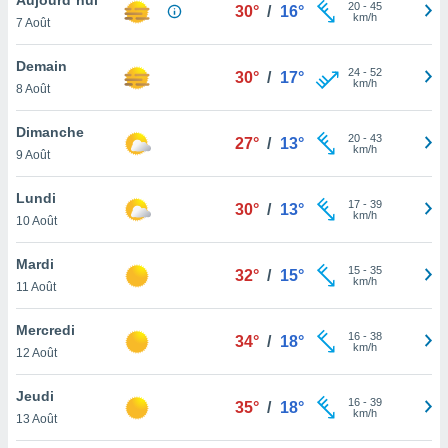
n «
20
-
45
30°
/
16°
km/h
7 Août
 et
r »,
cédez au
Demain
24
-
52
30°
/
17°
 et vous
km/h
8 Août
z
ation de
Dimanche
20
-
43
27°
/
13°
km/h
9 Août
qu'ils
 nous ou
aires,
Lundi
17
-
39
30°
/
13°
km/h
10 Août
nt de
t
Mardi
15
-
35
er le
32°
/
15°
km/h
11 Août
ement
te, ainsi
Mercredi
16
-
38
34°
/
18°
km/h
per un
12 Août
écifique
us
Jeudi
16
-
39
de la
35°
/
18°
km/h
13 Août
 et du