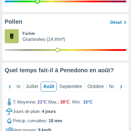
nées
lles sur
d'un
égitime,
Pollen
Détail
vous
vous
Faible
 Pour ce
Graminées (14 #/m³)
ous
etirer
ement
 opposer
Quel temps fait-il à Penedono en
août
?
ement
nées à
ment en
Mai
Juin
Juillet
Août
Septembre
Octobre
Novembre
 sur «
res
» ou
e
T. Moyenne:
21°C
Max.:
28°C
Mín:
15°C
que de
kies
Jours de pluie:
4
jours
ite web.
Précip. cumulées:
18 mm
t nos
Vent moyen:
9 km/h