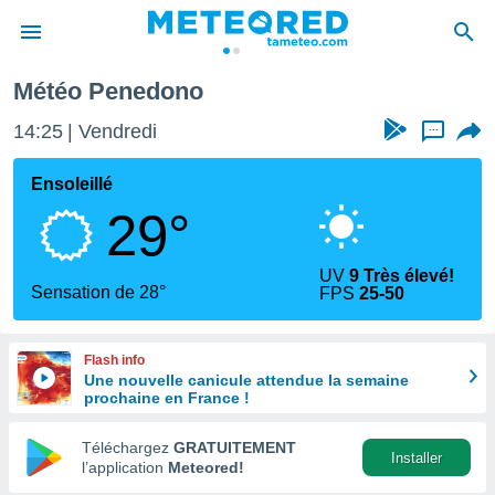
Météo Penedono
e
ntialité
14:25
Vendredi
...
enu de
o.com
Ensoleillé
o.com) a
29°
aré par
onnels
UV
9 Très élevé!
arantir
Sensation de 28°
FPS
25-50
té des
ions
. Vous
Flash info
accéder
Une nouvelle canicule attendue la semaine
e en
prochaine en France !
 les
Téléchargez
GRATUITEMENT
s :
Installer
l’application
Meteored!
r les