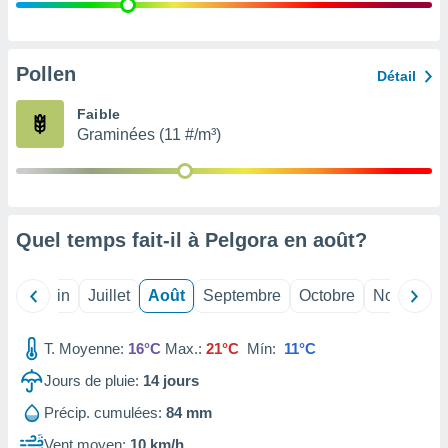
nées
lles sur
d'un
égitime,
Pollen
Détail
vous
vous
Faible
 Pour ce
Graminées (11 #/m³)
ous
etirer
ement
 opposer
Quel temps fait-il à Pelgora en
août
?
ement
nées à
ment en
Mai
Juin
Juillet
Août
Septembre
Octobre
Novembre
 sur «
res
» ou
e
T. Moyenne:
16°C
Max.:
21°C
Mín:
11°C
que de
kies
Jours de pluie:
14
jours
ite web.
Précip. cumulées:
84 mm
t nos
Vent moyen:
10 km/h