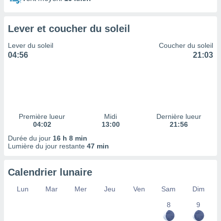
ires
ons le
ent des
Lever et coucher du soleil
es
 :
Lever du soleil
Coucher du soleil
et/ou
04:56
21:03
 à des
ions sur
eil,
des
limitées
Première lueur
Midi
Dernière lueur
nner la
04:02
13:00
21:56
, créer
ils pour
Durée du jour
16 h 8 min
ité
Lumière du jour restante
47 min
lisée,
des
Calendrier lunaire
our
nner des
Lun
Mar
Mer
Jeu
Ven
Sam
Dim
és
lisées,
8
9
s profils
enus