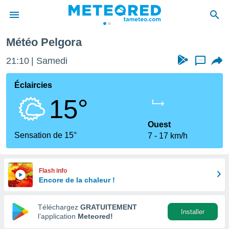
Météo Pelgora
e
ntialité
21:10
Samedi
...
enu de
o.com
Éclaircies
o.com) a
15°
aré par
onnels
Ouest
arantir
Sensation de 15°
7
17 km/h
té des
ions
. Vous
accéder
Flash info
e en
Encore de la chaleur !
 les
Téléchargez
GRATUITEMENT
s :
Installer
l’application
Meteored!
r les