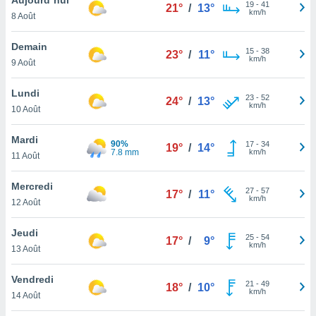
n «
19
-
41
21°
/
13°
km/h
8 Août
 et
r »,
cédez au
Demain
15
-
38
23°
/
11°
 et vous
km/h
9 Août
z
ation de
Lundi
23
-
52
24°
/
13°
km/h
10 Août
qu'ils
 nous ou
aires,
Mardi
90%
17
-
34
19°
/
14°
7.8 mm
km/h
11 Août
nt de
t
Mercredi
27
-
57
er le
17°
/
11°
km/h
12 Août
ement
te, ainsi
Jeudi
25
-
54
17°
/
9°
km/h
per un
13 Août
écifique
us
Vendredi
21
-
49
de la
18°
/
10°
km/h
14 Août
 et du