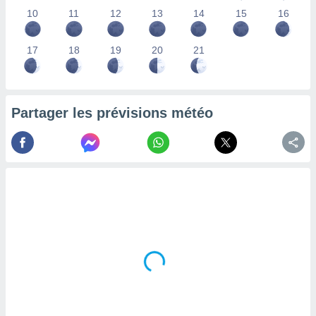
lisés,
10
11
12
13
14
15
16
des
our
17
18
19
20
21
nner des
s
lisés,
la
ance des
Partager les prévisions météo
s,
la
ance des
s,
dre les
par le
ques ou
inaisons
ées
nt de
tes
,
er et
r les