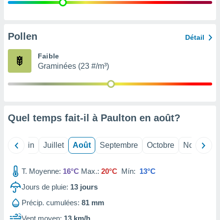
nées
lles sur
d'un
égitime,
Pollen
Détail
vous
vous
Faible
 Pour ce
Graminées (23 #/m³)
ous
etirer
ement
 opposer
Quel temps fait-il à Paulton en
août
?
ement
nées à
ment en
Mai
Juin
Juillet
Août
Septembre
Octobre
Novembre
 sur «
res
» ou
e
T. Moyenne:
16°C
Max.:
20°C
Mín:
13°C
que de
kies
Jours de pluie:
13
jours
ite web.
Précip. cumulées:
81 mm
t nos
Vent moyen:
13 km/h