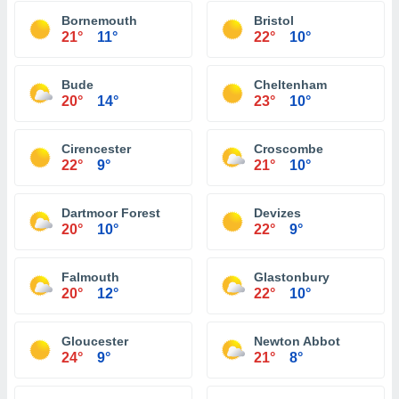
Bornemouth
Bristol
21°
11°
22°
10°
Bude
Cheltenham
20°
14°
23°
10°
Cirencester
Croscombe
22°
9°
21°
10°
Dartmoor Forest
Devizes
20°
10°
22°
9°
Falmouth
Glastonbury
20°
12°
22°
10°
Gloucester
Newton Abbot
24°
9°
21°
8°