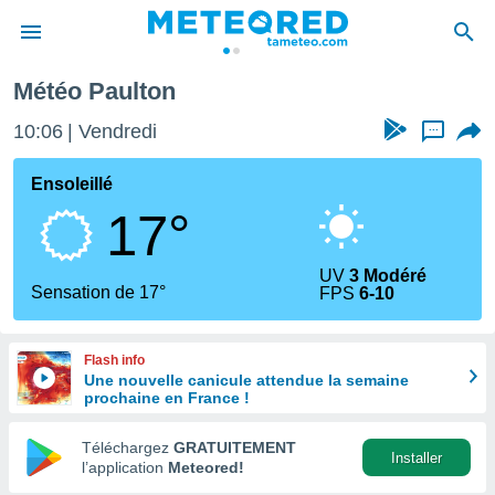
Météo Paulton
e
ntialité
10:06
Vendredi
...
enu de
o.com
Ensoleillé
o.com) a
17°
aré par
onnels
UV
3 Modéré
arantir
Sensation de 17°
FPS
6-10
té des
ions
. Vous
Flash info
accéder
Une nouvelle canicule attendue la semaine
e en
prochaine en France !
 les
Téléchargez
GRATUITEMENT
s :
Installer
l’application
Meteored!
r les