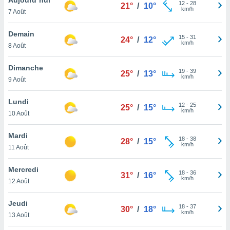
n «
12
-
28
21°
/
10°
km/h
7 Août
 et
r »,
cédez au
Demain
15
-
31
24°
/
12°
 et vous
km/h
8 Août
z
ation de
Dimanche
19
-
39
25°
/
13°
km/h
9 Août
qu'ils
 nous ou
aires,
Lundi
12
-
25
25°
/
15°
km/h
10 Août
nt de
t
Mardi
18
-
38
er le
28°
/
15°
km/h
11 Août
ement
te, ainsi
Mercredi
18
-
36
31°
/
16°
km/h
per un
12 Août
écifique
us
Jeudi
18
-
37
de la
30°
/
18°
km/h
13 Août
 et du