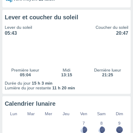
ires
ons le
ent des
Lever et coucher du soleil
es
 :
Lever du soleil
Coucher du soleil
et/ou
05:43
20:47
 à des
ions sur
eil,
des
limitées
Première lueur
Midi
Dernière lueur
nner la
05:04
13:15
21:25
, créer
ils pour
Durée du jour
15 h 3 min
ité
Lumière du jour restante
11 h 20 min
lisée,
des
Calendrier lunaire
our
nner des
Lun
Mar
Mer
Jeu
Ven
Sam
Dim
és
lisées,
7
8
9
s profils
enus