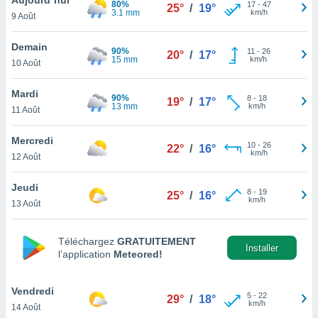
80%
n «
17
-
47
25°
/
19°
3.1 mm
km/h
9 Août
 et
r »,
cédez au
Demain
90%
11
-
26
20°
/
17°
 et vous
15 mm
km/h
10 Août
z
ation de
Mardi
90%
8
-
18
19°
/
17°
13 mm
km/h
11 Août
qu'ils
 nous ou
aires,
Mercredi
10
-
26
22°
/
16°
km/h
12 Août
nt de
t
Jeudi
8
-
19
er le
25°
/
16°
km/h
13 Août
ement
te, ainsi
Téléchargez
GRATUITEMENT
per un
Installer
l’application
Meteored!
écifique
us
de la
Vendredi
5
-
22
29°
/
18°
 et du
km/h
14 Août