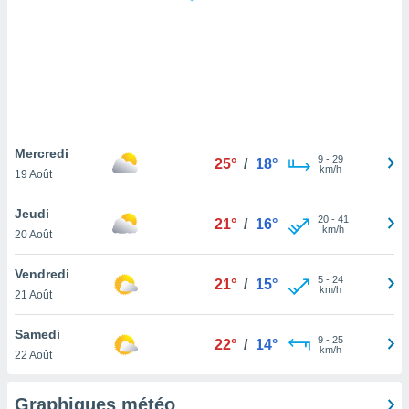
logies
e
s
tez pas
ation de
, vous
z à
à notre
Mercredi
9
-
29
25°
/
18°
km/h
19 Août
.com.
 cas,
Jeudi
20
-
41
us
21°
/
16°
km/h
20 Août
ns que
s
Vendredi
5
-
24
21°
/
15°
ires
km/h
21 Août
urer la
on sur le
Samedi
9
-
25
 seront
22°
/
14°
km/h
22 Août
, et que
ies ne
as
Graphiques météo