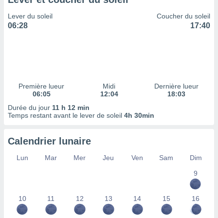
ires
ons le
Lever du soleil
Coucher du soleil
ent des
06:28
17:40
es
 :
et/ou
 à des
ions sur
eil,
Première lueur
Midi
Dernière lueur
des
06:05
12:04
18:03
limitées
Durée du jour
11 h 12 min
Temps restant avant le lever de soleil
4h 30min
nner la
, créer
ils pour
Calendrier lunaire
ité
lisée,
Lun
Mar
Mer
Jeu
Ven
Sam
Dim
des
our
9
nner des
és
10
11
12
13
14
15
16
lisées,
s profils
enus