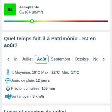
nées
Acceptable
lles sur
34
O₃ (84 µg/m³)
d'un
égitime,
vous
vous
 Pour ce
ous
Quel temps fait-il à Patrimônio - RJ en
etirer
août
?
ement
 opposer
Mai
Juin
Juillet
Août
Septembre
Octobre
Novembre
ement
nées à
ment en
T. Moyenne:
19°C
Max.:
22°C
Mín:
17°C
 sur «
res
» ou
Jours de pluie:
12
jours
e
Précip. cumulées:
105 mm
que de
kies
Vent moyen:
8 km/h
ite web.
t nos
Lever et coucher du soleil