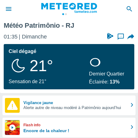
Météo Patrimônio - RJ
e
ntialité
01:35
Dimanche
...
enu de
o.com
Ciel dégagé
o.com) a
21°
aré par
onnels
Dernier Quartier
arantir
Sensation de 21°
Éclairée:
13%
té des
ions
. Vous
accéder
Vigilance jaune
e en
Alerte autre de niveau modéré à Patrimônio aujourd’hui
 les
s :
Flash info
Encore de la chaleur !
r les