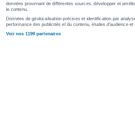
1.6 mm
1.4 mm
données provenant de différentes sources, développer et amélior
le contenu.
33°
/
17°
32°
/
17°
31°
/
15°
Données de géolocalisation précises et identification par analys
performance des publicités et du contenu, études d’audience e
8
-
41
km/h
5
-
32
km/h
6
7
-
33
km/h
Voir nos 1199 partenaires
Météo Passy aujourd´hui
, 8 août
Ensoleillé
29°
12:00
T. ressentie
28°
Ensoleillé
30°
13:00
T. ressentie
29°
Ensoleillé
31°
14:00
T. ressentie
30°
Éclaircies
31°
15:00
T. ressentie
30°