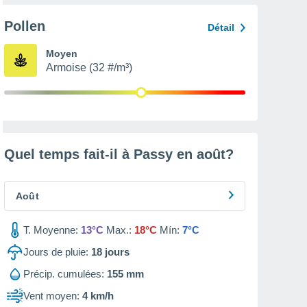
Pollen
Détail
Moyen
Armoise (32 #/m³)
Quel temps fait-il à Passy en
août
?
Août
T. Moyenne:
13°C
Max.:
18°C
Mín:
7°C
Jours de pluie:
18
jours
Précip. cumulées:
155 mm
Vent moyen:
4 km/h