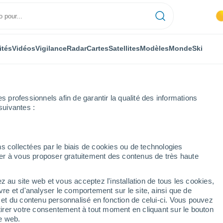
ités
Vidéos
Vigilance
Radar
Cartes
Satellites
Modèles
Monde
Ski
professionnels afin de garantir la qualité des informations
suivantes :
assy
s collectées par le biais de cookies ou de technologies
nuer à vous proposer gratuitement des contenus de très haute
z au site web et vous acceptez l'installation de tous les cookies,
...
vre et d'analyser le comportement sur le site, ainsi que de
é et du contenu personnalisé en fonction de celui-ci. Vous pouvez
Heure par heure
tirer votre consentement à tout moment en cliquant sur le bouton
Intervalles nuageux dans les
te web.
prochaines heures