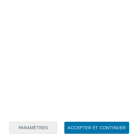
Calendrier lunaire
Lun
Mar
Mer
Jeu
Ven
Sam
Dim
8
9
10
11
12
13
14
15
16
17
18
19
20
21
PARAMÈTRES
ACCEPTER ET CONTINUER