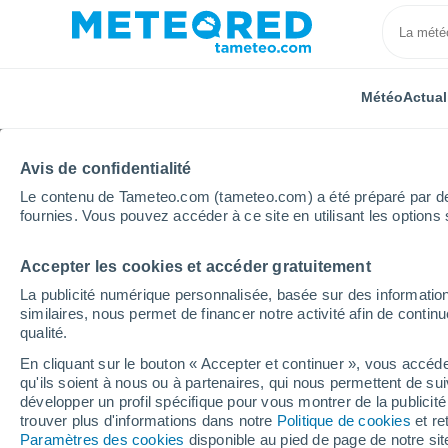
Météo
Actual
Avis de confidentialité
Le contenu de Tameteo.com (tameteo.com) a été préparé par des 
fournies. Vous pouvez accéder à ce site en utilisant les options 
Accepter les cookies et accéder gratuitement
Accueil
Auvergne-Rhône-Alpes
Haute-Savoie
P
La publicité numérique personnalisée, basée sur des information
similaires, nous permet de financer notre activité afin de conti
Météo Passy
qualité.
En cliquant sur le bouton « Accepter et continuer », vous accéde
12:16
Samedi
qu'ils soient à nous ou à partenaires, qui nous permettent de sui
développer un profil spécifique pour vous montrer de la publicit
trouver plus d'informations dans notre
Politique de cookies
et re
Ensoleillé
Paramètres des cookies
disponible au pied de page de notre si