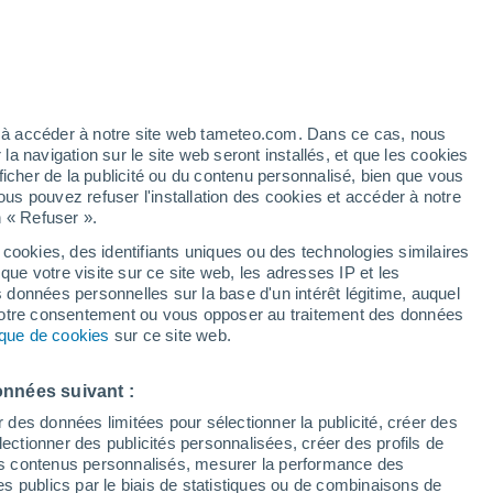
Vigilance orange
Alerte canicule de niveau élevé à
Passy aujourd’hui
é
ez à accéder à notre site web tameteo.com. Dans ce cas, nous
 navigation sur le site web seront installés, et que les cookies
ficher de la publicité ou du contenu personnalisé, bien que vous
ous pouvez refuser l'installation des cookies et accéder à notre
n « Refuser ».
et
 cookies, des identifiants uniques ou des technologies similaires
que votre visite sur ce site web, les adresses IP et les
 de couverture nuageuse
Radar de pluie
Satellites
Modèles
s données personnelles sur la base d'un intérêt légitime, auquel
 votre consentement ou vous opposer au traitement des données
tique de cookies
sur ce site web.
Mardi
Mercredi
Jeudi
Vendredi
onnées suivant :
11 Août
12 Août
13 Août
14 Août
r des données limitées pour sélectionner la publicité, créer des
sélectionner des publicités personnalisées, créer des profils de
 des contenus personnalisés, mesurer la performance des
s publics par le biais de statistiques ou de combinaisons de
70%