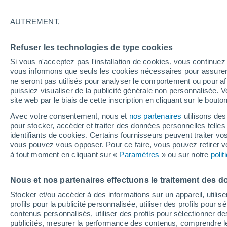
29°
AUTREMENT,
UV
7 Élev
Refuser les technologies de type cookies
Sensation de 28°
FPS
15-25
Si vous n'acceptez pas l'installation de cookies, vous continu
vous informons que seuls les cookies nécessaires pour assurer la
ne seront pas utilisés pour analyser le comportement ou pour af
puissiez visualiser de la publicité générale non personnalisée. V
Prévisions
site web par le biais de cette inscription en cliquant sur le bouto
Météo en France : ces régions subissent un n
regain de chaleur cet après-midi
Avec votre consentement, nous et
nos partenaires
utilisons des
pour stocker, accéder et traiter des données personnelles telles 
Météo 1 - 7 jours
Heure par heure
Actualité
Carte
identifiants de cookies. Certains fournisseurs peuvent traiter vo
vous pouvez vous opposer. Pour ce faire, vous pouvez retirer
à tout moment en cliquant sur «
Paramètres
» ou sur notre
poli
Demain
Lundi
Aujourd´hui
Nous et nos partenaires effectuons le traitement des d
9 Août
10 Août
8 Août
Stocker et/ou accéder à des informations sur un appareil, utilise
profils pour la publicité personnalisée, utiliser des profils pour 
contenus personnalisés, utiliser des profils pour sélectionner
publicités, mesurer la performance des contenus, comprendre le
80%
70%