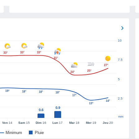
10
33°
33°
33°
31°
7.5
27°
25°
24°
5
19°
18°
18°
18°
17°
2.5
14°
13°
0.9
0.6
mm
Ven
14
Sam
15
Dim
16
Lun
17
Mar
18
Mer
19
Jeu
20
Minimum
Pluie