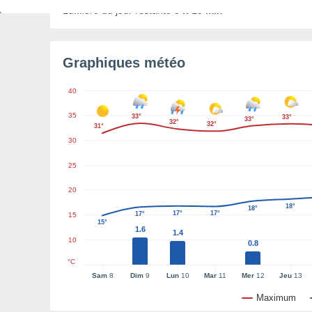
Lumière du jour restante
9 h 10 min
Graphiques météo
40
35
33°
33°
33°
32°
32°
31°
30
25
20
18°
18°
17°
17°
17°
15
15°
1.6
1.4
10
0.8
°C
Sam
8
Dim
9
Lun
10
Mar
11
Mer
12
Jeu
13
Maximum