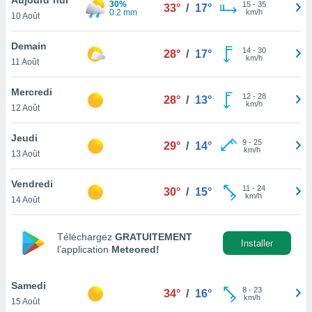
30%
n «
15
-
35
33°
/
17°
0.2 mm
km/h
10 Août
 et
r »,
cédez au
Demain
14
-
30
28°
/
17°
 et vous
km/h
11 Août
z
ation de
Mercredi
12
-
28
28°
/
13°
km/h
12 Août
qu'ils
 nous ou
aires,
Jeudi
9
-
25
29°
/
14°
km/h
13 Août
nt de
t
Vendredi
11
-
24
er le
30°
/
15°
km/h
14 Août
ement
te, ainsi
Téléchargez
GRATUITEMENT
per un
Installer
l’application
Meteored!
écifique
us
de la
Samedi
8
-
23
34°
/
16°
 et du
km/h
15 Août