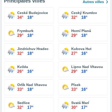
Principales villes
Autres villes
Ceské Budejovice
Ceský Krumlov
34°
18°
32°
18°
Frymburk
Horní Planá
29°
18°
29°
18°
Jindrichuv Hradec
Kubova Hut
32°
18°
27°
16°
Kvilda
Lipno Nad Vltavou
26°
16°
29°
18°
Orlík Nad Vltavou
Písek
33°
18°
33°
16°
Sedlice
Svatá Marí
32°
17°
30°
17°