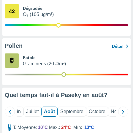
nées
Dégradée
lles sur
42
O₃ (105 µg/m³)
d'un
égitime,
vous
vous
 Pour ce
ous
Pollen
Détail
etirer
Faible
ement
Graminées (20 #/m³)
 opposer
ement
nées à
ment en
 sur «
res
» ou
Quel temps fait-il à Paseky en
août
?
e
que de
kies
Mai
Juin
Juillet
Août
Septembre
Octobre
Novembre
ite web.
T. Moyenne:
18°C
Max.:
24°C
Mín:
13°C
t nos