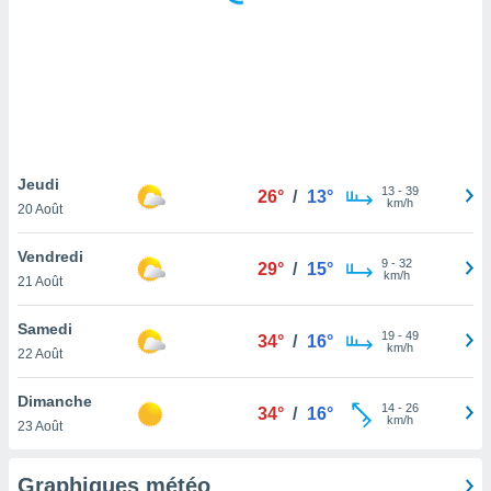
logies
e
s
tez pas
ation de
, vous
z à
à notre
Jeudi
13
-
39
26°
/
13°
km/h
20 Août
.com.
 cas,
Vendredi
9
-
32
us
29°
/
15°
km/h
21 Août
ns que
s
Samedi
19
-
49
34°
/
16°
ires
km/h
22 Août
urer la
on sur le
Dimanche
14
-
26
 seront
34°
/
16°
km/h
23 Août
, et que
ies ne
as
Graphiques météo