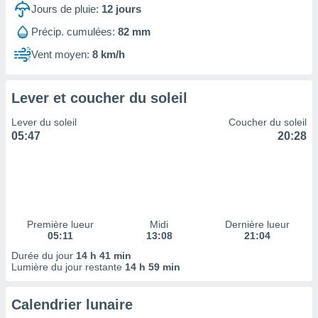
ires
Jours de pluie:
12
jours
ons le
ent des
Précip. cumulées:
82 mm
es
Vent moyen:
8 km/h
 :
et/ou
 à des
Lever et coucher du soleil
ions sur
eil,
Lever du soleil
Coucher du soleil
des
05:47
20:28
limitées
nner la
, créer
ils pour
ité
lisée,
Première lueur
Midi
Dernière lueur
05:11
13:08
21:04
des
our
Durée du jour
14 h 41 min
nner des
Lumière du jour restante
14 h 59 min
és
lisées,
Calendrier lunaire
s profils
enus