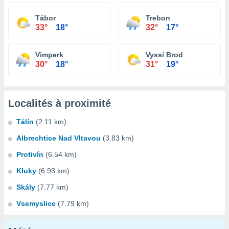
Tábor
Trebon
33°
18°
32°
17°
Vimperk
Vyssí Brod
30°
18°
31°
19°
Localités à proximité
Tálín
(2.11 km)
Albrechtice Nad Vltavou
(3.83 km)
Protivín
(6.54 km)
Kluky
(6.93 km)
Skály
(7.77 km)
Vsemyslice
(7.79 km)