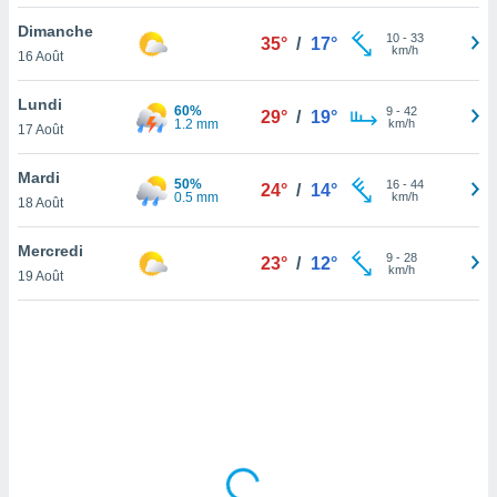
lisé en
Dimanche
 de
10
-
33
35°
/
17°
km/h
16 Août
. Vous
rouver
Lundi
60%
9
-
42
29°
/
19°
ations
1.2 mm
km/h
17 Août
re
que de
Mardi
50%
kies
16
-
44
24°
/
14°
0.5 mm
km/h
18 Août
r votre
ement à
ment en
Mercredi
9
-
28
23°
/
12°
sur le
km/h
19 Août
res des
kies
le au
page de
te web.
MENT,
 les