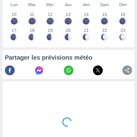
Lun
Mar
Mer
Jeu
Ven
Sam
Dim
lisés,
des
10
11
12
13
14
15
16
our
nner des
s
17
18
19
20
21
22
23
lisés,
la
ance des
s,
Partager les prévisions météo
la
ance des
s,
dre les
par le
ques ou
inaisons
ées
nt de
tes
,
er et
r les