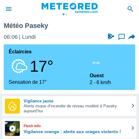
Météo Paseky
e
ntialité
06:06
Lundi
...
enu de
o.com
Éclaircies
o.com) a
17°
aré par
onnels
Ouest
arantir
Sensation de 17°
2
6 km/h
té des
ions
. Vous
Vigilance jaune
accéder
Alerte risque d’incendie de niveau modéré à Paseky
e en
aujourd’hui
 les
s :
Flash info
Vigilance orange : alerte aux orages violents !
r les