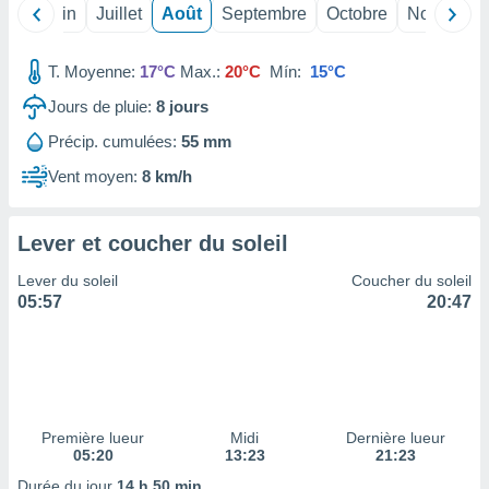
nées
Mai
Juin
Juillet
Août
Septembre
Octobre
Novembre
lles sur
d'un
T. Moyenne:
17°C
Max.:
20°C
Mín:
15°C
égitime,
vous
Jours de pluie:
8
jours
vous
 Pour ce
Précip. cumulées:
55 mm
ous
Vent moyen:
8 km/h
etirer
ement
Lever et coucher du soleil
 opposer
ement
Lever du soleil
Coucher du soleil
nées à
05:57
20:47
ment en
 sur «
res
» ou
e
que de
kies
ite web.
Première lueur
Midi
Dernière lueur
05:20
13:23
21:23
t nos
Durée du jour
14 h 50 min