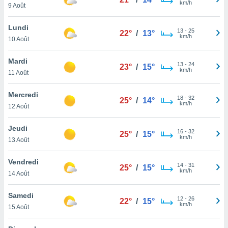
km/h
n «
9 Août
 et
r »,
Lundi
13
-
25
cédez au
22°
/
13°
km/h
10 Août
 et vous
z
Mardi
ation de
13
-
24
23°
/
15°
km/h
11 Août
qu'ils
 nous ou
Mercredi
18
-
32
25°
/
14°
aires,
km/h
12 Août
nt de
Jeudi
t
16
-
32
25°
/
15°
km/h
er le
13 Août
ement
te, ainsi
Vendredi
14
-
31
25°
/
15°
km/h
14 Août
per un
écifique
Samedi
us
12
-
26
22°
/
15°
km/h
de la
15 Août
 et du