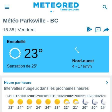
Météo Parksville - BC
e
ntialité
18:35
Vendredi
...
enu de
o.com
Ensoleillé
o.com) a
23°
aré par
onnels
Nord-ouest
arantir
Sensation de 25°
4
17 km/h
té des
ions
. Vous
Heure par heure
accéder
e en
Intervalles nuageux dans les prochaines heures
 les
3:00
14:00
15:00
16:00
17:00
18:00
19:00
20:00
21:00
22:00
23:00
24:00
s :
22°
23°
24°
24°
24°
24°
23°
22°
21°
20°
20°
19°
r les