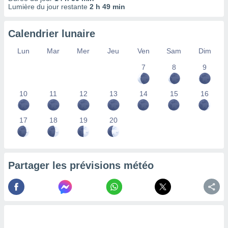
ires
Lumière du jour restante
2 h 49 min
ons le
ent des
es
Calendrier lunaire
 :
Lun
Mar
Mer
Jeu
Ven
Sam
Dim
et/ou
 à des
7
8
9
ions sur
eil,
des
10
11
12
13
14
15
16
limitées
17
18
19
20
nner la
, créer
ils pour
ité
lisée,
Partager les prévisions météo
des
our
nner des
és
lisées,
s profils
enus