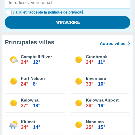
J'ai lu et j'accepte la politique de privacité
Principales villes
Autres villes
Campbell River
Cranbrook
24°
12°
34°
11°
Fort Nelson
Invermere
24°
8°
33°
10°
Kelowna
Kelowna Airport
37°
18°
36°
19°
Kitimat
Nanaimo
24°
14°
25°
15°