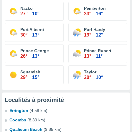
Nazko
Pemberton
27°
10°
33°
16°
Port Alberni
Port Hardy
30°
13°
19°
12°
Prince George
Prince Rupert
26°
13°
13°
11°
Squamish
Taylor
29°
15°
20°
10°
Localités à proximité
Errington
(4.58 km)
Coombs
(8.39 km)
Qualicum Beach
(9.85 km)