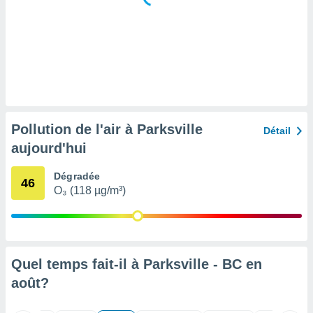
tre
ement,
enaires
s des
 des
nts
 ou des
gies
Pollution de l'air à Parksville
Détail
es pour
aujourd'hui
 accéder
r des
Dégradée
46
lles
O₃ (118 µg/m³)
ue votre
r ce site
 IP et
ifiants
Quel temps fait-il à Parksville - BC en
es.
août
?
eurs
traiter