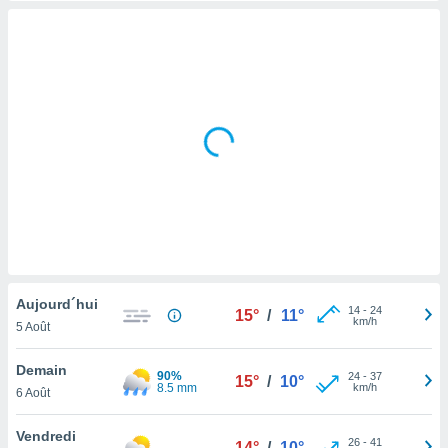
s et
r
tement
cité
ue
lisée,
ACCEPTER
ur des
ET
ions
CONTINUER
es par le
 cookies
PARAMÈTRES
gies
es, nous
de
 notre
Aujourd´hui
afin de
14
-
24
15°
/
11°
km/h
5 Août
r à vous
r
ment des
Demain
90%
24
-
37
15°
/
10°
 de très
8.5 mm
km/h
6 Août
alité.
Vendredi
ant sur
26
-
41
14°
/
10°