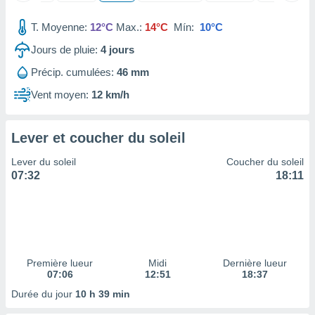
nées
lles sur
T. Moyenne:
12°C
Max.:
14°C
Mín:
10°C
d'un
égitime,
Jours de pluie:
4
jours
vous
Précip. cumulées:
46 mm
vous
 Pour ce
Vent moyen:
12 km/h
ous
etirer
Lever et coucher du soleil
ement
 opposer
Lever du soleil
Coucher du soleil
ement
07:32
18:11
nées à
ment en
 sur «
res
» ou
e
que de
kies
Première lueur
Midi
Dernière lueur
07:06
12:51
18:37
ite web.
Durée du jour
10 h 39 min
t nos