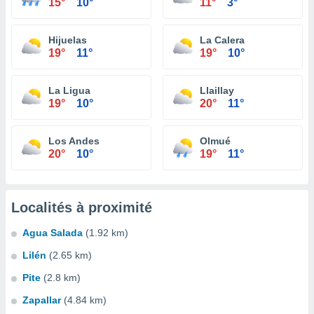
15°
10°
11°
3°
Hijuelas
La Calera
19°
11°
19°
10°
La Ligua
Llaillay
19°
10°
20°
11°
Los Andes
Olmué
20°
10°
19°
11°
Localités à proximité
Agua Salada
(1.92 km)
Lilén
(2.65 km)
Pite
(2.8 km)
Zapallar
(4.84 km)