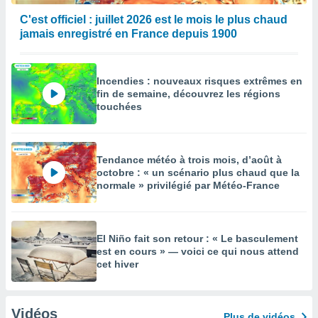
C'est officiel : juillet 2026 est le mois le plus chaud
jamais enregistré en France depuis 1900
Incendies : nouveaux risques extrêmes en
fin de semaine, découvrez les régions
touchées
Tendance météo à trois mois, d’août à
octobre : « un scénario plus chaud que la
normale » privilégié par Météo-France
El Niño fait son retour : « Le basculement
est en cours » — voici ce qui nous attend
cet hiver
Vidéos
Plus de vidéos