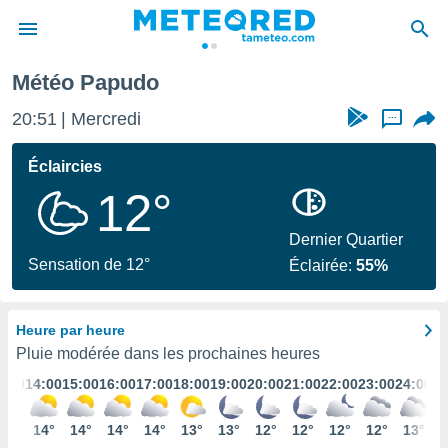
Météo Papudo
e
ntialité
20:51
Mercredi
...
enu de
o.com
Éclaircies
o.com) a
12°
aré par
onnels
Dernier Quartier
arantir
Sensation de 12°
Éclairée:
55%
té des
ions
. Vous
Heure par heure
accéder
e en
Pluie modérée dans les prochaines heures
 les
3:00
14:00
15:00
16:00
17:00
18:00
19:00
20:00
21:00
22:00
23:00
24:00
s :
14°
14°
14°
14°
14°
13°
13°
12°
12°
12°
12°
13°
r les