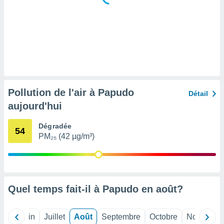
tre
ement,
enaires
s des
 des
nts
 ou des
gies
Pollution de l'air à Papudo
Détail
es pour
aujourd'hui
 accéder
r des
Dégradée
54
lles
PM₂₅ (42 µg/m³)
ue votre
r ce site
 IP et
ifiants
Quel temps fait-il à Papudo en
août
?
es.
eurs
Mai
Juin
Juillet
Août
Septembre
Octobre
Novembre
traiter