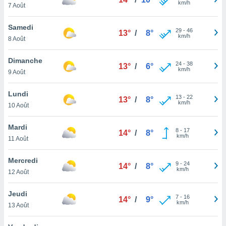
km/h
n «
7 Août
 et
r »,
Samedi
29
-
46
cédez au
13°
/
8°
km/h
8 Août
 et vous
z
Dimanche
ation de
24
-
38
13°
/
6°
km/h
9 Août
qu'ils
 nous ou
Lundi
13
-
22
13°
/
8°
aires,
km/h
10 Août
nt de
Mardi
t
8
-
17
14°
/
8°
km/h
er le
11 Août
ement
te, ainsi
Mercredi
9
-
24
14°
/
8°
km/h
12 Août
per un
écifique
Jeudi
us
7
-
16
14°
/
9°
km/h
de la
13 Août
 et du