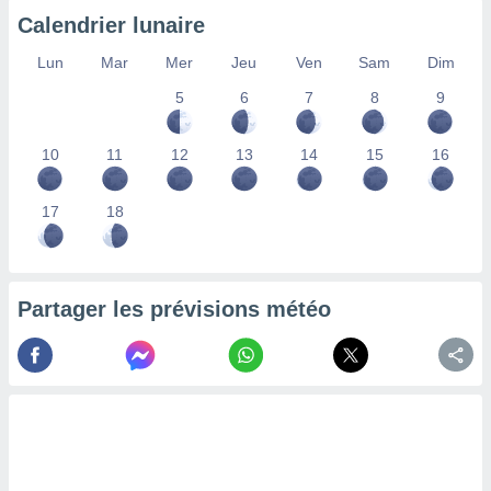
ires
Calendrier lunaire
ons le
ent des
Lun
Mar
Mer
Jeu
Ven
Sam
Dim
es
 :
5
6
7
8
9
et/ou
 à des
10
11
12
13
14
15
16
ions sur
eil,
des
17
18
limitées
nner la
, créer
ils pour
Partager les prévisions météo
ité
lisée,
des
our
nner des
és
lisées,
s profils
enus