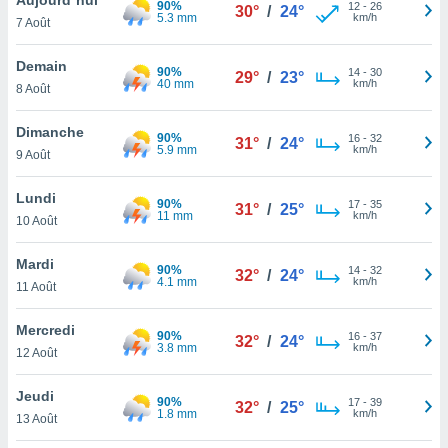
90%
n «
12
-
26
30°
/
24°
5.3 mm
km/h
7 Août
 et
r »,
cédez au
Demain
90%
14
-
30
29°
/
23°
 et vous
40 mm
km/h
8 Août
z
ation de
Dimanche
90%
16
-
32
31°
/
24°
5.9 mm
km/h
9 Août
qu'ils
 nous ou
aires,
Lundi
90%
17
-
35
31°
/
25°
11 mm
km/h
10 Août
nt de
t
Mardi
90%
14
-
32
er le
32°
/
24°
4.1 mm
km/h
11 Août
ement
te, ainsi
Mercredi
90%
16
-
37
32°
/
24°
3.8 mm
km/h
per un
12 Août
écifique
us
Jeudi
90%
17
-
39
de la
32°
/
25°
1.8 mm
km/h
13 Août
 et du