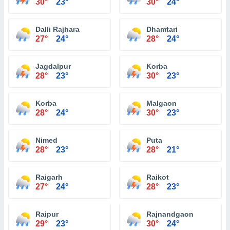
30°
23°
30°
24°
Dalli Rajhara
Dhamtari
27°
24°
28°
24°
Jagdalpur
Korba
28°
23°
30°
23°
Korba
Malgaon
28°
24°
30°
23°
Nimed
Puta
28°
23°
28°
21°
Raigarh
Raikot
27°
24°
28°
23°
Raipur
Rajnandgaon
29°
23°
30°
24°