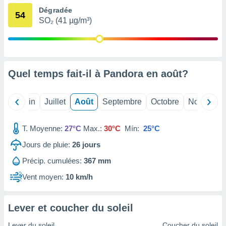
nées
Dégradée
54
lles sur
SO₂ (41 µg/m³)
d'un
égitime,
vous
vous
 Pour ce
Quel temps fait-il à Pandora en
août
?
ous
etirer
Mai
Juin
Juillet
Août
Septembre
Octobre
Novembre
ement
 opposer
ement
T. Moyenne:
27°C
Max.:
30°C
Mín:
25°C
nées à
ment en
Jours de pluie:
26
jours
 sur «
res
» ou
Précip. cumulées:
367 mm
e
Vent moyen:
10 km/h
que de
kies
ite web.
Lever et coucher du soleil
t nos
Lever du soleil
Coucher du soleil