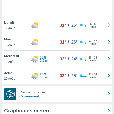
logies
e
s
Lundi
tez pas
26
-
50
31°
/
25°
km/h
ation de
17 Août
, vous
z à
Mardi
23
-
47
31°
/
26°
à notre
km/h
18 Août
.com.
Mercredi
 cas,
70%
18
-
38
32°
/
24°
0.2 mm
km/h
us
19 Août
ns que
s
Jeudi
80%
12
-
32
32°
/
25°
0.5 mm
km/h
20 Août
ires
urer la
on sur le
Risque d'orages
 seront
Ce week-end
, et que
ies ne
as
Graphiques météo