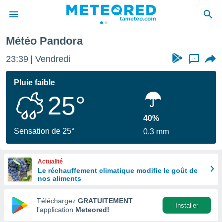
Météo Pandora
e
ntialité
23:39
Vendredi
...
enu de
o.com
Pluie faible
o.com) a
25°
aré par
onnels
40%
arantir
Sensation de 25°
0.3 mm
té des
ions
. Vous
Actualité
accéder
Le réchauffement climatique modifie le goût de
e en
nos aliments
 les
Téléchargez
GRATUITEMENT
s :
Installer
l’application
Meteored!
r les