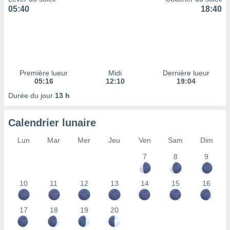
ires
05:40
18:40
ons le
ent des
es
 :
et/ou
 à des
Première lueur
Midi
Dernière lueur
ions sur
05:16
12:10
19:04
eil,
des
Durée du jour
13 h
limitées
Calendrier lunaire
nner la
, créer
Lun
Mar
Mer
Jeu
Ven
Sam
Dim
ils pour
ité
7
8
9
lisée,
des
our
10
11
12
13
14
15
16
nner des
és
lisées,
17
18
19
20
s profils
enus