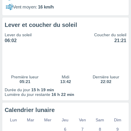
ires
ons le
Vent moyen:
16 km/h
ent des
es
 :
Lever et coucher du soleil
et/ou
Lever du soleil
Coucher du soleil
 à des
06:02
21:21
ions sur
eil,
des
limitées
nner la
, créer
Première lueur
Midi
Dernière lueur
ils pour
05:21
13:42
22:02
ité
Durée du jour
15 h 19 min
lisée,
Lumière du jour restante
16 h 22 min
des
our
nner des
Calendrier lunaire
és
lisées,
Lun
Mar
Mer
Jeu
Ven
Sam
Dim
s profils
6
7
8
9
enus