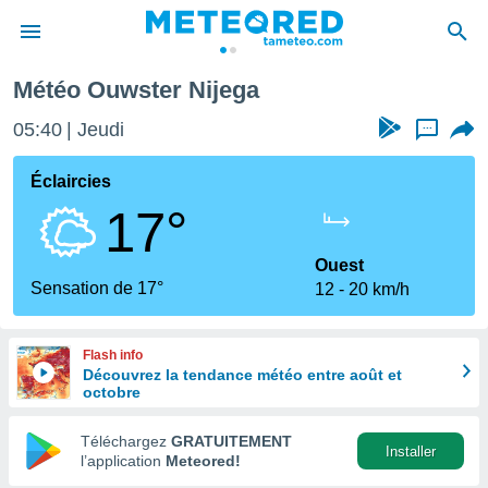
Météo Ouwster Nijega
e
ntialité
05:40
Jeudi
...
enu de
o.com
Éclaircies
o.com) a
17°
aré par
onnels
Ouest
arantir
Sensation de 17°
12
20 km/h
té des
ions
. Vous
Flash info
accéder
Découvrez la tendance météo entre août et
e en
octobre
 les
Téléchargez
GRATUITEMENT
s :
Installer
l’application
Meteored!
r les