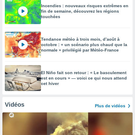
Incendies : nouveaux risques extrêmes en
fin de semaine, découvrez les régions
touchées
Tendance météo à trois mois, d’août à
octobre : « un scénario plus chaud que la
normale » privilégié par Météo-France
El Niño fait son retour : « Le basculement
est en cours » — voici ce qui nous attend
cet hiver
Vidéos
Plus de vidéos