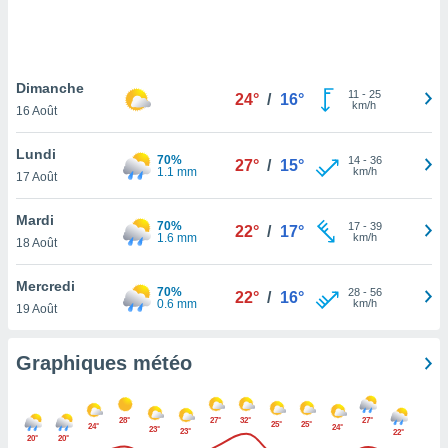
logies
e
s
Dimanche
tez pas
11
-
25
24°
/
16°
km/h
ation de
16 Août
, vous
z à
Lundi
70%
14
-
36
27°
/
15°
à notre
1.1 mm
km/h
17 Août
.com.
Mardi
 cas,
70%
17
-
39
22°
/
17°
1.6 mm
km/h
us
18 Août
ns que
s
Mercredi
70%
28
-
56
22°
/
16°
0.6 mm
km/h
19 Août
ires
urer la
on sur le
Graphiques météo
 seront
, et que
ies ne
28°
27°
32°
27°
25°
25°
24°
24°
as
23°
23°
22°
20°
20°