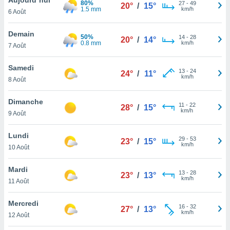
80%
n «
27
-
49
20°
/
15°
1.5 mm
km/h
6 Août
 et
r »,
cédez au
Demain
50%
14
-
28
20°
/
14°
 et vous
0.8 mm
km/h
7 Août
z
ation de
Samedi
13
-
24
24°
/
11°
km/h
8 Août
qu'ils
 nous ou
aires,
Dimanche
11
-
22
28°
/
15°
km/h
9 Août
nt de
t
Lundi
29
-
53
er le
23°
/
15°
km/h
10 Août
ement
te, ainsi
Mardi
13
-
28
23°
/
13°
km/h
per un
11 Août
écifique
us
Mercredi
16
-
32
de la
27°
/
13°
km/h
12 Août
 et du