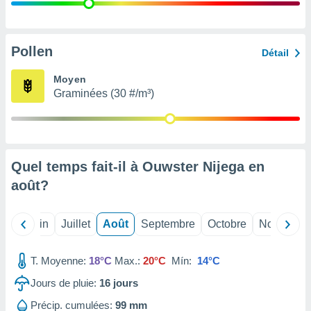
nées
lles sur
d'un
égitime,
Pollen
Détail
vous
vous
Moyen
 Pour ce
Graminées (30 #/m³)
ous
etirer
ement
 opposer
Quel temps fait-il à Ouwster Nijega en
ement
nées à
août
?
ment en
 sur «
res
» ou
Mai
Juin
Juillet
Août
Septembre
Octobre
Novembre
e
que de
kies
T. Moyenne:
18°C
Max.:
20°C
Mín:
14°C
ite web.
Jours de pluie:
16
jours
t nos
Précip. cumulées:
99 mm