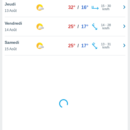
Jeudi
lisé en
15
-
30
32°
/
16°
km/h
 de
13 Août
. Vous
rouver
Vendredi
14
-
28
25°
/
17°
km/h
14 Août
ations
re
Samedi
que de
13
-
31
25°
/
17°
km/h
kies
15 Août
r votre
ement à
ment en
sur le
res des
kies
le au
page de
te web.
MENT,
 les