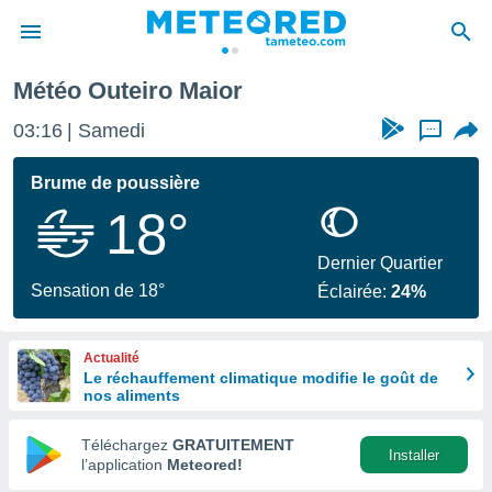
Météo Outeiro Maior
e
ntialité
03:16
Samedi
...
enu de
o.com
Brume de poussière
o.com) a
18°
aré par
onnels
Dernier Quartier
arantir
Sensation de 18°
Éclairée:
24%
té des
ions
. Vous
Actualité
accéder
Le réchauffement climatique modifie le goût de
e en
nos aliments
 les
Téléchargez
GRATUITEMENT
s :
Installer
l’application
Meteored!
r les