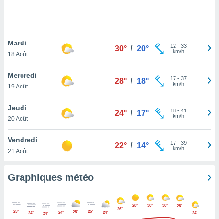
logies
e
s
Mardi
tez pas
12
-
33
30°
/
20°
km/h
ation de
18 Août
, vous
z à
Mercredi
17
-
37
28°
/
18°
à notre
km/h
19 Août
.com.
Jeudi
 cas,
18
-
41
24°
/
17°
km/h
us
20 Août
ns que
s
Vendredi
17
-
39
22°
/
14°
km/h
21 Août
ires
urer la
on sur le
Graphiques météo
 seront
, et que
ies ne
28°
30°
30°
28°
26°
as
25°
25°
25°
24°
24°
24°
24°
24°