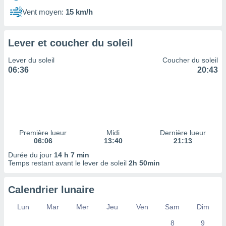
ires
ons le
Vent moyen:
15 km/h
ent des
es
 :
Lever et coucher du soleil
et/ou
Lever du soleil
Coucher du soleil
 à des
06:36
20:43
ions sur
eil,
des
limitées
nner la
, créer
Première lueur
Midi
Dernière lueur
ils pour
06:06
13:40
21:13
ité
Durée du jour
14 h 7 min
lisée,
Temps restant avant le lever de soleil
2h 50min
des
our
nner des
Calendrier lunaire
és
lisées,
Lun
Mar
Mer
Jeu
Ven
Sam
Dim
s profils
8
9
enus