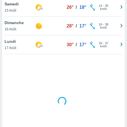
Samedi
lisé en
14
-
35
26°
/
18°
km/h
 de
15 Août
. Vous
rouver
Dimanche
16
-
38
28°
/
17°
km/h
16 Août
ations
re
Lundi
que de
16
-
37
30°
/
17°
km/h
kies
17 Août
r votre
ement à
ment en
sur le
res des
kies
le au
page de
te web.
MENT,
 les