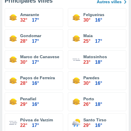
Principales villes
Autres villes
Amarante
Felgueiras
32°
17°
30°
16°
Gondomar
Maia
28°
17°
25°
17°
Marco de Canaveses
Matosinhos
30°
17°
23°
18°
Paços de Ferreira
Paredes
28°
16°
30°
16°
Penafiel
Porto
29°
16°
26°
18°
Póvoa de Varzim
Santo Tirso
22°
17°
29°
16°