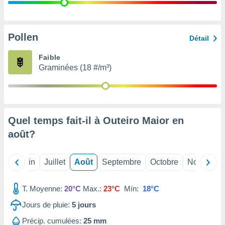
nées
lles sur
d'un
égitime,
Pollen
Détail
vous
vous
Faible
 Pour ce
Graminées (18 #/m³)
ous
etirer
ement
 opposer
Quel temps fait-il à Outeiro Maior en
ement
nées à
août
?
ment en
 sur «
res
» ou
Mai
Juin
Juillet
Août
Septembre
Octobre
Novembre
e
que de
kies
T. Moyenne:
20°C
Max.:
23°C
Mín:
18°C
ite web.
Jours de pluie:
5
jours
t nos
Précip. cumulées:
25 mm