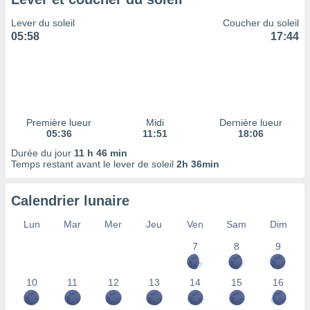
ires
ons le
Lever du soleil
Coucher du soleil
ent des
05:58
17:44
es
 :
et/ou
 à des
ions sur
eil,
Première lueur
Midi
Dernière lueur
des
05:36
11:51
18:06
limitées
Durée du jour
11 h 46 min
Temps restant avant le lever de soleil
2h 36min
nner la
, créer
ils pour
Calendrier lunaire
ité
lisée,
Lun
Mar
Mer
Jeu
Ven
Sam
Dim
des
our
7
8
9
nner des
és
10
11
12
13
14
15
16
lisées,
s profils
enus