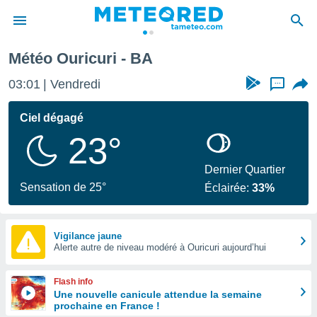
Météo Ouricuri - BA
e
ntialité
03:01
Vendredi
...
enu de
o.com
Ciel dégagé
o.com) a
23°
aré par
onnels
Dernier Quartier
arantir
Sensation de 25°
Éclairée:
33%
té des
ions
. Vous
accéder
Vigilance jaune
e en
Alerte autre de niveau modéré à Ouricuri aujourd’hui
 les
Flash info
s :
Une nouvelle canicule attendue la semaine
prochaine en France !
r les