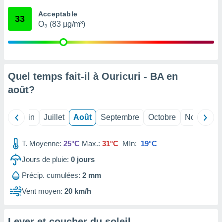
nées
Acceptable
lles sur
33
O₃ (83 µg/m³)
d'un
égitime,
vous
vous
 Pour ce
ous
Quel temps fait-il à Ouricuri - BA en
etirer
août
?
ement
 opposer
Mai
Juin
Juillet
Août
Septembre
Octobre
Novembre
ement
nées à
ment en
T. Moyenne:
25°C
Max.:
31°C
Mín:
19°C
 sur «
res
» ou
Jours de pluie:
0
jours
e
Précip. cumulées:
2 mm
que de
kies
Vent moyen:
20 km/h
ite web.
t nos
Lever et coucher du soleil