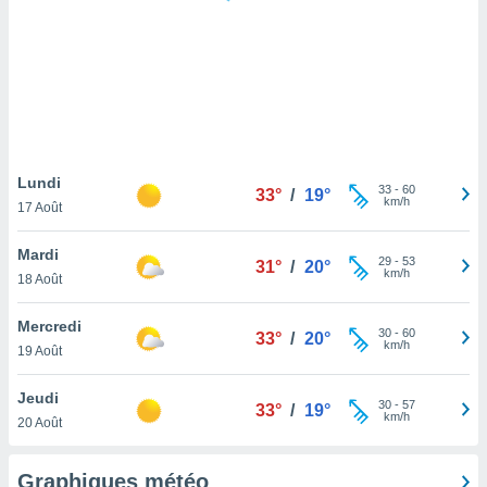
logies
e
s
tez pas
ation de
, vous
z à
à notre
Lundi
33
-
60
33°
/
19°
km/h
17 Août
.com.
 cas,
Mardi
29
-
53
us
31°
/
20°
km/h
18 Août
ns que
s
Mercredi
30
-
60
33°
/
20°
ires
km/h
19 Août
urer la
on sur le
Jeudi
30
-
57
 seront
33°
/
19°
km/h
20 Août
, et que
ies ne
as
Graphiques météo