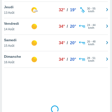
lisé en
Jeudi
 de
30
-
55
32°
/
19°
km/h
13 Août
. Vous
rouver
Vendredi
24
-
44
34°
/
20°
ations
km/h
14 Août
re
que de
Samedi
kies
26
-
48
34°
/
20°
km/h
15 Août
r votre
ement à
ment en
Dimanche
28
-
51
34°
/
20°
sur le
km/h
16 Août
res des
kies
le au
page de
te web.
MENT,
 les