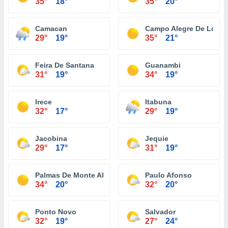
35°
18°
35°
20°
Camacan
Campo Alegre De Lourd
29°
19°
35°
21°
Feira De Santana
Guanambi
31°
19°
34°
19°
Irece
Itabuna
32°
17°
29°
19°
Jacobina
Jequie
29°
17°
31°
19°
Palmas De Monte Alto
Paulo Afonso
34°
20°
32°
20°
Ponto Novo
Salvador
32°
19°
27°
24°