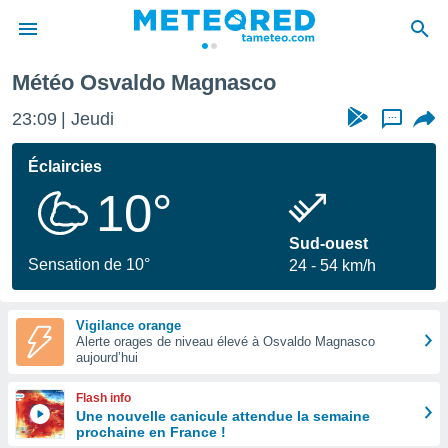
o
Météo Osvaldo Magnasco
e
ntialité
23:09
Jeudi
...
enu de
o.com
Éclaircies
o.com) a
10°
aré par
onnels
Sud-ouest
arantir
Sensation de 10°
24
54 km/h
té des
ions
. Vous
Vigilance orange
accéder
Alerte orages de niveau élevé à Osvaldo Magnasco
e en
aujourd’hui
 les
Flash info
s :
Une nouvelle canicule attendue la semaine
prochaine en France !
r les