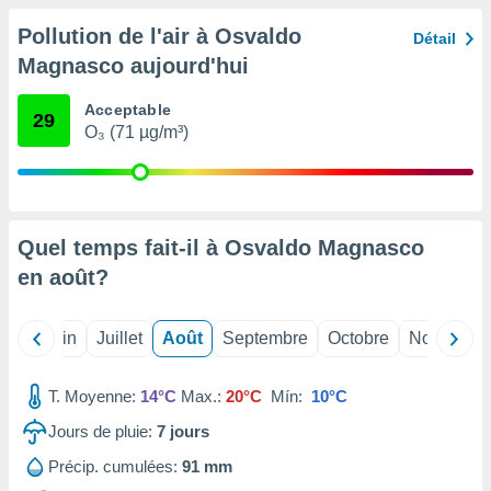
nées
Pollution de l'air à Osvaldo
lles sur
Détail
d'un
Magnasco aujourd'hui
égitime,
vous
Acceptable
vous
29
O₃ (71 µg/m³)
 Pour ce
ous
etirer
ement
 opposer
Quel temps fait-il à Osvaldo Magnasco
ement
en
août
?
nées à
ment en
 sur «
Mai
Juin
Juillet
Août
Septembre
Octobre
Novembre
res
» ou
e
que de
T. Moyenne:
14°C
Max.:
20°C
Mín:
10°C
kies
ite web.
Jours de pluie:
7
jours
Précip. cumulées:
91 mm
t nos