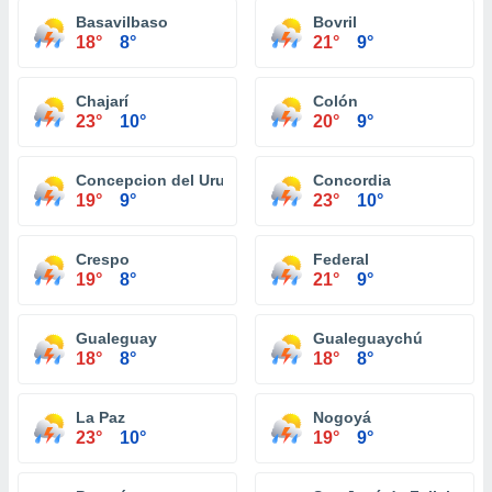
Basavilbaso
Bovril
18°
8°
21°
9°
Chajarí
Colón
23°
10°
20°
9°
Concepcion del Uruguay
Concordia
19°
9°
23°
10°
Crespo
Federal
19°
8°
21°
9°
Gualeguay
Gualeguaychú
18°
8°
18°
8°
La Paz
Nogoyá
23°
10°
19°
9°