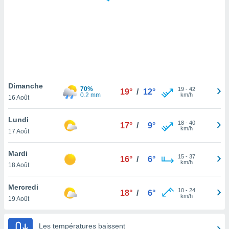
logies
e
s
tez pas
ation de
, vous
z à
à notre
Dimanche
70%
19
-
42
19°
/
12°
0.2 mm
km/h
16 Août
.com.
 cas,
Lundi
18
-
40
us
17°
/
9°
km/h
17 Août
ns que
s
Mardi
15
-
37
16°
/
6°
ires
km/h
18 Août
urer la
on sur le
Mercredi
10
-
24
 seront
18°
/
6°
km/h
19 Août
, et que
ies ne
as
Les températures baissent