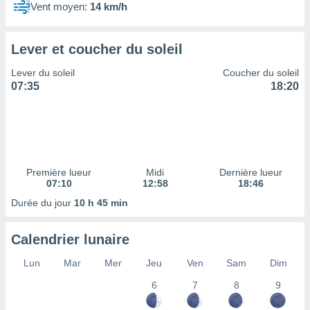
ires
Vent moyen:
14 km/h
ons le
ent des
es
Lever et coucher du soleil
 :
et/ou
Lever du soleil
Coucher du soleil
 à des
07:35
18:20
ions sur
eil,
des
limitées
nner la
Première lueur
Midi
Dernière lueur
, créer
07:10
12:58
18:46
ils pour
Durée du jour
10 h 45 min
ité
lisée,
des
Calendrier lunaire
our
nner des
Lun
Mar
Mer
Jeu
Ven
Sam
Dim
és
lisées,
6
7
8
9
s profils
enus