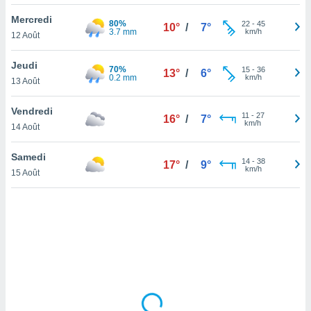
lisé en
Mercredi
 de
80%
22
-
45
10°
/
7°
3.7 mm
km/h
12 Août
. Vous
rouver
Jeudi
70%
15
-
36
13°
/
6°
ations
0.2 mm
km/h
13 Août
re
que de
Vendredi
kies
11
-
27
16°
/
7°
km/h
14 Août
r votre
ement à
ment en
Samedi
14
-
38
17°
/
9°
sur le
km/h
15 Août
res des
kies
le au
page de
te web.
MENT,
 les