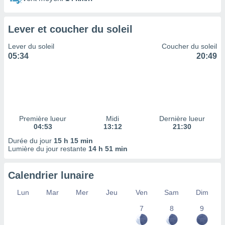
ires
ons le
ent des
Lever et coucher du soleil
es
 :
Lever du soleil
Coucher du soleil
et/ou
05:34
20:49
 à des
ions sur
eil,
des
limitées
Première lueur
Midi
Dernière lueur
nner la
04:53
13:12
21:30
, créer
ils pour
Durée du jour
15 h 15 min
ité
Lumière du jour restante
14 h 51 min
lisée,
des
Calendrier lunaire
our
nner des
Lun
Mar
Mer
Jeu
Ven
Sam
Dim
és
lisées,
7
8
9
s profils
enus