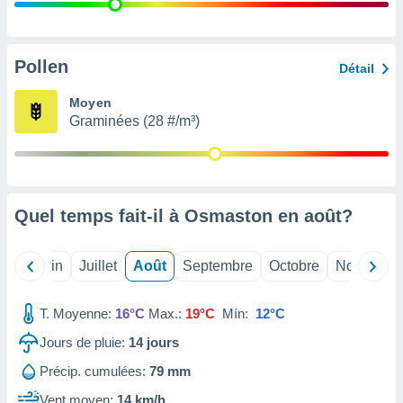
nées
lles sur
d'un
égitime,
Pollen
Détail
vous
vous
Moyen
 Pour ce
Graminées (28 #/m³)
ous
etirer
ement
 opposer
Quel temps fait-il à Osmaston en
août
?
ement
nées à
ment en
Mai
Juin
Juillet
Août
Septembre
Octobre
Novembre
 sur «
res
» ou
e
T. Moyenne:
16°C
Max.:
19°C
Mín:
12°C
que de
kies
Jours de pluie:
14
jours
ite web.
Précip. cumulées:
79 mm
t nos
Vent moyen:
14 km/h