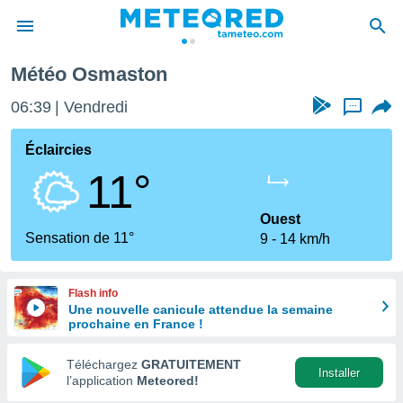
Météo Osmaston
e
ntialité
06:39
Vendredi
...
enu de
o.com
Éclaircies
o.com) a
11°
aré par
onnels
Ouest
arantir
Sensation de 11°
9
14 km/h
té des
ions
. Vous
Flash info
accéder
Une nouvelle canicule attendue la semaine
e en
prochaine en France !
 les
Téléchargez
GRATUITEMENT
s :
Installer
l’application
Meteored!
r les