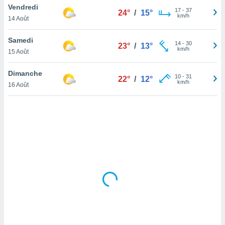
Vendredi
lisé en
17
-
37
24°
/
15°
km/h
 de
14 Août
. Vous
rouver
Samedi
14
-
30
23°
/
13°
km/h
15 Août
ations
re
Dimanche
que de
10
-
31
22°
/
12°
km/h
kies
16 Août
r votre
ement à
ment en
sur le
res des
kies
le au
page de
te web.
MENT,
 les