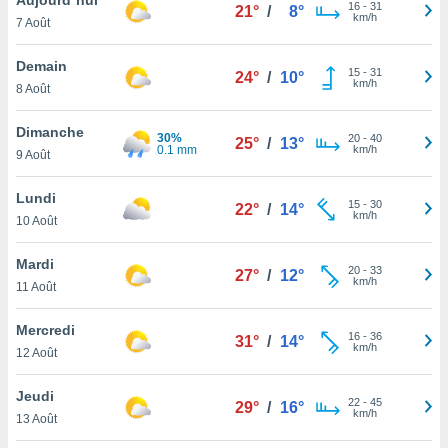
n «
16
-
31
21°
/
8°
km/h
7 Août
 et
r »,
cédez au
Demain
15
-
31
24°
/
10°
 et vous
km/h
8 Août
z
ation de
Dimanche
30%
20
-
40
25°
/
13°
0.1 mm
km/h
9 Août
qu'ils
 nous ou
aires,
Lundi
15
-
30
22°
/
14°
km/h
10 Août
nt de
t
Mardi
20
-
33
er le
27°
/
12°
km/h
11 Août
ement
te, ainsi
Mercredi
16
-
36
31°
/
14°
km/h
per un
12 Août
écifique
us
Jeudi
22
-
45
de la
29°
/
16°
km/h
13 Août
 et du