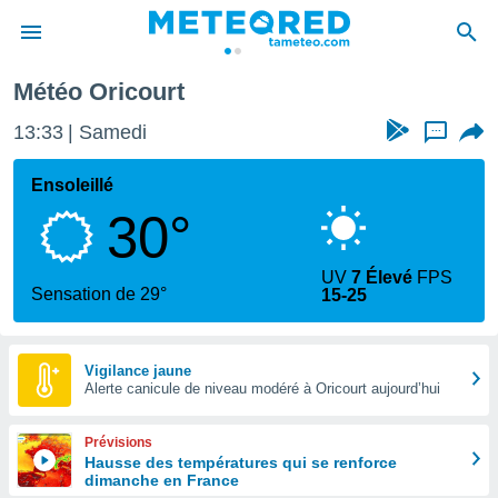
Météo Oricourt
e
ntialité
13:33
Samedi
...
enu de
o.com
Ensoleillé
o.com) a
30°
aré par
onnels
UV
7 Élevé
FPS
arantir
Sensation de 29°
15-25
té des
ions
. Vous
accéder
Vigilance jaune
e en
Alerte canicule de niveau modéré à Oricourt aujourd’hui
 les
Prévisions
s :
Hausse des températures qui se renforce
dimanche en France
r les