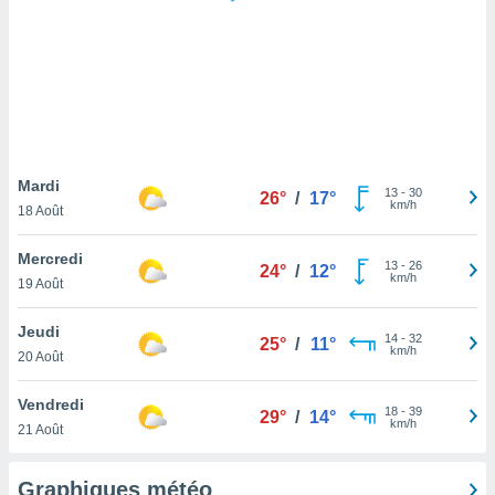
logies
e
s
tez pas
ation de
, vous
z à
à notre
Mardi
13
-
30
26°
/
17°
km/h
18 Août
.com.
 cas,
Mercredi
13
-
26
us
24°
/
12°
km/h
19 Août
ns que
s
Jeudi
14
-
32
25°
/
11°
ires
km/h
20 Août
urer la
on sur le
Vendredi
18
-
39
 seront
29°
/
14°
km/h
21 Août
, et que
ies ne
as
Graphiques météo