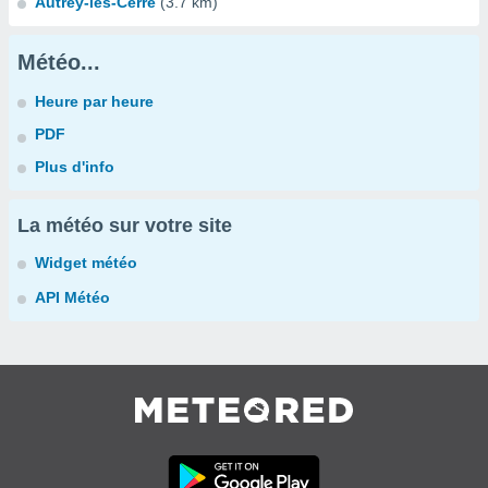
Autrey-lès-Cerre
(3.7 km)
Météo...
Heure par heure
PDF
Plus d'info
La météo sur votre site
Widget météo
API Météo