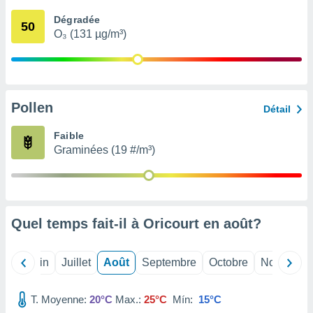
nées
Dégradée
lles sur
50
O₃ (131 µg/m³)
d'un
égitime,
vous
vous
 Pour ce
ous
Pollen
Détail
etirer
Faible
ement
Graminées (19 #/m³)
 opposer
ement
nées à
ment en
 sur «
res
» ou
Quel temps fait-il à Oricourt en
août
?
e
que de
kies
Mai
Juin
Juillet
Août
Septembre
Octobre
Novembre
ite web.
T. Moyenne:
20°C
Max.:
25°C
Mín:
15°C
t nos