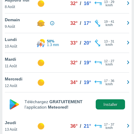
n «
13
-
29
32°
/
16°
km/h
8 Août
 et
r »,
cédez au
Demain
19
-
41
32°
/
17°
 et vous
km/h
9 Août
z
ation de
Lundi
50%
13
-
31
33°
/
20°
1.3 mm
km/h
10 Août
qu'ils
 nous ou
aires,
Mardi
12
-
27
32°
/
19°
km/h
11 Août
nt de
t
Mercredi
17
-
36
er le
34°
/
19°
km/h
12 Août
ement
te, ainsi
Téléchargez
GRATUITEMENT
per un
Installer
l’application
Meteored!
écifique
us
de la
Jeudi
17
-
37
36°
/
21°
 et du
km/h
13 Août