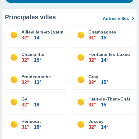
Principales villes
Autres villes
Aillevillers-et-Lyaumont
Champagney
32°
14°
31°
15°
Champlitte
Fontaine-lès-Luxeuil
32°
15°
32°
14°
Froideconche
Gray
32°
13°
32°
15°
Gy
Haut-du-Them-Château
32°
16°
31°
15°
Héricourt
Jussey
31°
16°
32°
14°