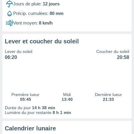
ires
Jours de pluie:
12
jours
ons le
ent des
Précip. cumulées:
80 mm
es
Vent moyen:
8 km/h
 :
et/ou
 à des
Lever et coucher du soleil
ions sur
eil,
Lever du soleil
Coucher du soleil
des
06:20
20:58
limitées
nner la
, créer
ils pour
ité
lisée,
Première lueur
Midi
Dernière lueur
05:45
13:40
21:33
des
our
Durée du jour
14 h 38 min
nner des
Lumière du jour restante
8 h 1 min
és
lisées,
Calendrier lunaire
s profils
enus