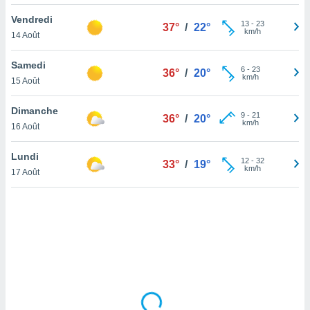
lisé en
Vendredi
 de
13
-
23
37°
/
22°
km/h
14 Août
. Vous
rouver
Samedi
6
-
23
36°
/
20°
ations
km/h
15 Août
re
que de
Dimanche
kies
9
-
21
36°
/
20°
km/h
16 Août
r votre
ement à
ment en
Lundi
12
-
32
33°
/
19°
sur le
km/h
17 Août
res des
kies
le au
page de
te web.
MENT,
 les