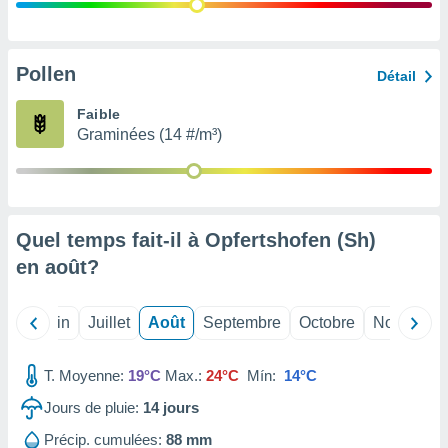
nées
lles sur
d'un
égitime,
Pollen
Détail
vous
vous
Faible
 Pour ce
Graminées (14 #/m³)
ous
etirer
ement
 opposer
Quel temps fait-il à Opfertshofen (Sh)
ement
nées à
en
août
?
ment en
 sur «
res
» ou
Mai
Juin
Juillet
Août
Septembre
Octobre
Novembre
e
que de
kies
T. Moyenne:
19°C
Max.:
24°C
Mín:
14°C
ite web.
Jours de pluie:
14
jours
t nos
Précip. cumulées:
88 mm