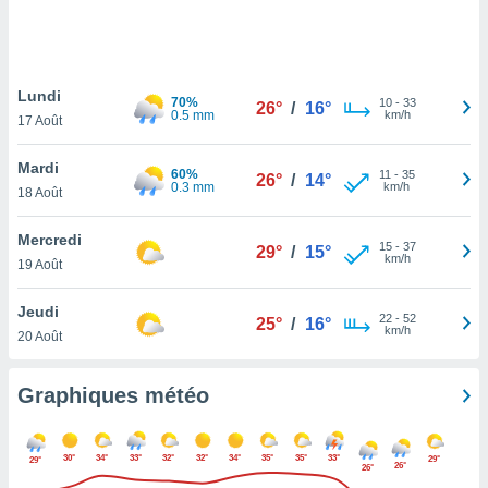
logies
e
s
Lundi
tez pas
70%
10
-
33
26°
/
16°
0.5 mm
km/h
ation de
17 Août
, vous
z à
Mardi
60%
11
-
35
26°
/
14°
à notre
0.3 mm
km/h
18 Août
.com.
Mercredi
 cas,
15
-
37
29°
/
15°
km/h
us
19 Août
ns que
s
Jeudi
22
-
52
25°
/
16°
km/h
20 Août
ires
urer la
on sur le
Graphiques météo
 seront
, et que
ies ne
30°
34°
33°
32°
32°
34°
35°
35°
33°
29°
29°
26°
as
26°