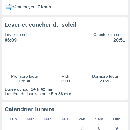
ires
ons le
Vent moyen:
7 km/h
ent des
es
 :
Lever et coucher du soleil
et/ou
Lever du soleil
Coucher du soleil
 à des
06:09
20:51
ions sur
eil,
des
limitées
nner la
, créer
Première lueur
Midi
Dernière lueur
ils pour
05:34
13:31
21:26
ité
Durée du jour
14 h 42 min
lisée,
Lumière du jour restante
5 h 38 min
des
our
nner des
Calendrier lunaire
és
lisées,
Lun
Mar
Mer
Jeu
Ven
Sam
Dim
s profils
7
8
9
enus