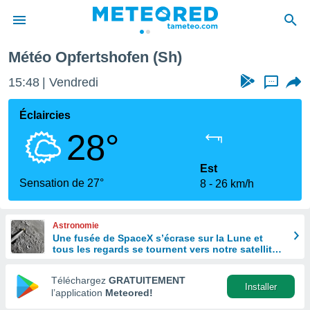
Météo Opfertshofen (Sh)
e
ntialité
15:48
Vendredi
...
enu de
o.com
Éclaircies
o.com) a
28°
aré par
onnels
Est
arantir
Sensation de 27°
8
26 km/h
té des
ions
. Vous
Astronomie
accéder
Une fusée de SpaceX s’écrase sur la Lune et
e en
tous les regards se tournent vers notre satellite à
 les
la recherche du cratère
Téléchargez
GRATUITEMENT
s :
Installer
l’application
Meteored!
r les