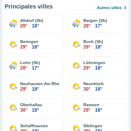
Principales villes
Autres villes
Altdorf (Sh)
Bargen (Sh)
29°
18°
28°
17°
Beringen
Buch (Sh)
29°
18°
29°
18°
Lohn (Sh)
Löhningen
28°
17°
29°
18°
Neuhausen Am Rheinfall
Neunkirch
29°
18°
30°
18°
Oberhallau
Ramsen
30°
19°
29°
18°
Schaffhausen
Siblingen