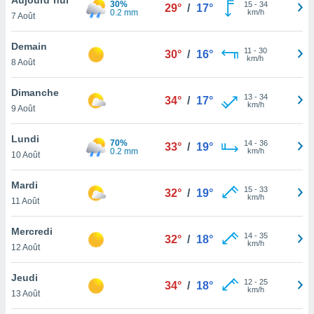
30%
n «
15
-
34
29°
/
17°
0.2 mm
km/h
7 Août
 et
r »,
cédez au
Demain
11
-
30
30°
/
16°
 et vous
km/h
8 Août
z
ation de
Dimanche
13
-
34
34°
/
17°
km/h
9 Août
qu'ils
 nous ou
aires,
Lundi
70%
14
-
36
33°
/
19°
0.2 mm
km/h
10 Août
nt de
t
Mardi
15
-
33
er le
32°
/
19°
km/h
11 Août
ement
te, ainsi
Mercredi
14
-
35
32°
/
18°
km/h
per un
12 Août
écifique
us
Jeudi
12
-
25
de la
34°
/
18°
km/h
13 Août
 et du