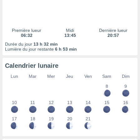
ires
ons le
ent des
es
 :
Première lueur
Midi
Dernière lueur
et/ou
06:32
13:45
20:57
 à des
Durée du jour
13 h 32 min
ions sur
Lumière du jour restante
6 h 53 min
eil,
des
limitées
Calendrier lunaire
nner la
Lun
Mar
Mer
Jeu
Ven
Sam
Dim
, créer
ils pour
8
9
ité
lisée,
10
11
12
13
14
15
16
des
our
nner des
17
18
19
20
21
és
lisées,
s profils
enus