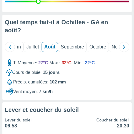
nées
lles sur
d'un
égitime,
Quel temps fait-il à Ochillee - GA en
vous
août
?
vous
 Pour ce
ous
Mai
Juin
Juillet
Août
Septembre
Octobre
Novembre
etirer
ement
T. Moyenne:
27°C
Max.:
32°C
Mín:
22°C
 opposer
ement
Jours de pluie:
15
jours
nées à
Précip. cumulées:
102 mm
ment en
 sur «
Vent moyen:
7 km/h
res
» ou
e
que de
Lever et coucher du soleil
kies
ite web.
Lever du soleil
Coucher du soleil
06:58
20:30
t nos