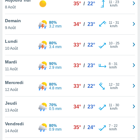
n «
11
-
23
35°
/
22°
km/h
8 Août
 et
r »,
cédez au
Demain
80%
11
-
31
34°
/
23°
 et vous
3.2 mm
km/h
9 Août
z
ation de
Lundi
80%
10
-
25
33°
/
22°
3.4 mm
km/h
10 Août
qu'ils
 nous ou
aires,
Mardi
90%
8
-
31
33°
/
23°
2.9 mm
km/h
11 Août
nt de
t
Mercredi
80%
12
-
32
er le
33°
/
22°
4.8 mm
km/h
12 Août
ement
te, ainsi
Jeudi
70%
11
-
30
34°
/
23°
0.5 mm
km/h
per un
13 Août
écifique
us
Vendredi
80%
7
-
22
de la
35°
/
24°
0.9 mm
km/h
14 Août
 et du