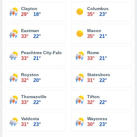
Clayton
Columbus
29°
18°
35°
23°
Eastman
Macon
33°
22°
35°
21°
Peachtree City-Falcon Field Atlanta
Rome
33°
21°
33°
21°
Royston
Statesboro
32°
20°
31°
22°
Thomasville
Tifton
33°
22°
32°
22°
Valdosta
Waycross
31°
23°
30°
23°