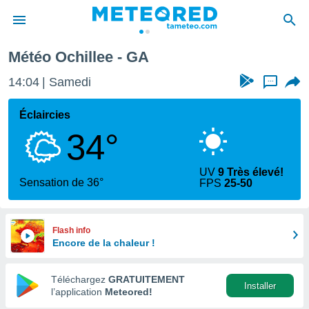
Météo Ochillee - GA
e
ntialité
14:04
Samedi
...
enu de
o.com
Éclaircies
o.com) a
34°
aré par
onnels
UV
9 Très élevé!
arantir
Sensation de 36°
FPS
25-50
té des
ions
. Vous
accéder
Flash info
e en
Encore de la chaleur !
 les
Téléchargez
GRATUITEMENT
s :
Installer
l’application
Meteored!
r les