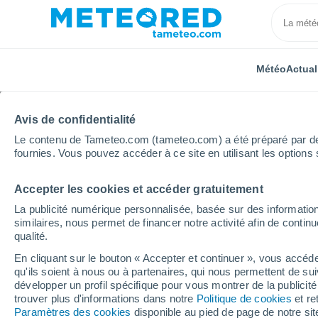
Météo
Actual
Avis de confidentialité
Le contenu de Tameteo.com (tameteo.com) a été préparé par des 
fournies. Vous pouvez accéder à ce site en utilisant les options 
Accepter les cookies et accéder gratuitement
Accueil
États-Unis
Géorgie
Oaks Of Cumberlan
La publicité numérique personnalisée, basée sur des information
similaires, nous permet de financer notre activité afin de conti
Météo Oaks Of Cumber
qualité.
En cliquant sur le bouton « Accepter et continuer », vous accéde
17:52
Jeudi
qu'ils soient à nous ou à partenaires, qui nous permettent de sui
développer un profil spécifique pour vous montrer de la publicit
trouver plus d'informations dans notre
Politique de cookies
et re
Éclaircies
Paramètres des cookies
disponible au pied de page de notre si