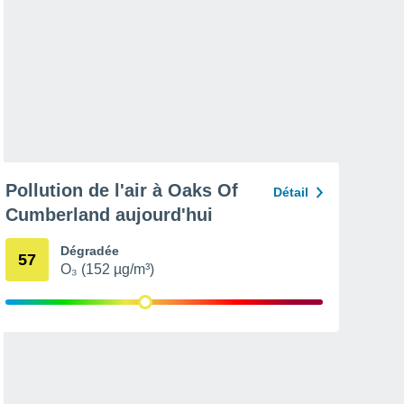
Pollution de l'air à Oaks Of
Détail
Cumberland aujourd'hui
Dégradée
57
O₃ (152 µg/m³)