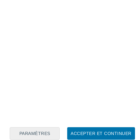
Calendrier lunaire
Lun
Mar
Mer
Jeu
Ven
Sam
Dim
6
7
8
9
10
11
12
13
14
15
16
17
18
19
PARAMÈTRES
ACCEPTER ET CONTINUER