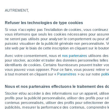
30°
AUTREMENT,
Sud
Refuser les technologies de type cookies
Sensation de 32°
3
-
17 km/
Si vous n'acceptez pas l'installation de cookies, vous continu
vous informons que seuls les cookies nécessaires pour assurer la
ne seront pas utilisés pour analyser le comportement ou pour af
puissiez visualiser de la publicité générale non personnalisée. V
Flash info
site web par le biais de cette inscription en cliquant sur le bouto
Une nouvelle canicule attendue la semaine
prochaine en France !
Avec votre consentement, nous et
nos partenaires
utilisons des
pour stocker, accéder et traiter des données personnelles telles 
Météo 1 - 7 jours
Heure par heure
Actualité
Carte 
identifiants de cookies. Certains fournisseurs peuvent traiter vo
vous pouvez vous opposer. Pour ce faire, vous pouvez retirer
à tout moment en cliquant sur «
Paramètres
» ou sur notre
poli
Demain
Samedi
D
Aujourd´hui
Nous et nos partenaires effectuons le traitement des d
7 Août
8 Août
6 Août
Stocker et/ou accéder à des informations sur un appareil, utilise
profils pour la publicité personnalisée, utiliser des profils pour 
contenus personnalisés, utiliser des profils pour sélectionner
publicités, mesurer la performance des contenus, comprendre le
70%
80%
80%