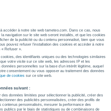
h
ez à accéder à notre site web tameteo.com. Dans ce cas, nous
 navigation sur le site web seront installés, et que les cookies
ficher de la publicité ou du contenu personnalisé, bien que vous
ous pouvez refuser l'installation des cookies et accéder à notre
n « Refuser ».
 cookies, des identifiants uniques ou des technologies similaires
que votre visite sur ce site web, les adresses IP et les
de pluie
Radar de pluie
Satellites
Modèles
s données personnelles sur la base d'un intérêt légitime, auquel
 votre consentement ou vous opposer au traitement des données
tique de cookies
sur ce site web.
imanche
Lundi
Mardi
Mercredi
onnées suivant :
9 Août
10 Août
11 Août
12 Août
r des données limitées pour sélectionner la publicité, créer des
sélectionner des publicités personnalisées, créer des profils de
 des contenus personnalisés, mesurer la performance des
s publics par le biais de statistiques ou de combinaisons de
60%
80%
80%
80%