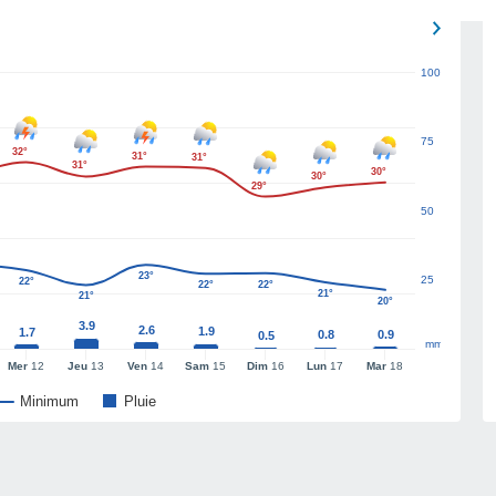
100
75
32°
31°
31°
31°
30°
30°
29°
50
23°
25
22°
22°
22°
21°
21°
20°
3.9
2.6
1.9
1.7
0.8
0.9
0.5
mm
Mer
12
Jeu
13
Ven
14
Sam
15
Dim
16
Lun
17
Mar
18
Minimum
Pluie