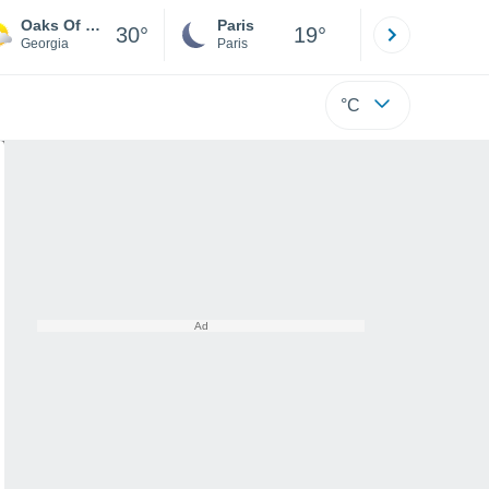
Oaks Of Cumberland
Paris
Montpelli
30°
19°
Georgia
Paris
Hérault
°C