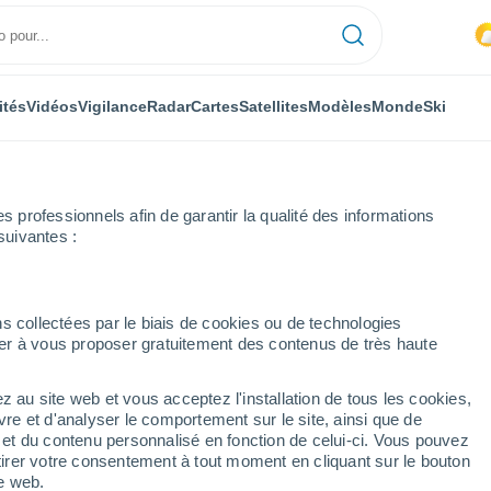
ités
Vidéos
Vigilance
Radar
Cartes
Satellites
Modèles
Monde
Ski
professionnels afin de garantir la qualité des informations
suivantes :
d
s collectées par le biais de cookies ou de technologies
nuer à vous proposer gratuitement des contenus de très haute
land - GA
z au site web et vous acceptez l'installation de tous les cookies,
...
vre et d'analyser le comportement sur le site, ainsi que de
é et du contenu personnalisé en fonction de celui-ci. Vous pouvez
Heure par heure
tirer votre consentement à tout moment en cliquant sur le bouton
Pluie faible dans les prochaines
te web.
heures