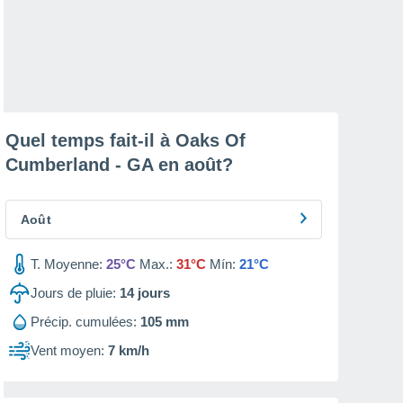
Quel temps fait-il à Oaks Of
Cumberland - GA en
août
?
Août
T. Moyenne:
25°C
Max.:
31°C
Mín:
21°C
Jours de pluie:
14
jours
Précip. cumulées:
105 mm
Vent moyen:
7 km/h