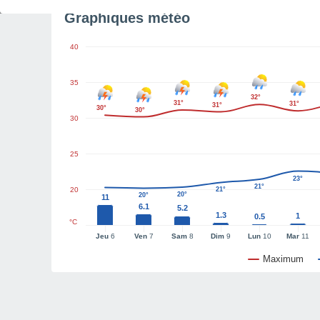
Graphiques météo
40
35
32°
31°
31°
31°
30°
30°
30
25
23°
21°
20
21°
20°
20°
11
6.1
5.2
1.3
1
0.5
°C
Jeu
6
Ven
7
Sam
8
Dim
9
Lun
10
Mar
11
Maximum